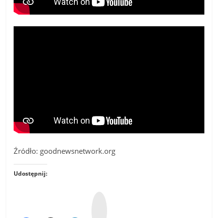
Źródło: goodnewsnetwork.org
Udostępnij:
W
y
k
o