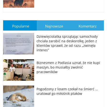
Popularne
Najnowsze
Komentarz
Dziewięciolatka sprzątając samochody
chciała zarobić na deskorolkę, jeden z
klientów sprawił, że od razu „zwinęła
interes”
Biznesmen z Podlasia uznał, że nie kupi
maszyn, bo musiałby zwolnić
pracowników
Pogodzony z losem czekał na śmierć …
uratował go miłośnik ptaków