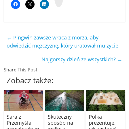
p
←
Pingwin zawsze wraca z morza, aby
odwiedzić mężczyznę, który uratował mu życie
Najgorszy dzień ze wszystkich?
→
Share This Post:
Zobacz także:
Sara z
Skuteczny
Polka
Przemyśla
sposób na
prezentuje,
wywalczyła w
walkę z
jak zastąpić