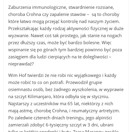
Zaburzenia immunologiczne, stwardnienie rozsiane,
choroba Crohna czy zapalenie stawów – są to choroby
które łatwo mogą przejąć kontrolę nad naszym życiem.
Przekształcając każdy rodzaj aktywności fizycznej w duże
wyzwanie. Nawet coś tak prostego, jak stanie na nogach
przez dłuższy czas, może być bardzo bolesne. Więc
wspinanie się po górach tym bardziej powinno być poza
zasięgiem dla ludzi cierpiących na te dolegliwości –
nieprawdaż?
Wim Hof twierdzi że nie robi nic wyjątkowego i każdy
może robić to co on potrafi. Przewodził grupie
osiemnastu osób, bez żadnego wyszkolenia, w wyprawie
na szczyt Kilimanjaro, która odbyła się w styczniu.
Najstarszy z uczestników ma 65 lat, niektórzy z nich
mają astmę, chorobę Crohna, i reumatyczny artretyzm.
Po zaledwie czterech dniach treningu, jego alpiniści
zamierzali zdobyć 6-tysięczny szczyt w 3 dni, ubrani
tylko w krótkie spodenki i buty. Trasa Marangu zwykle