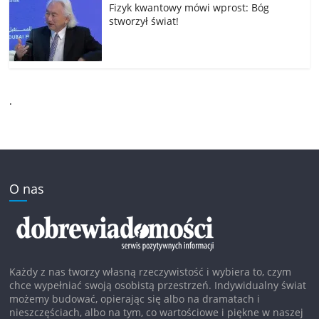
Fizyk kwantowy mówi wprost: Bóg
stworzył świat!
.
O nas
Każdy z nas tworzy własną rzeczywistość i wybiera to, czym
chce wypełniać swoją osobistą przestrzeń. Indywidualny świat
możemy budować, opierając się albo na dramatach i
nieszczęściach, albo na tym, co wartościowe i piękne w naszej