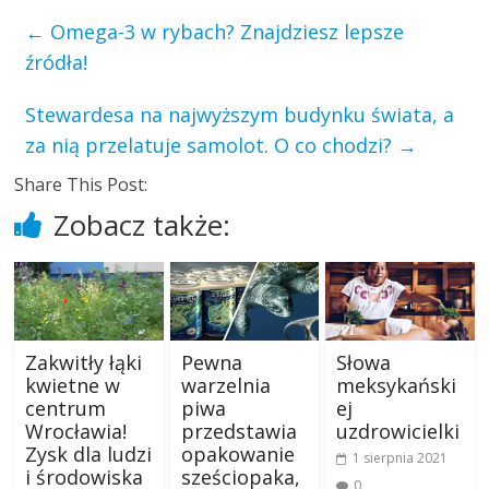
←
Omega-3 w rybach? Znajdziesz lepsze
źródła!
Stewardesa na najwyższym budynku świata, a
za nią przelatuje samolot. O co chodzi?
→
Share This Post:
Zobacz także:
Zakwitły łąki
Pewna
Słowa
kwietne w
warzelnia
meksykański
centrum
piwa
ej
Wrocławia!
przedstawia
uzdrowicielki
Zysk dla ludzi
opakowanie
1 sierpnia 2021
i środowiska
sześciopaka,
0