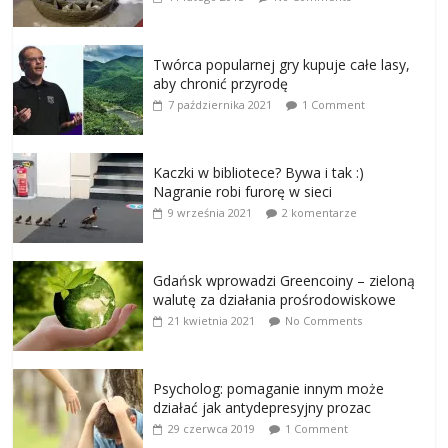
Twórca popularnej gry kupuje całe lasy,
aby chronić przyrodę
7 października 2021
1 Comment
Kaczki w bibliotece? Bywa i tak :)
Nagranie robi furorę w sieci
9 września 2021
2 komentarze
Gdańsk wprowadzi Greencoiny – zieloną
walutę za działania prośrodowiskowe
21 kwietnia 2021
No Comments
Psycholog: pomaganie innym może
działać jak antydepresyjny prozac
29 czerwca 2019
1 Comment