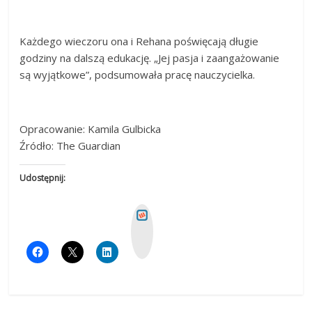
Każdego wieczoru ona i Rehana poświęcają długie
godziny na dalszą edukację. „Jej pasja i zaangażowanie
są wyjątkowe”, podsumowała pracę nauczycielka.
Opracowanie: Kamila Gulbicka
Źródło: The Guardian
Udostępnij:
W
y
k
o
p