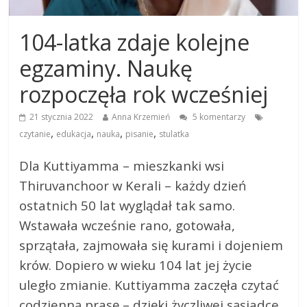
104-latka zdaje kolejne
egzaminy. Naukę
rozpoczęła rok wcześniej
21 stycznia 2022
Anna Krzemień
5 komentarzy
,
,
,
,
czytanie
edukacja
nauka
pisanie
stulatka
Dla Kuttiyamma – mieszkanki wsi
Thiruvanchoor w Kerali – każdy dzień
ostatnich 50 lat wyglądał tak samo.
Wstawała wcześnie rano, gotowała,
sprzątała, zajmowała się kurami i dojeniem
krów. Dopiero w wieku 104 lat jej życie
uległo zmianie. Kuttiyamma zaczęła czytać
codzienną prasę – dzięki życzliwej sąsiadce