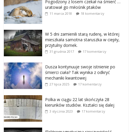
Pogodzony z losem czekał na śmierć …
uratował go miłośnik ptaków
11 marca 2018
18 komentarzy
W 5 dni zamienili starą ruderę, w której
mieszkała samotna staruszka w ciepły,
przytulny domek.
31 grudnia 2017
17 komentarzy
Dusza kontynuuje swoje istnienie po
śmierci ciała? Tak wynika z odkryć
mechaniki kwantowej
27 lipca 2025
17 komentarzy
Polka w ciągu 22 lat skończyła 28
kierunków studiów. Kształci się dalej
3 stycznia 2023
17 komentarzy
Elektromagnetyczna rzeczywistość –