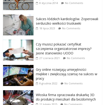
8 stycznia 2014
No Comments
Sukces łódzkich kardiologów. Zoperowali
serduszko wielkości truskawki
18 lipca 2023
No Comments
Czy musisz pokazać certyfikat
szczepienia organizatorowi imprezy?
Jasne stanowisko UODO
27 czerwca 2021
No Comments
Gry online rozwijają umiejętności
miękkie i zwiększają szansę na sukces w
pracy
8 grudnia 2022
No Comments
Włoska firma opracowała drukarkę 3D
do produkcji mieszkań dla bezdomnych
11 lutego 2015
No Comments