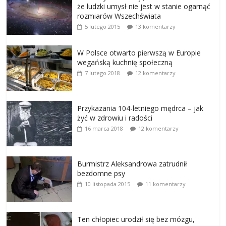
że ludzki umysł nie jest w stanie ogarnąć
rozmiarów Wszechświata
5 lutego 2015
13 komentarzy
W Polsce otwarto pierwszą w Europie
wegańską kuchnię społeczną
7 lutego 2018
12 komentarzy
Przykazania 104-letniego mędrca – jak
żyć w zdrowiu i radości
16 marca 2018
12 komentarzy
Burmistrz Aleksandrowa zatrudnił
bezdomne psy
10 listopada 2015
11 komentarzy
Ten chłopiec urodził się bez mózgu,