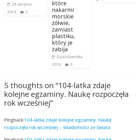
które
28 sierpnia
nakarmi
2019
0
morskie
żółwie,
zamiast
plastiku,
który je
zabija
9 października
2019
0
5 thoughts on “
104-latka zdaje
kolejne egzaminy. Naukę rozpoczęła
rok wcześniej
”
Pingback:
104-latka zdaje kolejne egzaminy. Naukę
rozpoczęła rok wcześniej – Wiadomości ze świata
Pingback:
104-latka zdaje kolejne egzaminy. Naukę