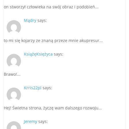
on stworzył człowieka na swój obraz i podobień...
Mądry
says:
to mi się kojarzy ze znaną przeze mnie akupresur...
KsiążęKsiężyca
says:
Brawo!...
Krris22pl
says:
Hej! Świetna strona, życzę wam dalszego rozwoju...
Jeremy
says: