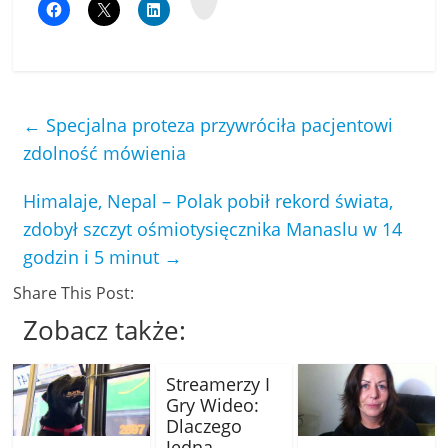
p
←
Specjalna proteza przywróciła pacjentowi
zdolność mówienia
Himalaje, Nepal – Polak pobił rekord świata,
zdobył szczyt ośmiotysięcznika Manaslu w 14
godzin i 5 minut
→
Share This Post:
Zobacz także:
Streamerzy I
Gry Wideo:
Dlaczego
Jedna