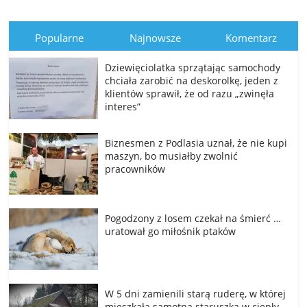
Popularne
Najnowsze
Komentarz
Dziewięciolatka sprzątając samochody
chciała zarobić na deskorolkę, jeden z
klientów sprawił, że od razu „zwinęła
interes”
Biznesmen z Podlasia uznał, że nie kupi
maszyn, bo musiałby zwolnić
pracowników
Pogodzony z losem czekał na śmierć …
uratował go miłośnik ptaków
W 5 dni zamienili starą ruderę, w której
mieszkała samotna staruszka w ciepły,