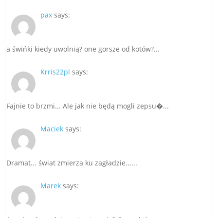
pax
says:
a świńki kiedy uwolnią? one gorsze od kotów?...
Krris22pl
says:
Fajnie to brzmi... Ale jak nie będą mogli zepsu�...
Maciek
says:
Dramat... świat zmierza ku zagładzie......
Marek
says: