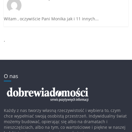
Witam , oczywiście Pani Monika jak i 11 innych...
.
O nas
Każdy z nas tworzy własną rzeczywistość i wybiera to, czym
chce wypełniać swoją osobistą przestrzeń. Indywidualny świat
możemy budować, opierając się albo na dramatach i
nieszczęściach, albo na tym, co wartościowe i piękne w naszej