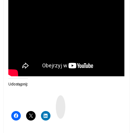
Udostępnij:
W
y
k
o
p