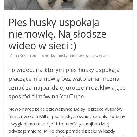
Pies husky uspokaja
niemowlę. Najsłodsze
wideo w sieci :)
,
,
,
,
Anna Krzemień
dziecko
husky
niemowlę
pies
wideo
o wideo, na którym pies husky uspokaja
T
płaczące niemowlę bez wątpienia można
uznać za najbardziej urocze i roztkliwiające
spośród filmów na YouTube.
Nowo narodzona dziewczynka Daisy, dziecko autorów
filmu, uwielbia Millie, psa husky, również członka rodziny.
I wygląda na to, że jest to miłość jak najbardziej
odwzajemniona. Millie chce pomóc dziecku w każdy