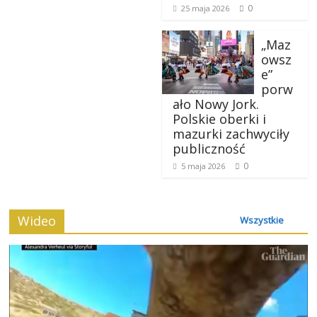
0
25 maja 2026
„Maz
owsz
e”
porw
ało Nowy Jork.
Polskie oberki i
mazurki zachwyciły
publiczność
0
5 maja 2026
Wideo
Wszystkie