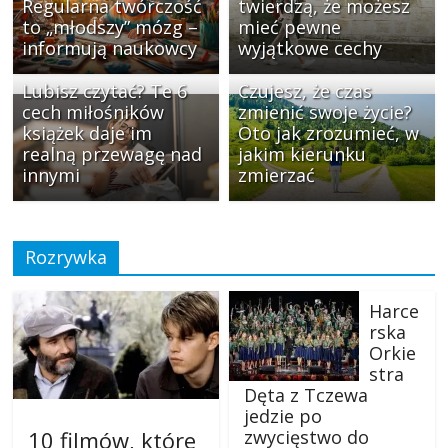
Regularna twórczość
twierdzą, że możesz
to „młodszy” mózg –
mieć pewne
informują naukowcy
wyjątkowe cechy
Lubisz czytać? Te 6
Czujesz, że czas
cech miłośników
zmienić swoje życie?
książek daje im
Oto jak zrozumieć, w
realną przewagę nad
jakim kierunku
innymi
zmierzać
Rozrywka
Harce
rska
Orkie
stra
Dęta z Tczewa
jedzie po
10 filmów, które
zwycięstwo do