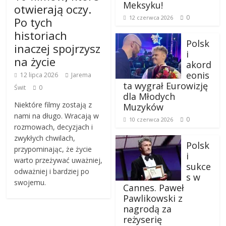
Meksyku!
otwierają oczy.
0
12 czerwca 2026
Po tych
historiach
Polsk
inaczej spojrzysz
i
na życie
akord
eonis
12 lipca 2026
Jarema
ta wygrał Eurowizję
Świt
0
dla Młodych
Niektóre filmy zostają z
Muzyków
nami na długo. Wracają w
0
10 czerwca 2026
rozmowach, decyzjach i
zwykłych chwilach,
Polsk
przypominając, że życie
i
warto przeżywać uważniej,
sukce
odważniej i bardziej po
s w
swojemu.
Cannes. Paweł
Pawlikowski z
nagrodą za
reżyserię