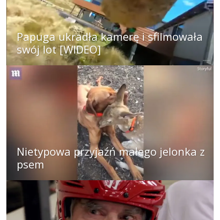
Papuga ukradła kamerę i sfilmowała
swój lot [WIDEO]
Nietypowa przyjaźń małego jelonka z
psem