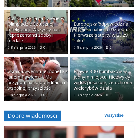
Polska trzecia na świecie w
Olimpiadzie Sztucznej
Europejska odpowiedź na
Inteligencji. Wszyscy nasi
Starlinka nabiera rozpędu.
reprezentanci zdobyli
Pierwsze satelity w 2029
medale
roku
8 sierpnia 2026
0
8 sierpnia 2026
0
Ukraina wyemituje monetę z
Prawie 300 humbaków w
Janem Pawłem II. Ma
jednym miejscu. Niezwykły
przypominać o pojednaniu i
widok pokazuje, że ochrona
wspólnej przyszłości
wielorybów działa
8 sierpnia 2026
0
7 sierpnia 2026
0
Dobre wiadomości
Wszystkie