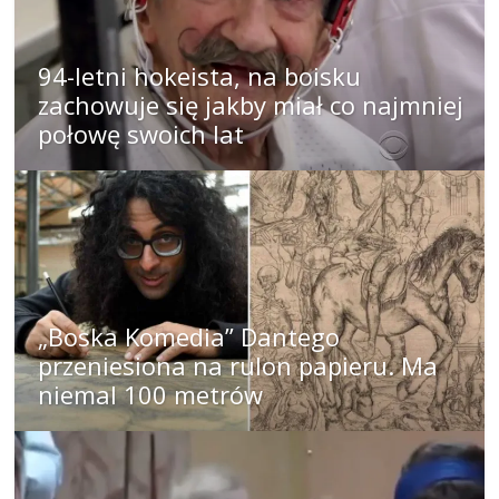
94-letni hokeista, na boisku
zachowuje się jakby miał co najmniej
połowę swoich lat
„Boska Komedia” Dantego
przeniesiona na rulon papieru. Ma
niemal 100 metrów