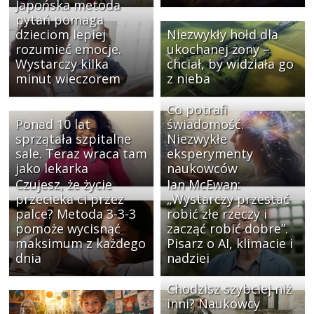
Japońska metoda
pytań pomaga
dzieciom lepiej
Niezwykły hołd dla
rozumieć emocje.
ukochanej żony –
Wystarczy kilka
chciał, by widziała go
minut wieczorem
z nieba
Co potrafi
Ponad 10 lat
świadomość.
sprzątała szpitalne
Niezwykłe
sale. Teraz wraca tam
eksperymenty
jako lekarka
naukowców
Czujesz, że życie
Ian McEwan:
przecieka ci przez
„Wystarczy przestać
palce? Metoda 3-3-3
robić złe rzeczy i
pomoże wycisnąć
zacząć robić dobre”.
maksimum z każdego
Pisarz o AI, klimacie i
dnia
nadziei
Chodzisz szybciej niż
inni? Naukowcy