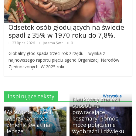
Odsetek osób głodujących na świecie
spadł z 35% w 1970 roku do 7,8%.
27 lipca 2026
Jarema Świt
0
Globalny głód spada trzeci rok z rzędu – wynika z
najnowszego raportu pięciu agend Organizacji Narodów
Zjednoczonych. W 2025 roku
Inspirujące teksty
Wszystkie
Naukowcy znaleźli
sposób na
Aż 97 proc. dzieci
powracające
wierzy, że może
koszmary. Pomóc
zmienić świat na
może połączenie
lepsze
wyobraźni i dźwięku