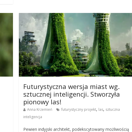
Futurystyczna wersja miast wg.
sztucznej inteligencji. Stworzyła
pionowy las!
,
,
Anna Krzemień
futurystyczny projekt
las
sztuczna
inteligencja
Pewien indyjski architekt, podekscytowany możliwością