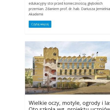
edukacyjny stoi przed koniecznością głębokich
przemian. Zdaniem prof. dr. hab. Dariusza Jemielni
Akademii
Czytaj więcej
Wielkie oczy, motyle, ogrody i la
Oto szkoła wg. projektu uczniów