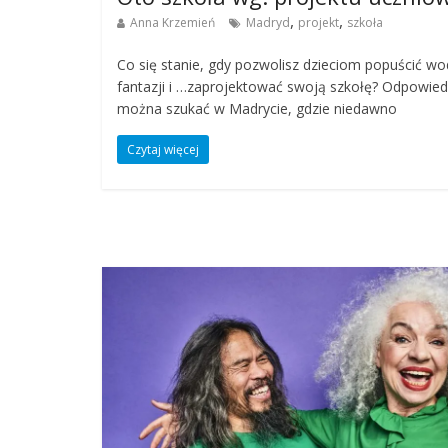
,
,
Anna Krzemień
Madryd
projekt
szkoła
Co się stanie, gdy pozwolisz dzieciom popuścić w
fantazji i …zaprojektować swoją szkołę? Odpowied
można szukać w Madrycie, gdzie niedawno
Czytaj więcej