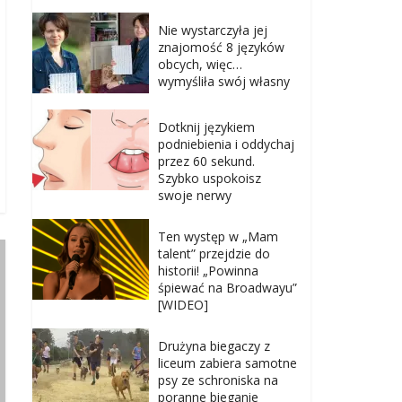
Nie wystarczyła jej
znajomość 8 języków
obcych, więc…
wymyśliła swój własny
Dotknij językiem
podniebienia i oddychaj
przez 60 sekund.
Szybko uspokoisz
swoje nerwy
Ten występ w „Mam
talent” przejdzie do
historii! „Powinna
śpiewać na Broadwayu”
[WIDEO]
Drużyna biegaczy z
liceum zabiera samotne
psy ze schroniska na
poranne bieganie