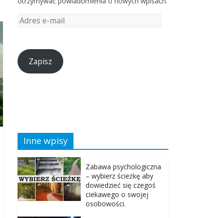
otrzymywać powiadomienia o nowych wpisach.
Zapisz
Inne wpisy
Zabawa psychologiczna
– wybierz ścieżkę aby
dowiedzieć się czegoś
ciekawego o swojej
osobowości.