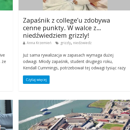
Zapaśnik z college’u zdobywa
cenne punkty. W walce z…
niedźwiedziem grizzly!
,
Anna Krzemień
grizzly
niedżwiedż
ive
Już sama rywalizacja w zapasach wymaga dużej
, że
odwagi. Młody zapaśnik, student drugiego roku,
Kendall Cummings, potrzebował tej odwagi tysiąc razy
Czytaj więcej