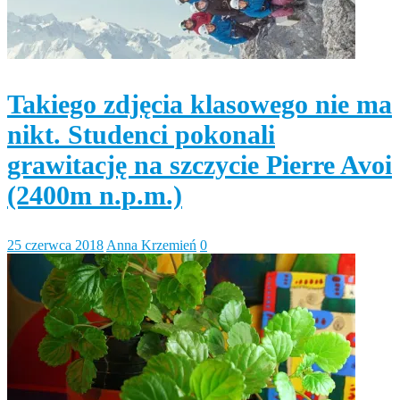
Takiego zdjęcia klasowego nie ma
nikt. Studenci pokonali
grawitację na szczycie Pierre Avoi
(2400m n.p.m.)
25 czerwca 2018
Anna Krzemień
0