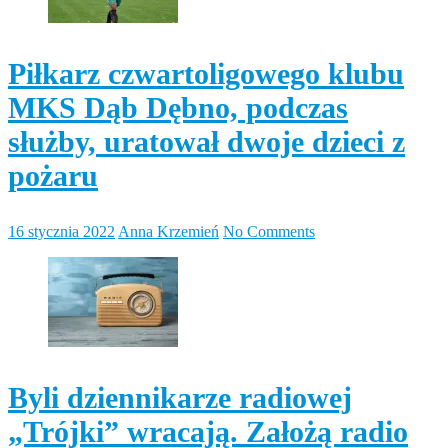
Piłkarz czwartoligowego klubu
MKS Dąb Dębno, podczas
służby, uratował dwoje dzieci z
pożaru
16 stycznia 2022
Anna Krzemień
No Comments
Byli dziennikarze radiowej
„Trójki” wracają. Założą radio