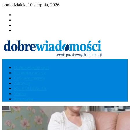
poniedziałek, 10 sierpnia, 2026
Dobre wiadomości
Dobre
Inspirujące teksty
Ciekawe miejsca
Wiadomości
Zdrowie
RE-EDUKACJA
Wideo
Serwis
Rozrywka
Pozytywnych
Informacji