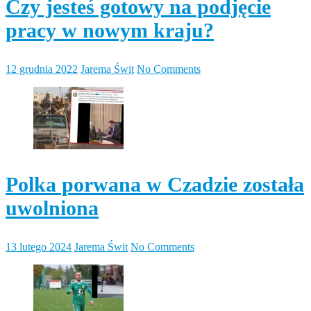
Czy jesteś gotowy na podjęcie
pracy w nowym kraju?
12 grudnia 2022
Jarema Świt
No Comments
Polka porwana w Czadzie została
uwolniona
13 lutego 2024
Jarema Świt
No Comments