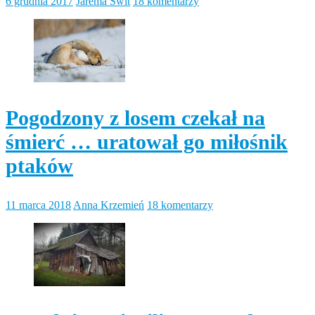
6 grudnia 2017
Jarema Świt
18 komentarzy
Pogodzony z losem czekał na
śmierć … uratował go miłośnik
ptaków
11 marca 2018
Anna Krzemień
18 komentarzy