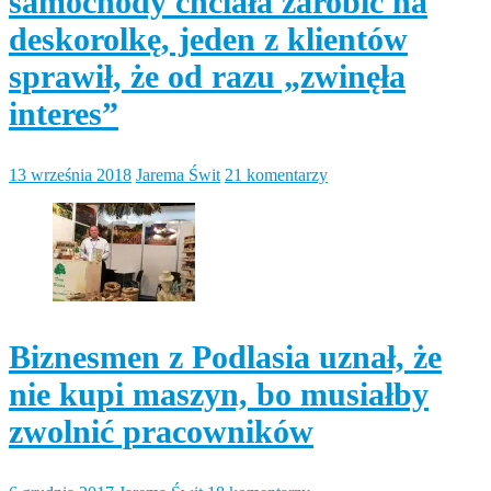
samochody chciała zarobić na
deskorolkę, jeden z klientów
sprawił, że od razu „zwinęła
interes”
13 września 2018
Jarema Świt
21 komentarzy
Biznesmen z Podlasia uznał, że
nie kupi maszyn, bo musiałby
zwolnić pracowników