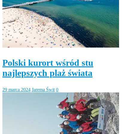
Polski kurort wśród stu
najlepszych plaż świata
29 marca 2024
Jarema Świt
0