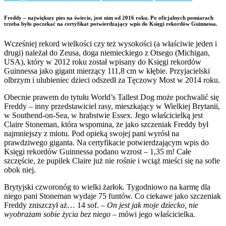
Freddy – największy pies na świecie, jest nim od 2016 roku. Po oficjalnych pomiarach
trzeba było poczekać na certyfikat potwierdzający wpis do Księgi rekordów Guinnessa.
Wcześniej rekord wielkości czy też wysokości (a właściwie jeden i
drugi) należał do Zeusa, doga niemieckiego z Otsego (Michigan,
USA), który w 2012 roku został wpisany do Księgi rekordów
Guinnessa jako gigant mierzący 111,8 cm w kłębie. Przyjacielski
olbrzym i ulubieniec dzieci odszedł za Tęczowy Most w 2014 roku.
Obecnie prawem do tytułu World’s Tallest Dog może pochwalić się
Freddy – inny przedstawiciel rasy, mieszkający w Wielkiej Brytanii,
w Southend-on-Sea, w hrabstwie Essex. Jego właścicielką jest
Claire Stoneman, która wspomina, że jako szczeniak Freddy był
najmniejszy z miotu. Pod opieką swojej pani wyrósł na
prawdziwego giganta. Na certyfikacie potwierdzającym wpis do
Księgi rekordów Guinnessa podano wzrost – 1,35 m! Całe
szczęście, że pupilek Claire już nie rośnie i wciąż mieści się na sofie
obok niej.
Brytyjski czworonóg to wielki żarłok. Tygodniowo na karmę dla
niego pani Stoneman wydaje 75 funtów. Co ciekawe jako szczeniak
Freddy zniszczył aż… 14 sof. –
On jest jak moje dziecko, nie
wyobrażam sobie życia bez niego –
mówi jego właścicielka.