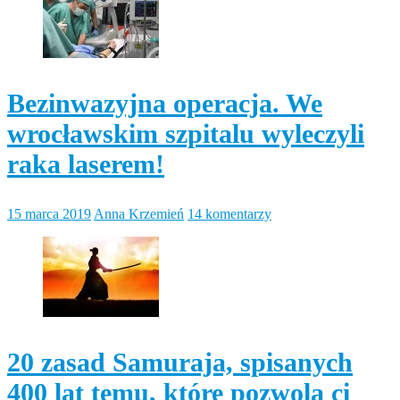
Bezinwazyjna operacja. We
wrocławskim szpitalu wyleczyli
raka laserem!
15 marca 2019
Anna Krzemień
14 komentarzy
20 zasad Samuraja, spisanych
400 lat temu, które pozwolą ci