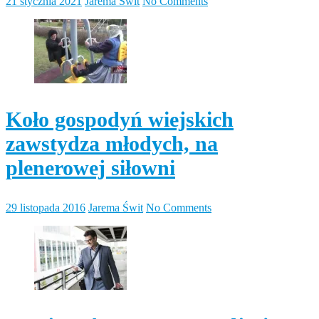
21 stycznia 2021
Jarema Świt
No Comments
Koło gospodyń wiejskich
zawstydza młodych, na
plenerowej siłowni
29 listopada 2016
Jarema Świt
No Comments