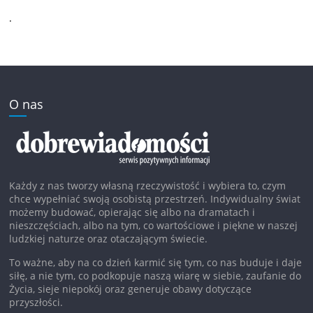
.
O nas
Każdy z nas tworzy własną rzeczywistość i wybiera to, czym
chce wypełniać swoją osobistą przestrzeń. Indywidualny świat
możemy budować, opierając się albo na dramatach i
nieszczęściach, albo na tym, co wartościowe i piękne w naszej
ludzkiej naturze oraz otaczającym świecie.
To ważne, aby na co dzień karmić się tym, co nas buduje i daje
siłę, a nie tym, co podkopuje naszą wiarę w siebie, zaufanie do
Życia, sieje niepokój oraz generuje obawy dotyczące
przyszłości.