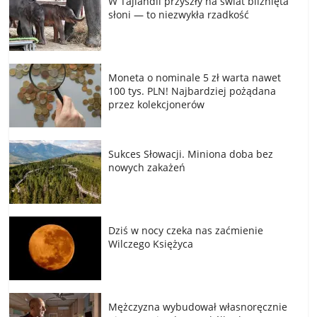
W Tajlandii przyszły na świat bliźnięta
słoni — to niezwykła rzadkość
Moneta o nominale 5 zł warta nawet
100 tys. PLN! Najbardziej pożądana
przez kolekcjonerów
Sukces Słowacji. Miniona doba bez
nowych zakażeń
Dziś w nocy czeka nas zaćmienie
Wilczego Księżyca
Mężczyzna wybudował własnoręcznie