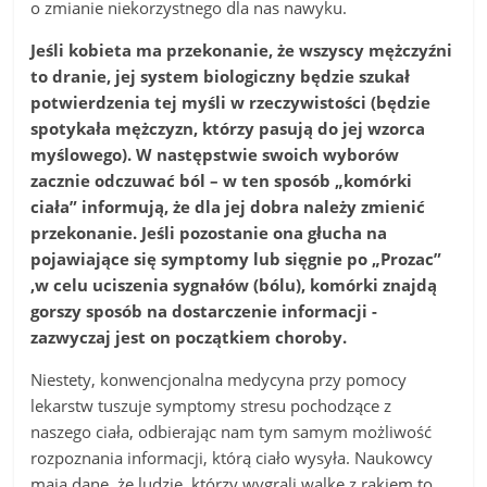
o zmianie niekorzystnego dla nas nawyku.
Jeśli kobieta ma przekonanie, że wszyscy mężczyźni
to dranie, jej system biologiczny będzie szukał
potwierdzenia tej myśli w rzeczywistości (będzie
spotykała mężczyzn, którzy pasują do jej wzorca
myślowego). W następstwie swoich wyborów
zacznie odczuwać ból – w ten sposób „komórki
ciała” informują, że dla jej dobra należy zmienić
przekonanie. Jeśli pozostanie ona głucha na
pojawiające się symptomy lub sięgnie po „Prozac”
,w celu uciszenia sygnałów (bólu), komórki znajdą
gorszy sposób na dostarczenie informacji -
zazwyczaj jest on początkiem choroby.
Niestety, konwencjonalna medycyna przy pomocy
lekarstw tuszuje symptomy stresu pochodzące z
naszego ciała, odbierając nam tym samym możliwość
rozpoznania informacji, którą ciało wysyła. Naukowcy
mają dane, że ludzie, którzy wygrali walkę z rakiem to