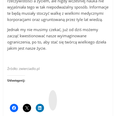
rzeczywistości a życiem, ale nigdy wcześniej nauka nie
wyjaśniała tego w tak niepodważalny sposób. Informacje
te będą musiały stoczyć walkę z wielkimi medycznymi
korporacjami oraz ugruntowaną przez tyle lat wiedzą.
Jednak my nie musimy czekać, już od dziś możemy
zacząć kwestionować nasze wyimaginowane
ograniczenia, po to, aby stać się twórcą wielkiego dzieła
jakim jest nasze życie.
Źródło: zwierciadlo.pl
Udostępnij:
W
y
k
o
p