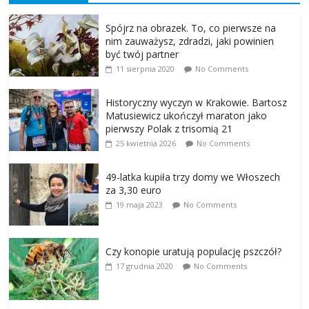
Spójrz na obrazek. To, co pierwsze na
nim zauważysz, zdradzi, jaki powinien
być twój partner
11 sierpnia 2020
No Comments
Historyczny wyczyn w Krakowie. Bartosz
Matusiewicz ukończył maraton jako
pierwszy Polak z trisomią 21
25 kwietnia 2026
No Comments
49-latka kupiła trzy domy we Włoszech
za 3,30 euro
19 maja 2023
No Comments
Czy konopie uratują populację pszczół?
17 grudnia 2020
No Comments