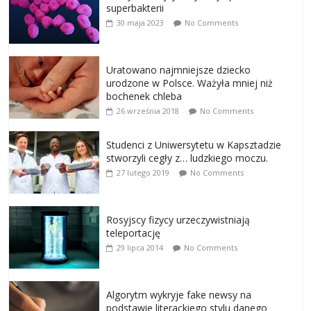
superbakterii
30 maja 2023
No Comments
Uratowano najmniejsze dziecko
urodzone w Polsce. Ważyła mniej niż
bochenek chleba
26 września 2018
No Comments
Studenci z Uniwersytetu w Kapsztadzie
stworzyli cegły z… ludzkiego moczu.
27 lutego 2019
No Comments
Rosyjscy fizycy urzeczywistniają
teleportację
29 lipca 2014
No Comments
Algorytm wykryje fake newsy na
podstawie literackiego stylu danego