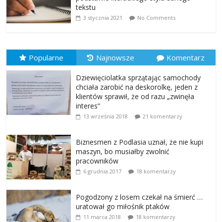
tekstu
3 stycznia 2021
No Comments
Popularne
Najnowsze
Komentarz
Dziewięciolatka sprzątając samochody
chciała zarobić na deskorolkę, jeden z
klientów sprawił, że od razu „zwinęła
interes”
13 września 2018
21 komentarzy
Biznesmen z Podlasia uznał, że nie kupi
maszyn, bo musiałby zwolnić
pracowników
6 grudnia 2017
18 komentarzy
Pogodzony z losem czekał na śmierć …
uratował go miłośnik ptaków
11 marca 2018
18 komentarzy