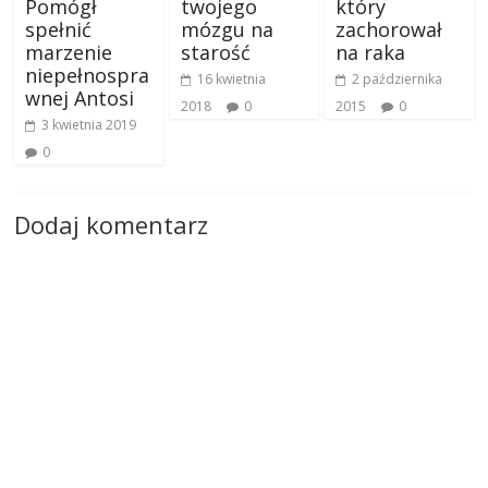
który
Pomógł
twojego
zachorował
spełnić
mózgu na
na raka
marzenie
starość
niepełnospra
2 października
16 kwietnia
wnej Antosi
2015
0
2018
0
3 kwietnia 2019
0
Dodaj komentarz