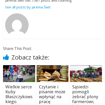
Jarema Świt has 7587 posts and counting.
See all posts by Jarema Świt
Share This Post:
Zobacz także:
Sąsiedzi
Wielkie serce
Czytanie i
pomogli
Kuby
pisanie może
zebrać plony
Błaszczykows
wpłynąć na
farmerowi,
kiego.
pracę