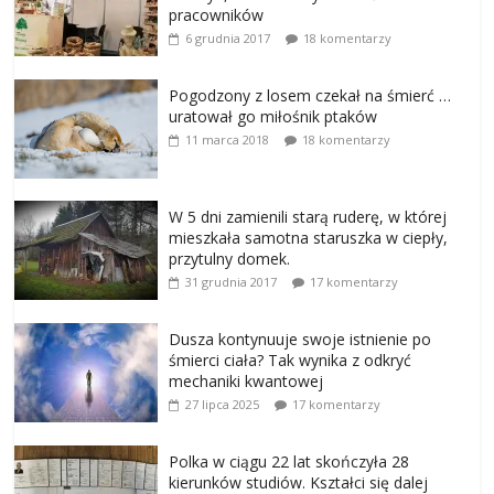
pracowników
6 grudnia 2017
18 komentarzy
Pogodzony z losem czekał na śmierć …
uratował go miłośnik ptaków
11 marca 2018
18 komentarzy
W 5 dni zamienili starą ruderę, w której
mieszkała samotna staruszka w ciepły,
przytulny domek.
31 grudnia 2017
17 komentarzy
Dusza kontynuuje swoje istnienie po
śmierci ciała? Tak wynika z odkryć
mechaniki kwantowej
27 lipca 2025
17 komentarzy
Polka w ciągu 22 lat skończyła 28
kierunków studiów. Kształci się dalej