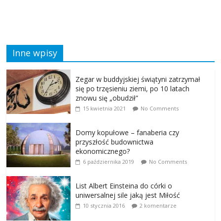
Inne wpisy
Zegar w buddyjskiej świątyni zatrzymał
się po trzęsieniu ziemi, po 10 latach
znowu się „obudził”
15 kwietnia 2021
No Comments
Domy kopułowe – fanaberia czy
przyszłość budownictwa
ekonomicznego?
6 października 2019
No Comments
List Albert Einsteina do córki o
uniwersalnej sile jaką jest Miłość
10 stycznia 2016
2 komentarze