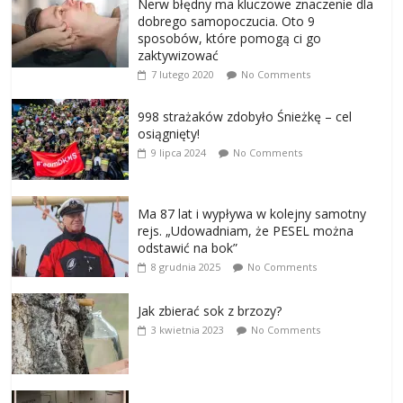
Nerw błędny ma kluczowe znaczenie dla
dobrego samopoczucia. Oto 9
sposobów, które pomogą ci go
zaktywizować
7 lutego 2020
No Comments
998 strażaków zdobyło Śnieżkę – cel
osiągnięty!
9 lipca 2024
No Comments
Ma 87 lat i wypływa w kolejny samotny
rejs. „Udowadniam, że PESEL można
odstawić na bok”
8 grudnia 2025
No Comments
Jak zbierać sok z brzozy?
3 kwietnia 2023
No Comments