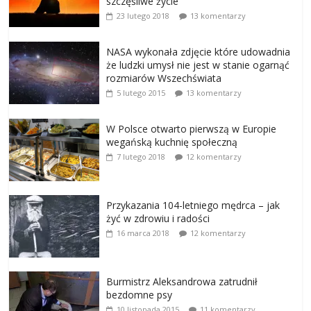
szczęśliwe życie
23 lutego 2018
13 komentarzy
NASA wykonała zdjęcie które udowadnia
że ludzki umysł nie jest w stanie ogarnąć
rozmiarów Wszechświata
5 lutego 2015
13 komentarzy
W Polsce otwarto pierwszą w Europie
wegańską kuchnię społeczną
7 lutego 2018
12 komentarzy
Przykazania 104-letniego mędrca – jak
żyć w zdrowiu i radości
16 marca 2018
12 komentarzy
Burmistrz Aleksandrowa zatrudnił
bezdomne psy
10 listopada 2015
11 komentarzy