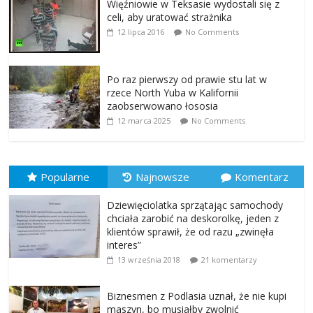
Więźniowie w Teksasie wydostali się z
celi, aby uratować strażnika
12 lipca 2016
No Comments
Po raz pierwszy od prawie stu lat w
rzece North Yuba w Kalifornii
zaobserwowano łososia
12 marca 2025
No Comments
Popularne
Najnowsze
Komentarz
Dziewięciolatka sprzątając samochody
chciała zarobić na deskorolkę, jeden z
klientów sprawił, że od razu „zwinęła
interes”
13 września 2018
21 komentarzy
Biznesmen z Podlasia uznał, że nie kupi
maszyn, bo musiałby zwolnić