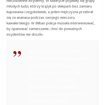
niecodzienne incydenty. W Madrycie pojawiły się grupy
młodych ludzi, którzy krążyli po sklepach bez zamiaru
kupowania czegokolwiek, a jeden mężczyzna przebrał
się za ananasa podczas swojego wieczoru
kawalerskiego. W Bilbao policja musiała interweniować,
by opanować zamieszanie, choć do poważnych
incydentów nie doszło.
@ludovica.tomasoni
MAI
MOLLARE comunque appena
arrivano le 19 tolgono
l’ananas apposta per non
creare caos maledetti
#valencia
#mercadona
#ananas
♬ suono originale –
Ludovica Tomasoni