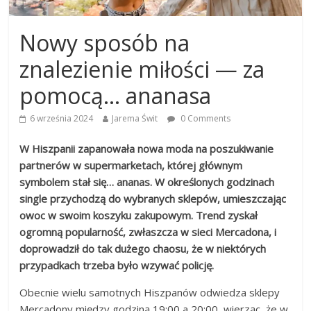
Nowy sposób na
znalezienie miłości — za
pomocą… ananasa
6 września 2024
Jarema Świt
0 Comments
W Hiszpanii zapanowała nowa moda na poszukiwanie
partnerów w supermarketach, której głównym
symbolem stał się… ananas. W określonych godzinach
single przychodzą do wybranych sklepów, umieszczając
owoc w swoim koszyku zakupowym. Trend zyskał
ogromną popularność, zwłaszcza w sieci Mercadona, i
doprowadził do tak dużego chaosu, że w niektórych
przypadkach trzeba było wzywać policję.
Obecnie wielu samotnych Hiszpanów odwiedza sklepy
Mercadony między godziną 19:00 a 20:00, wierząc, że w