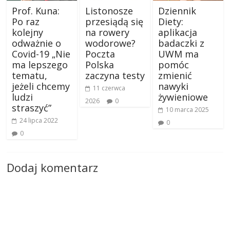
Prof. Kuna:
Listonosze
Dziennik
Po raz
przesiądą się
Diety:
kolejny
na rowery
aplikacja
odważnie o
wodorowe?
badaczki z
Covid-19 „Nie
Poczta
UWM ma
ma lepszego
Polska
pomóc
tematu,
zaczyna testy
zmienić
jeżeli chcemy
nawyki
11 czerwca
ludzi
żywieniowe
2026
0
straszyć”
10 marca 2025
24 lipca 2022
0
0
Dodaj komentarz