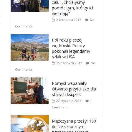
żalu. „Chciałyśmy
pomóc tym, którzy ich
nie mają”
2 listopada 2017
No
Comments
Pół roku pieszej
wędrówki. Polacy
pokonali legendarny
szlak w USA
15 czerwca 2017
No
Comments
Pomysł wspaniały!
Otwarto przytulisko dla
starych książek
22 stycznia 2023
1
Comment
Mężczyzna przeżył 100
dni ze sztucznym,