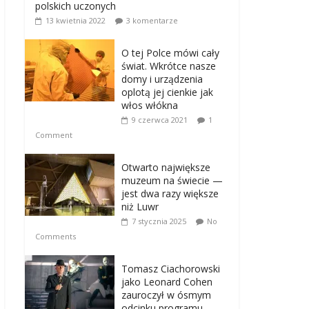
polskich uczonych
13 kwietnia 2022
3 komentarze
O tej Polce mówi cały
świat. Wkrótce nasze
domy i urządzenia
oplotą jej cienkie jak
włos włókna
9 czerwca 2021
1
Comment
Otwarto największe
muzeum na świecie —
jest dwa razy większe
niż Luwr
7 stycznia 2025
No
Comments
Tomasz Ciachorowski
jako Leonard Cohen
zauroczył w ósmym
odcinku programu