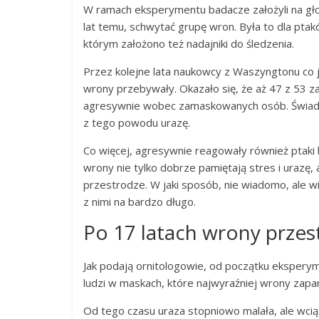
W ramach eksperymentu badacze założyli na gło
lat temu, schwytać grupę wron. Była to dla ptakó
którym założono też nadajniki do śledzenia.
Przez kolejne lata naukowcy z Waszyngtonu co ja
wrony przebywały. Okazało się, że aż 47 z 53
agresywnie wobec zamaskowanych osób. Świadczy
z tego powodu urazę.
Co więcej, agresywnie reagowały również ptaki
wrony nie tylko dobrze pamiętają stres i urazę
przestrodze. W jaki sposób, nie wiadomo, ale w
z nimi na bardzo długo.
Po 17 latach wrony przest
Jak podają ornitologowie, od początku eksper
ludzi w maskach, które najwyraźniej wrony zapami
Od tego czasu uraza stopniowo malała, ale wcią