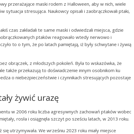
wy przerażające maski rodem z Halloween, aby w nich, wiele
w sytuacja stresująca. Naukowcy opisali i zaobrączkowali ptaki,
kiś czas zakładali te same maski i odwiedzali miejsca, gdzie
 zaobrączkowanych ptaków reagowało wtedy nerwowo i
ło to o tym, że po latach pamiętają, iż były schwytane i żywią
 bez obrączek, z młodszych pokoleń. Była to wskazówka, że
, ale także przekazują to doświadczenie innym osobnikom ku
iedza o niebezpieczeństwie i czynnikach stresujących pozostaje
ały żywić urazę
ymentu w 2006 roku liczba agresywnych zachowań ptaków wobec
ętały, rosła i osiągnęła szczyt po sześciu latach, w 2013 roku.
ż się utrzymywała. We wrześniu 2023 roku miały miejsce