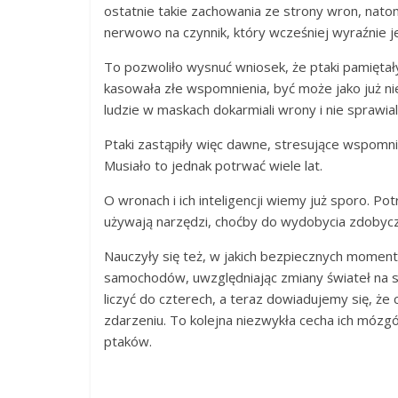
ostatnie takie zachowania ze strony wron, nato
nerwowo na czynnik, który wcześniej wyraźnie j
To pozwoliło wysnuć wniosek, że ptaki pamiętały
kasowała złe wspomnienia, być może jako już nie
ludzie w maskach dokarmiali wrony i nie sprawiali
Ptaki zastąpiły więc dawne, stresujące wspomn
Musiało to jednak potrwać wiele lat.
O wronach i ich inteligencji wiemy już sporo. Po
używają narzędzi, choćby do wydobycia zdobyczy
Nauczyły się też, w jakich bezpiecznych moment
samochodów, uwzględniając zmiany świateł na 
liczyć do czterech, a teraz dowiadujemy się, że 
zdarzeniu. To kolejna niezwykła cecha ich mózg
ptaków.