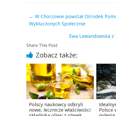
←
W Chorzowie powstał Ośrodek Pomo
Wykluczonych Społecznie
Ewa Lewandowska z 
Share This Post:
Zobacz także:
Polscy naukowcy odkryli
Idealn
nowe, lecznicze właściwości
Polsce 
składnika oliwy z oliwek
pylenia