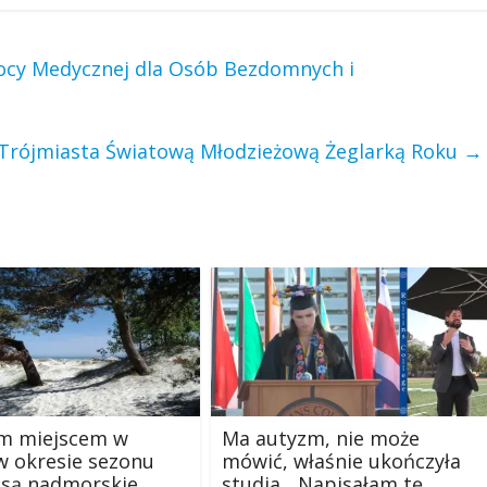
cy Medycznej dla Osób Bezdomnych i
Trójmiasta Światową Młodzieżową Żeglarką Roku
→
ym miejscem w
Ma autyzm, nie może
w okresie sezonu
mówić, właśnie ukończyła
 są nadmorskie
studia. „Napisałam tę