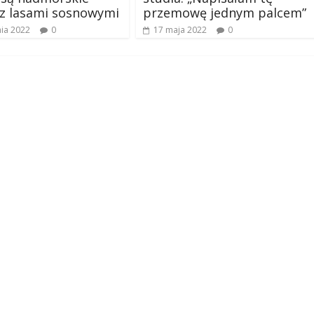
z lasami sosnowymi
przemowę jednym palcem”
nia 2022
0
17 maja 2022
0