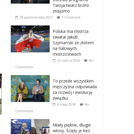
Twoja twarz brzmi
znajomo
29 października 2021
1 Comment
Polska ma mistrza
świata! Jakub
Szymański ze złotem
na halowych
mistrzostwach
23 marca 2026
No
Comments
To przede wszystkim
mężczyzna odpowiada
za rozwój i ewolucję
związku
6 maja 2018
No
Comments
Miały piękne, długie
włosy. Ścięły je bez