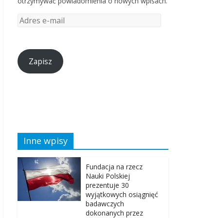
otrzymywać powiadomienia o nowych wpisach.
Zapisz
Inne wpisy
Fundacja na rzecz
Nauki Polskiej
prezentuje 30
wyjątkowych osiągnięć
badawczych
dokonanych przez