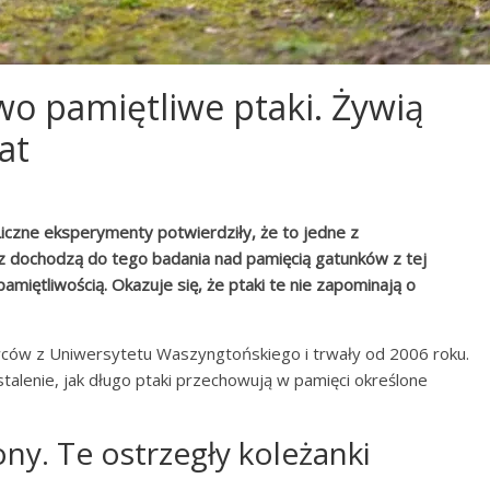
wo pamiętliwe ptaki. Żywią
at
 Liczne eksperymenty potwierdziły, że to jedne z
az dochodzą do tego badania nad pamięcią gatunków z tej
 pamiętliwością. Okazuje się, że ptaki te nie zapominają o
ców z Uniwersytetu Waszyngtońskiego i trwały od 2006 roku.
talenie, jak długo ptaki przechowują w pamięci określone
ony. Te ostrzegły koleżanki