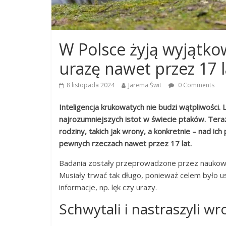
W Polsce żyją wyjątko
urazę nawet przez 17 l
8 listopada 2024
Jarema Świt
0 Comments
Inteligencja krukowatych nie budzi wątpliwości.
najrozumniejszych istot w świecie ptaków. Ter
rodziny, takich jak wrony, a konkretnie – nad ich
pewnych rzeczach nawet przez 17 lat.
Badania zostały przeprowadzone przez naukow
Musiały trwać tak długo, ponieważ celem było us
informacje, np. lęk czy urazy.
Schwytali i nastraszyli wr