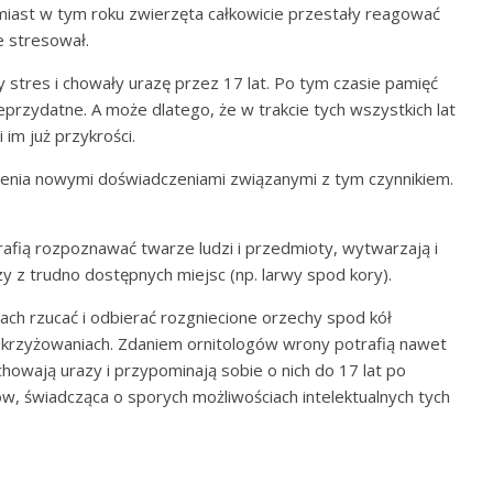
miast w tym roku zwierzęta całkowicie przestały reagować
e stresował.
 stres i chowały urazę przez 17 lat. Po tym czasie pamięć
przydatne. A może dlatego, że w trakcie tych wszystkich lat
 im już przykrości.
ienia nowymi doświadczeniami związanymi z tym czynnikiem.
trafią rozpoznawać twarze ludzi i przedmioty, wytwarzają i
 z trudno dostępnych miejsc (np. larwy spod kory).
ach rzucać i odbierać rozgniecione orzechy spod kół
skrzyżowaniach. Zdaniem ornitologów wrony potrafią nawet
chowają urazy i przypominają sobie o nich do 17 lat po
ów, świadcząca o sporych możliwościach intelektualnych tych