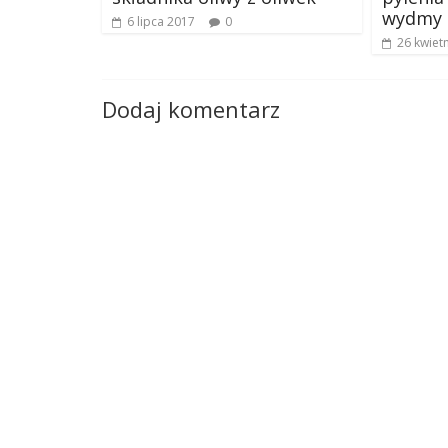
wydmy 
6 lipca 2017
0
26 kwiet
Dodaj komentarz