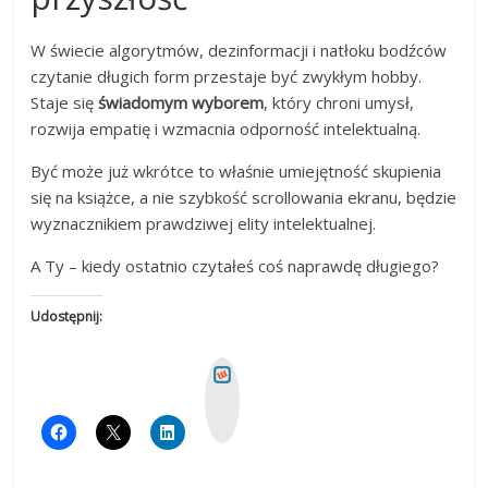
W świecie algorytmów, dezinformacji i natłoku bodźców
czytanie długich form przestaje być zwykłym hobby.
Staje się
świadomym wyborem
, który chroni umysł,
rozwija empatię i wzmacnia odporność intelektualną.
Być może już wkrótce to właśnie umiejętność skupienia
się na książce, a nie szybkość scrollowania ekranu, będzie
wyznacznikiem prawdziwej elity intelektualnej.
A Ty – kiedy ostatnio czytałeś coś naprawdę długiego?
Udostępnij:
W
y
k
o
p