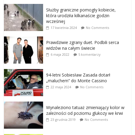
Służby graniczne pomogły kobiecie,
która urodziła kilkanaście godzin
wcześniej
17 kwietnia 2024
No Comments
Prawdziwie zgrany duet. Podbili serca
widzów na całym świecie
6 maja 2022
5 komentarzy
94-letni Sobiesław Zasada dotarł
„maluchem” do Monte Cassino
22 maja 2024
No Comments
Wynaleziono tatuaż zmieniający kolor w
zależności od poziomu glukozy we krwi
23 grudnia 2019
No Comments