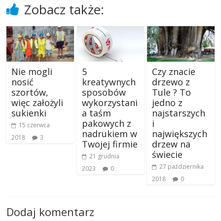
Zobacz także:
Nie mogli
5
Czy znacie
nosić
kreatywnych
drzewo z
szortów,
sposobów
Tule ? To
więc założyli
wykorzystani
jedno z
sukienki
a taśm
najstarszych
pakowych z
i
15 czerwca
nadrukiem w
największych
2018
3
Twojej firmie
drzew na
świecie
21 grudnia
27 października
2023
0
2018
0
Dodaj komentarz