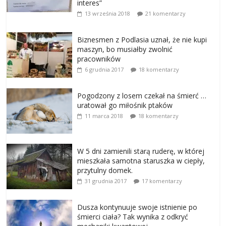
interes”
13 września 2018
21 komentarzy
Biznesmen z Podlasia uznał, że nie kupi
maszyn, bo musiałby zwolnić
pracowników
6 grudnia 2017
18 komentarzy
Pogodzony z losem czekał na śmierć …
uratował go miłośnik ptaków
11 marca 2018
18 komentarzy
W 5 dni zamienili starą ruderę, w której
mieszkała samotna staruszka w ciepły,
przytulny domek.
31 grudnia 2017
17 komentarzy
Dusza kontynuuje swoje istnienie po
śmierci ciała? Tak wynika z odkryć