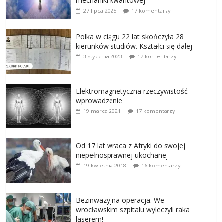
mechaniki kwantowej
27 lipca 2025
17 komentarzy
Polka w ciągu 22 lat skończyła 28
kierunków studiów. Kształci się dalej
3 stycznia 2023
17 komentarzy
Elektromagnetyczna rzeczywistość –
wprowadzenie
19 marca 2021
17 komentarzy
Od 17 lat wraca z Afryki do swojej
niepełnosprawnej ukochanej
19 kwietnia 2018
16 komentarzy
Bezinwazyjna operacja. We
wrocławskim szpitalu wyleczyli raka
laserem!