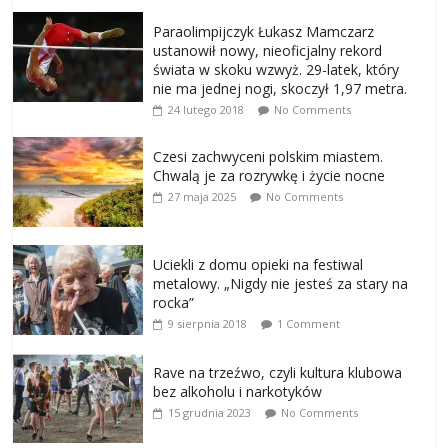
Paraolimpijczyk Łukasz Mamczarz
ustanowił nowy, nieoficjalny rekord
świata w skoku wzwyż. 29-latek, który
nie ma jednej nogi, skoczył 1,97 metra.
24 lutego 2018
No Comments
Czesi zachwyceni polskim miastem.
Chwalą je za rozrywkę i życie nocne
27 maja 2025
No Comments
Uciekli z domu opieki na festiwal
metalowy. „Nigdy nie jesteś za stary na
rocka”
9 sierpnia 2018
1 Comment
Rave na trzeźwo, czyli kultura klubowa
bez alkoholu i narkotyków
15 grudnia 2023
No Comments