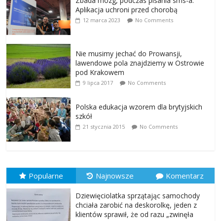
Zbada mózg, podczas pisania sms-a.
Aplikacja uchroni przed chorobą
12 marca 2023
No Comments
Nie musimy jechać do Prowansji,
lawendowe pola znajdziemy w Ostrowie
pod Krakowem
9 lipca 2017
No Comments
Polska edukacja wzorem dla brytyjskich
szkół
21 stycznia 2015
No Comments
Popularne
Najnowsze
Komentarz
Dziewięciolatka sprzątając samochody
chciała zarobić na deskorolkę, jeden z
klientów sprawił, że od razu „zwinęła