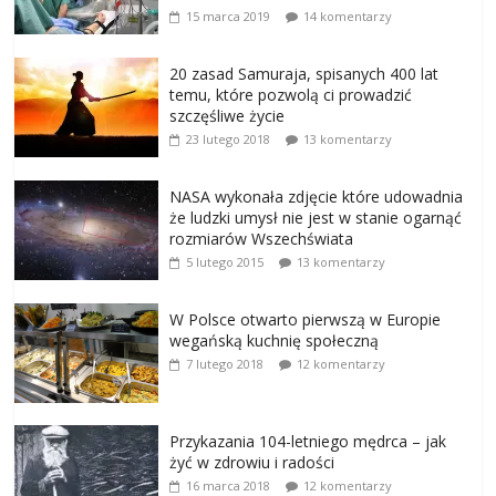
15 marca 2019
14 komentarzy
20 zasad Samuraja, spisanych 400 lat
temu, które pozwolą ci prowadzić
szczęśliwe życie
23 lutego 2018
13 komentarzy
NASA wykonała zdjęcie które udowadnia
że ludzki umysł nie jest w stanie ogarnąć
rozmiarów Wszechświata
5 lutego 2015
13 komentarzy
W Polsce otwarto pierwszą w Europie
wegańską kuchnię społeczną
7 lutego 2018
12 komentarzy
Przykazania 104-letniego mędrca – jak
żyć w zdrowiu i radości
16 marca 2018
12 komentarzy