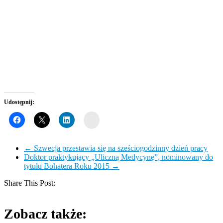
Udostępnij:
Wykop
←
Szwecja przestawia się na sześciogodzinny dzień pracy
Doktor praktykujący „Uliczną Medycynę”, nominowany do
tytułu Bohatera Roku 2015
→
Share This Post:
Zobacz także: