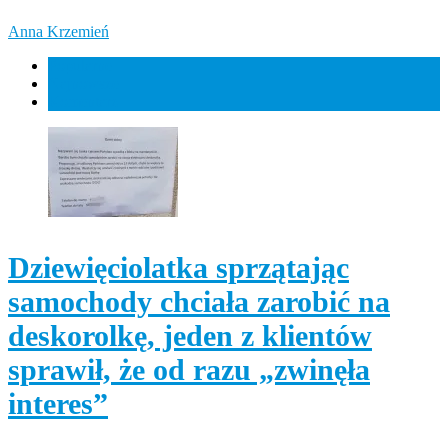
Anna Krzemień
Popularne
Najnowsze
Komentarz
Dziewięciolatka sprzątając
samochody chciała zarobić na
deskorolkę, jeden z klientów
sprawił, że od razu „zwinęła
interes”