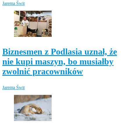
Jarema Świt
Biznesmen z Podlasia uznał, że
nie kupi maszyn, bo musiałby
zwolnić pracowników
Jarema Świt