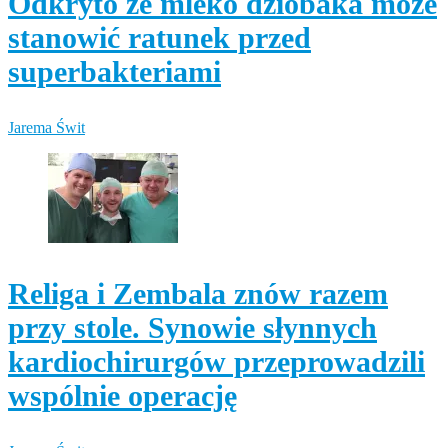
Odkryto że mleko dziobaka może
stanowić ratunek przed
superbakteriami
Jarema Świt
Religa i Zembala znów razem
przy stole. Synowie słynnych
kardiochirurgów przeprowadzili
wspólnie operację