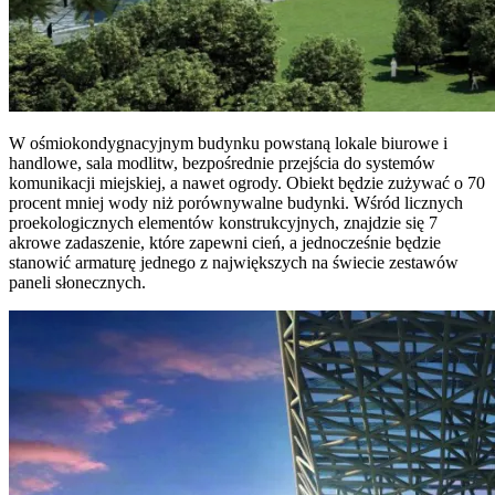
W ośmiokondygnacyjnym budynku powstaną lokale biurowe i
handlowe, sala modlitw, bezpośrednie przejścia do systemów
komunikacji miejskiej, a nawet ogrody. Obiekt będzie zużywać o 70
procent mniej wody niż porównywalne budynki. Wśród licznych
proekologicznych elementów konstrukcyjnych, znajdzie się 7
akrowe zadaszenie, które zapewni cień, a jednocześnie będzie
stanowić armaturę jednego z największych na świecie zestawów
paneli słonecznych.