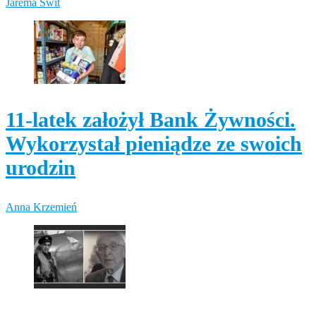
Jarema Świt
11-latek założył Bank Żywności.
Wykorzystał pieniądze ze swoich
urodzin
Anna Krzemień