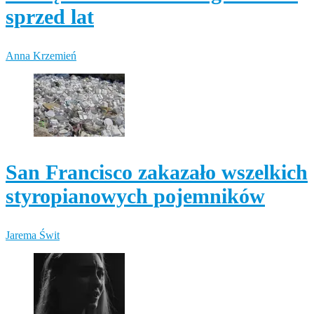
sprzed lat
Anna Krzemień
San Francisco zakazało wszelkich
styropianowych pojemników
Jarema Świt