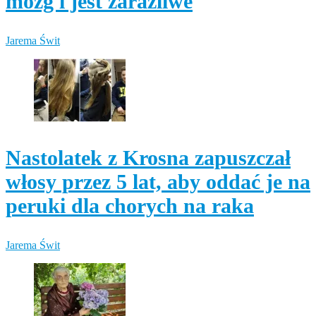
mózg i jest zaraźliwe
Jarema Świt
Nastolatek z Krosna zapuszczał
włosy przez 5 lat, aby oddać je na
peruki dla chorych na raka
Jarema Świt