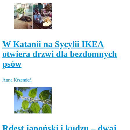
W Katanii na Sycylii IKEA
otwiera drzwi dla bezdomnych
psów
Anna Krzemień
Rdest japoński i kudzu – dwaj