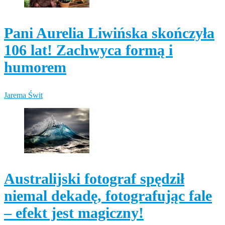
Pani Aurelia Liwińska skończyła
106 lat! Zachwyca formą i
humorem
Jarema Świt
Australijski fotograf spędził
niemal dekadę, fotografując fale
– efekt jest magiczny!