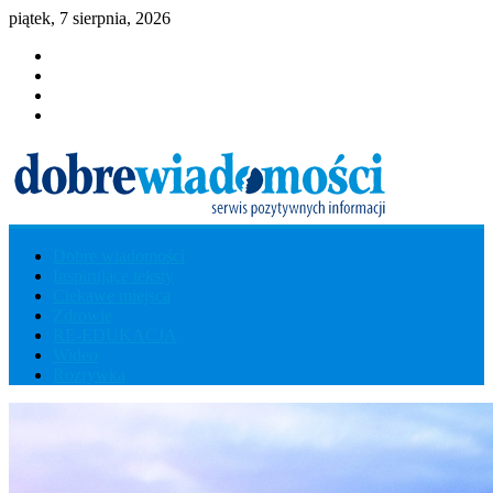
piątek, 7 sierpnia, 2026
Dobre wiadomości
Dobre
Inspirujące teksty
Ciekawe miejsca
Wiadomości
Zdrowie
RE-EDUKACJA
Wideo
Serwis
Rozrywka
Pozytywnych
Informacji