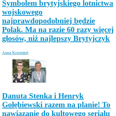
Symbolem brytyjskiego lotnictwa
wojskowego
najprawdopodobniej będzie
Polak. Ma na razie 60 razy więcej
głosów, niż najlepszy Brytyjczyk
Anna Krzemień
Danuta Stenka i Henryk
Gołębiewski razem na planie! To
nawiązanie do kultowego serialu