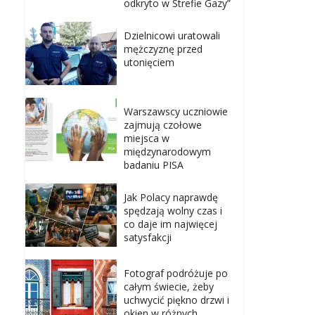
odkryto w Strefie Gazy”
Dzielnicowi uratowali
mężczyznę przed
utonięciem
Warszawscy uczniowie
zajmują czołowe
miejsca w
międzynarodowym
badaniu PISA
Jak Polacy naprawdę
spędzają wolny czas i
co daje im najwięcej
satysfakcji
Fotograf podróżuje po
całym świecie, żeby
uchwycić piękno drzwi i
okien w różnych