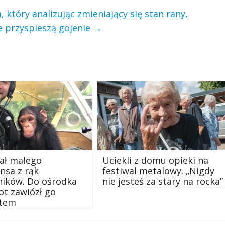
który analizując zmieniający się stan rany,
e przyspieszą gojenie
→
ał małego
Uciekli z domu opieki na
nsa z rąk
festiwal metalowy. „Nigdy
ników. Do ośrodka
nie jesteś za stary na rocka”
rot zawiózł go
tem