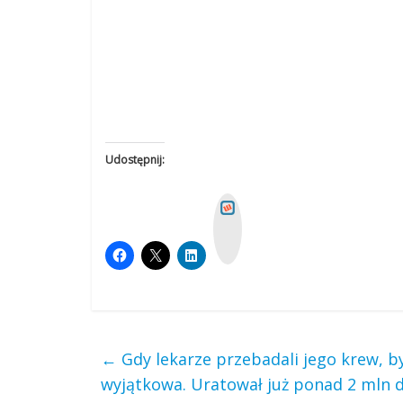
Udostępnij:
W
y
k
o
p
←
Gdy lekarze przebadali jego krew, by
wyjątkowa. Uratował już ponad 2 mln d