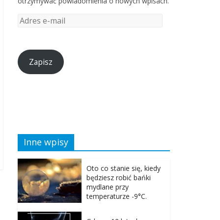
otrzymywać powiadomienia o nowych wpisach.
Zapisz
Inne wpisy
Oto co stanie się, kiedy
będziesz robić bańki
mydlane przy
temperaturze -9°C.