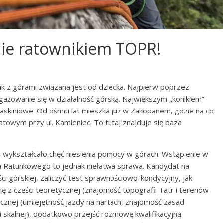
nie ratownikiem TOPR!
k z górami związana jest od dziecka. Najpierw poprzez
ngażowanie się w działalność górską. Największym „konikiem”
 jaskiniowe. Od ośmiu lat mieszka już w Zakopanem, gdzie na co
atowym przy ul. Kamieniec. To tutaj znajduje się baza
 wykształcało chęć niesienia pomocy w górach. Wstąpienie w
 Ratunkowego to jednak niełatwa sprawa. Kandydat na
ci górskiej, zaliczyć test sprawnościowo-kondycyjny, jak
ę z części teoretycznej (znajomość topografii Tatr i terenów
tycznej (umiejętność jazdy na nartach, znajomość zasad
i skalnej), dodatkowo przejść rozmowę kwalifikacyjną.