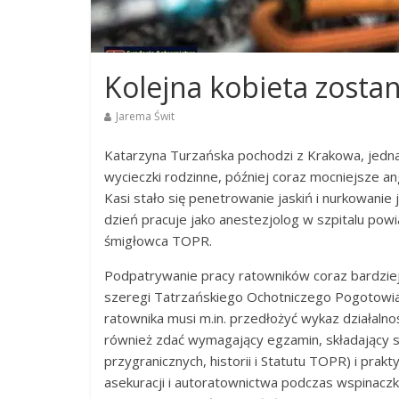
Kolejna kobieta zosta
Jarema Świt
Katarzyna Turzańska pochodzi z Krakowa, jedna
wycieczki rodzinne, później coraz mocniejsze a
Kasi stało się penetrowanie jaskiń i nurkowanie
dzień pracuje jako anestezjolog w szpitalu powi
śmigłowca TOPR.
Podpatrywanie pracy ratowników coraz bardziej
szeregi Tatrzańskiego Ochotniczego Pogotowia
ratownika musi m.in. przedłożyć wykaz działalnoś
również zdać wymagający egzamin, składający si
przygranicznych, historii i Statutu TOPR) i prak
asekuracji i autoratownictwa podczas wspinaczk