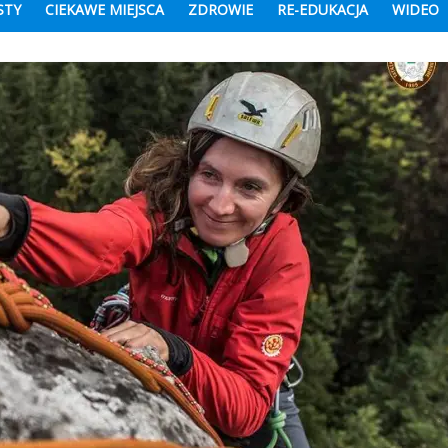
STY
CIEKAWE MIEJSCA
ZDROWIE
RE-EDUKACJA
WIDEO