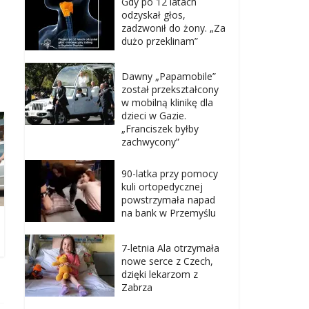
Gdy po 12 latach
odzyskał głos,
zadzwonił do żony. „Za
dużo przeklinam”
Dawny „Papamobile”
został przekształcony
w mobilną klinikę dla
dzieci w Gazie.
„Franciszek byłby
zachwycony”
90-latka przy pomocy
kuli ortopedycznej
powstrzymała napad
na bank w Przemyślu
7-letnia Ala otrzymała
nowe serce z Czech,
dzięki lekarzom z
Zabrza