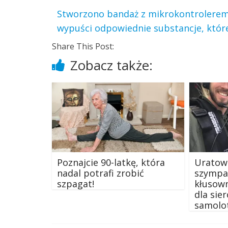
Stworzono bandaż z mikrokontrolerem, 
wypuści odpowiednie substancje, któr
Share This Post:
Zobacz także:
Poznajcie 90-latkę, która
Uratow
nadal potrafi zrobić
szympa
szpagat!
kłusow
dla sie
samolo