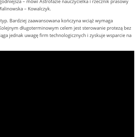
odniejsza – mówi Astrofazie nauczycielka i rzecznik prasowy
 Malinowska – Kowalczyk.
totyp. Bardziej zaawansowana kończyna wciąż wymaga
 Kolejnym długoterminowym celem jest sterowanie protezą bez
iąga jednak uwagę firm technologicznych i zyskuje wsparcie na