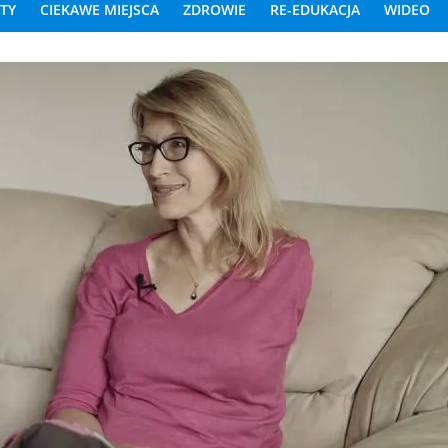
STY
CIEKAWE MIEJSCA
ZDROWIE
RE-EDUKACJA
WIDEO