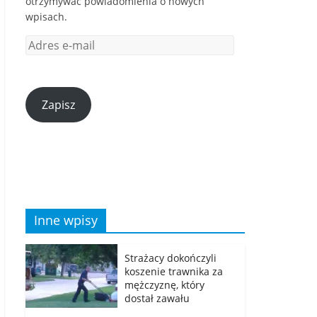
otrzymywać powiadomienia o nowych
wpisach.
Zapisz
Inne wpisy
Strażacy dokończyli
koszenie trawnika za
mężczyznę, który
dostał zawału