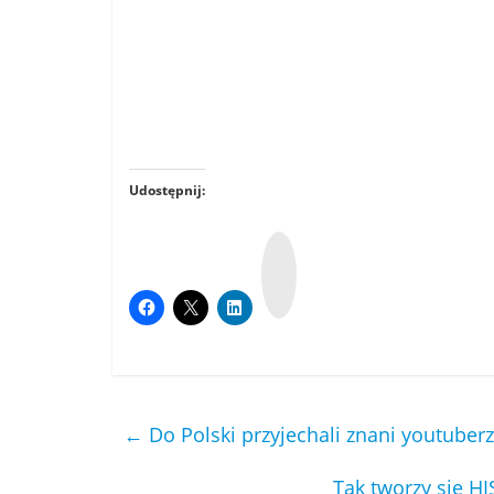
Udostępnij:
W
y
k
o
p
←
Do Polski przyjechali znani youtuber
Tak tworzy się HI