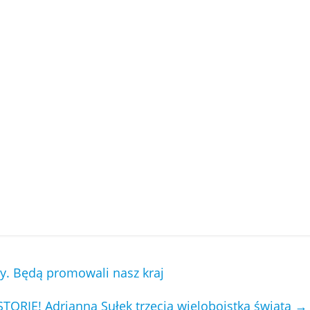
zy. Będą promowali nasz kraj
STORIĘ! Adrianna Sułek trzecią wieloboistką świata
→