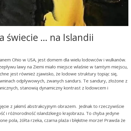
a świecie … na Islandii
stanem Ohio w USA, jest domem dla wielu lodowców i wulkanów.
przepływu lawy na Ziemi miało miejsce właśnie w tamtym miejscu,
ne jest również zjawisko, że lodowe struktury topiąc się,
równinach odpływowych, zwanych sandurs. Te sandury, złożone z
nicznych, stanowią dynamiczny kontrast z lodowcem i
jęcie z jakimś abstrakcyjnym obrazem. Jednak to rzeczywiście
ść i różnorodność islandzkiego krajobrazu. To chyba jedyne
lone pola, żółta rzeka, czarna plaża i błękitne morze! Prawda że