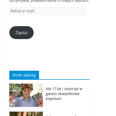
otrzymywać powiadomienia o nowych wpisach.
Zapisz
Inne wpisy
Ma 17 lat i stworzył w
garażu skarpetkowe
imperium