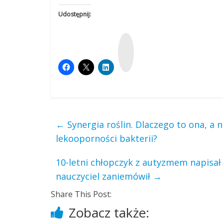
Udostępnij:
W
y
k
o
p
←
Synergia roślin. Dlaczego to ona, a 
lekooporności bakterii?
10-letni chłopczyk z autyzmem napisa
nauczyciel zaniemówił
→
Share This Post:
Zobacz także: