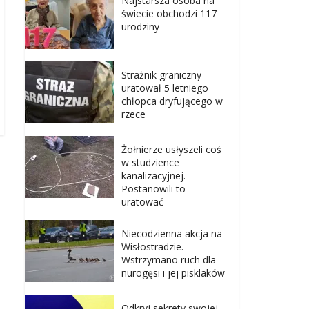
Najstarsza osoba na
świecie obchodzi 117
urodziny
Strażnik graniczny
uratował 5 letniego
chłopca dryfującego w
rzece
Żołnierze usłyszeli coś
w studzience
kanalizacyjnej.
Postanowili to
uratować
Niecodzienna akcja na
Wisłostradzie.
Wstrzymano ruch dla
nurogęsi i jej pisklaków
Odkryj sekrety swojej