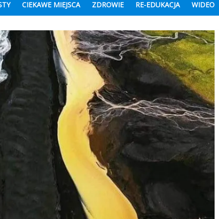
STY
CIEKAWE MIEJSCA
ZDROWIE
RE-EDUKACJA
WIDEO