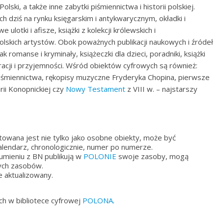
olski, a także inne zabytki piśmiennictwa i historii polskiej.
 dziś na rynku księgarskim i antykwarycznym, okładki i
 ulotki i afisze, książki z kolekcji królewskich i
polskich artystów. Obok poważnych publikacji naukowych i źródeł
k romanse i kryminały, książeczki dla dzieci, poradniki, książki
acji i przyjemności. Wśród obiektów cyfrowych są również:
iśmiennictwa, rękopisy muzyczne Fryderyka Chopina, pierwsze
ii Konopnickiej czy
Nowy Testament
z VIII w. – najstarszy
towana jest nie tylko jako osobne obiekty, może być
endarz, chronologicznie, numer po numerze.
zumieniu z BN publikują w
POLONIE
swoje zasoby, mogą
nych zasobów.
e aktualizowany.
h w bibliotece cyfrowej
POLONA
.