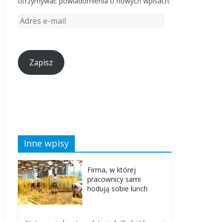
otrzymywać powiadomienia o nowych wpisach.
Zapisz
Inne wpisy
Firma, w której
pracownicy sami
hodują sobie lunch