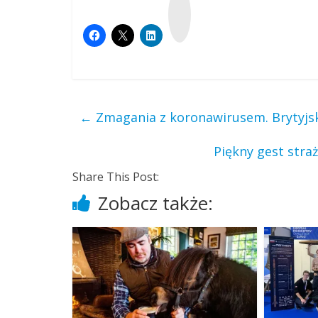
y
k
o
p
←
Zmagania z koronawirusem. Brytyjs
Piękny gest str
Share This Post:
Zobacz także: