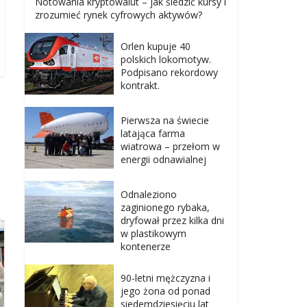
Notowania kryptowalut – jak śledzić kursy i
zrozumieć rynek cyfrowych aktywów?
Orlen kupuje 40
polskich lokomotyw.
Podpisano rekordowy
kontrakt.
Pierwsza na świecie
latająca farma
wiatrowa – przełom w
energii odnawialnej
Odnaleziono
zaginionego rybaka,
dryfował przez kilka dni
w plastikowym
kontenerze
90-letni mężczyzna i
jego żona od ponad
siedemdziesięciu lat