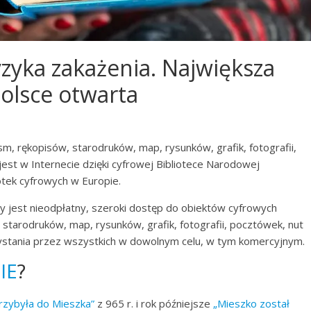
yzyka zakażenia. Największa
Polsce otwarta
sm, rękopisów, starodruków, map, rysunków, grafik, fotografii,
jest w Internecie dzięki cyfrowej Bibliotece Narodowej
iotek cyfrowych w Europie.
 jest nieodpłatny, szeroki dostęp do obiektów cyfrowych
, starodruków, map, rysunków, grafik, fotografii, pocztówek, nut
ystania przez wszystkich w dowolnym celu, w tym komercyjnym.
IE
?
zybyła do Mieszka”
z 965 r. i rok późniejsze
„Mieszko został