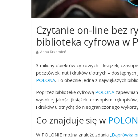
Czytanie on-line bez r
biblioteka cyfrowa w 
Anna Krzemień
3 miliony obiektów cyfrowych – książek, czasopi
pocztówek, nut i druków ulotnych – dostępnych 
POLONA
. To obecnie jedna z największych bibl
Poprzez bibliotekę cyfrową
POLONA
zapewniany
wysokiej jakości (książek, czasopism, rękopisów
i druków ulotnych) do nieograniczonego wykorz
Co znajduje się w
POLON
W POLONIE można znaleźć zdania
„Dąbrówka pr