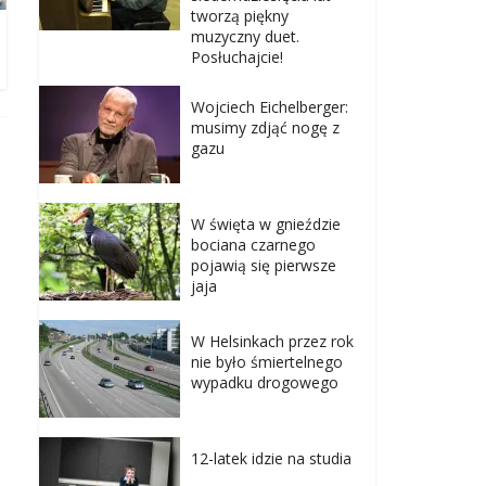
tworzą piękny
muzyczny duet.
Posłuchajcie!
Wojciech Eichelberger:
musimy zdjąć nogę z
gazu
W święta w gnieździe
bociana czarnego
pojawią się pierwsze
jaja
W Helsinkach przez rok
nie było śmiertelnego
wypadku drogowego
12-latek idzie na studia