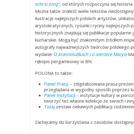
ochrzczony”
, od których rozpoczyna się historia P
Można także znaleźć wiele tekstów niedostępnych
ilustracje najlepszych polskich artystów, unikatowe
arystokratycznych, rysunki i ryciny najlepszych 
historycznych znajdują się publikacje popularne ja
kucharskie. Mogą być znakomitym źródłem inspir
autografy najważniejszych twórców polskiego p
wydanie
O krasnoludkach i o sierotce Marysi
Mar
rękopis pergaminowy w BN.
POLONA to także:
Panel Prasy
– zdigitalizowana prasa prezen
przeglądana w wygodny sposób poprzez kal
Panel Instytucji
– instytucje kultury w poro
tworzyć też własne kolekcje ze swoich i in
Tutaj
zestaw ciekawych publikacji codzienni
Zachęcamy do korzystania z zasobów dostępnyc