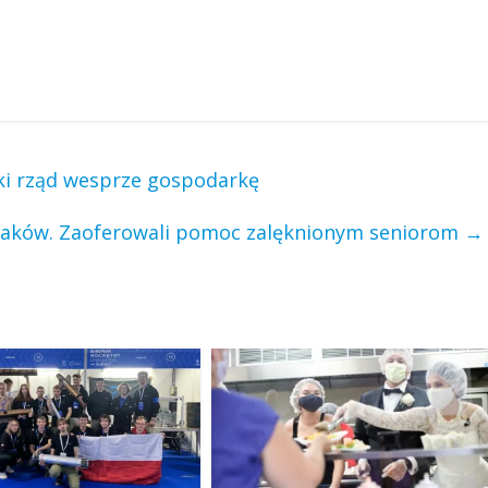
ki rząd wesprze gospodarkę
ażaków. Zaoferowali pomoc zalęknionym seniorom
→