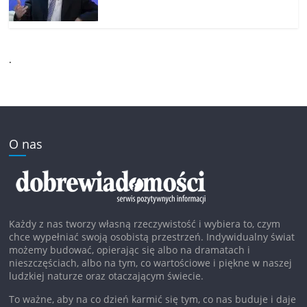
.
O nas
Każdy z nas tworzy własną rzeczywistość i wybiera to, czym
chce wypełniać swoją osobistą przestrzeń. Indywidualny świat
możemy budować, opierając się albo na dramatach i
nieszczęściach, albo na tym, co wartościowe i piękne w naszej
ludzkiej naturze oraz otaczającym świecie.
To ważne, aby na co dzień karmić się tym, co nas buduje i daje