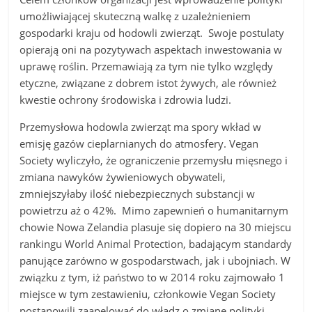
umożliwiającej skuteczną walkę z uzależnieniem
gospodarki kraju od hodowli zwierząt. Swoje postulaty
opierają oni na pozytywach aspektach inwestowania w
uprawę roślin. Przemawiają za tym nie tylko względy
etyczne, związane z dobrem istot żywych, ale również
kwestie ochrony środowiska i zdrowia ludzi.
Przemysłowa hodowla zwierząt ma spory wkład w
emisję gazów cieplarnianych do atmosfery. Vegan
Society wyliczyło, że ograniczenie przemysłu mięsnego i
zmiana nawyków żywieniowych obywateli,
zmniejszyłaby ilość niebezpiecznych substancji w
powietrzu aż o 42%. Mimo zapewnień o humanitarnym
chowie Nowa Zelandia plasuje się dopiero na 30 miejscu
rankingu World Animal Protection, badającym standardy
panujące zarówno w gospodarstwach, jak i ubojniach. W
związku z tym, iż państwo to w 2014 roku zajmowało 1
miejsce w tym zestawieniu, członkowie Vegan Society
postanowili zaapelować do władz o zmianę polityki