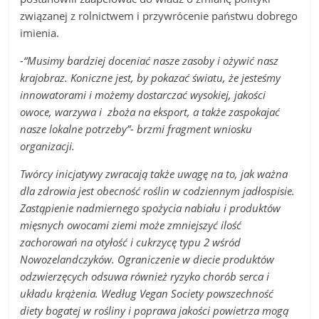
związanej z rolnictwem i przywrócenie państwu dobrego
imienia.
-“Musimy bardziej doceniać nasze zasoby i ożywić nasz
krajobraz. Koniczne jest, by pokazać światu, że jesteśmy
innowatorami i możemy dostarczać wysokiej, jakości
owoce, warzywa i zboża na eksport, a także zaspokajać
nasze lokalne potrzeby”-
brzmi fragment wniosku
organizacji.
Twórcy inicjatywy zwracają także uwagę na to, jak ważna
dla zdrowia jest obecność roślin w codziennym jadłospisie.
Zastąpienie nadmiernego spożycia nabiału i produktów
mięsnych owocami ziemi może zmniejszyć ilość
zachorowań na otyłość i cukrzycę typu 2 wśród
Nowozelandczyków. Ograniczenie w diecie produktów
odzwierzęcych odsuwa również ryzyko chorób serca i
układu krążenia. Według Vegan Society powszechność
diety bogatej w rośliny i poprawa jakości powietrza mogą