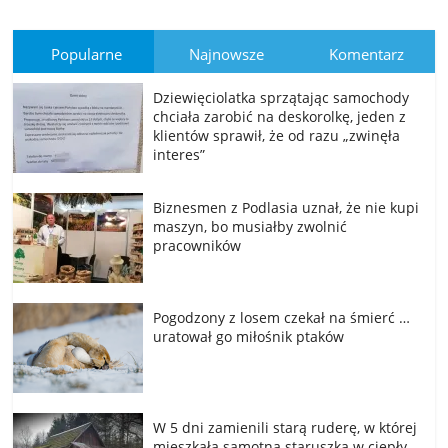
Popularne
Najnowsze
Komentarz
Dziewięciolatka sprzątając samochody
chciała zarobić na deskorolkę, jeden z
klientów sprawił, że od razu „zwinęła
interes”
Biznesmen z Podlasia uznał, że nie kupi
maszyn, bo musiałby zwolnić
pracowników
Pogodzony z losem czekał na śmierć …
uratował go miłośnik ptaków
W 5 dni zamienili starą ruderę, w której
mieszkała samotna staruszka w ciepły,