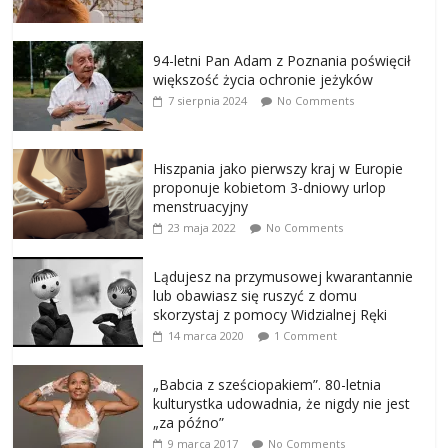
94-letni Pan Adam z Poznania poświęcił
większość życia ochronie jeżyków
7 sierpnia 2024
No Comments
Hiszpania jako pierwszy kraj w Europie
proponuje kobietom 3-dniowy urlop
menstruacyjny
23 maja 2022
No Comments
Lądujesz na przymusowej kwarantannie
lub obawiasz się ruszyć z domu
skorzystaj z pomocy Widzialnej Ręki
14 marca 2020
1 Comment
„Babcia z sześciopakiem”. 80-letnia
kulturystka udowadnia, że nigdy nie jest
„za późno”
9 marca 2017
No Comments