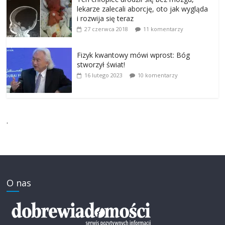
lekarze zalecali aborcję, oto jak wygląda
i rozwija się teraz
27 czerwca 2018
11 komentarzy
Fizyk kwantowy mówi wprost: Bóg
stworzył świat!
16 lutego 2023
10 komentarzy
.
O nas