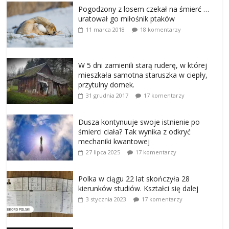
Pogodzony z losem czekał na śmierć …
uratował go miłośnik ptaków
11 marca 2018
18 komentarzy
W 5 dni zamienili starą ruderę, w której
mieszkała samotna staruszka w ciepły,
przytulny domek.
31 grudnia 2017
17 komentarzy
Dusza kontynuuje swoje istnienie po
śmierci ciała? Tak wynika z odkryć
mechaniki kwantowej
27 lipca 2025
17 komentarzy
Polka w ciągu 22 lat skończyła 28
kierunków studiów. Kształci się dalej
3 stycznia 2023
17 komentarzy