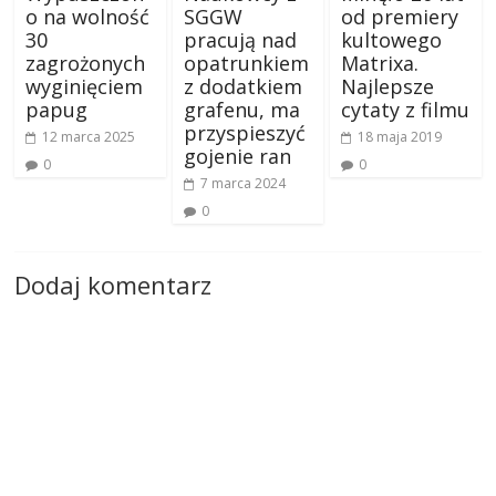
o na wolność
SGGW
od premiery
30
pracują nad
kultowego
zagrożonych
opatrunkiem
Matrixa.
wyginięciem
z dodatkiem
Najlepsze
papug
grafenu, ma
cytaty z filmu
przyspieszyć
12 marca 2025
18 maja 2019
gojenie ran
0
0
7 marca 2024
0
Dodaj komentarz