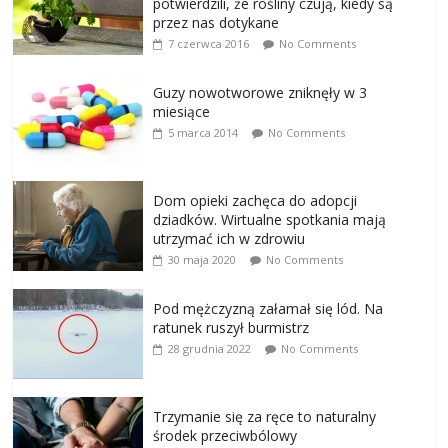
potwierdzili, że rośliny czują, kiedy są
przez nas dotykane
7 czerwca 2016
No Comments
Guzy nowotworowe zniknęły w 3
miesiące
5 marca 2014
No Comments
Dom opieki zachęca do adopcji
dziadków. Wirtualne spotkania mają
utrzymać ich w zdrowiu
30 maja 2020
No Comments
Pod mężczyzną załamał się lód. Na
ratunek ruszył burmistrz
28 grudnia 2022
No Comments
Trzymanie się za ręce to naturalny
środek przeciwbólowy