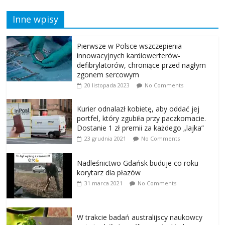
Inne wpisy
Pierwsze w Polsce wszczepienia
innowacyjnych kardiowerterów-
defibrylatorów, chroniące przed nagłym
zgonem sercowym
20 listopada 2023
No Comments
Kurier odnalazł kobietę, aby oddać jej
portfel, który zgubiła przy paczkomacie.
Dostanie 1 zł premii za każdego „lajka”
23 grudnia 2021
No Comments
Nadleśnictwo Gdańsk buduje co roku
korytarz dla płazów
31 marca 2021
No Comments
W trakcie badań australijscy naukowcy