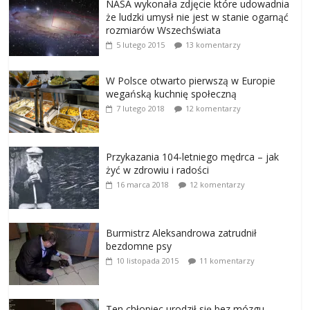
NASA wykonała zdjęcie które udowadnia
że ludzki umysł nie jest w stanie ogarnąć
rozmiarów Wszechświata
5 lutego 2015
13 komentarzy
W Polsce otwarto pierwszą w Europie
wegańską kuchnię społeczną
7 lutego 2018
12 komentarzy
Przykazania 104-letniego mędrca – jak
żyć w zdrowiu i radości
16 marca 2018
12 komentarzy
Burmistrz Aleksandrowa zatrudnił
bezdomne psy
10 listopada 2015
11 komentarzy
Ten chłopiec urodził się bez mózgu,