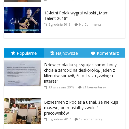
18-letni Polak wygrał włoski „Mam
Talent 2018”
6 grudnia 2018
No Comments
Popularne
Najnowsze
Komentarz
Dziewięciolatka sprzątając samochody
chciała zarobić na deskorolkę, jeden z
klientów sprawił, że od razu „zwinęła
interes”
13 września 2018
21 komentarzy
Biznesmen z Podlasia uznał, że nie kupi
maszyn, bo musiałby zwolnić
pracowników
6 grudnia 2017
18 komentarzy