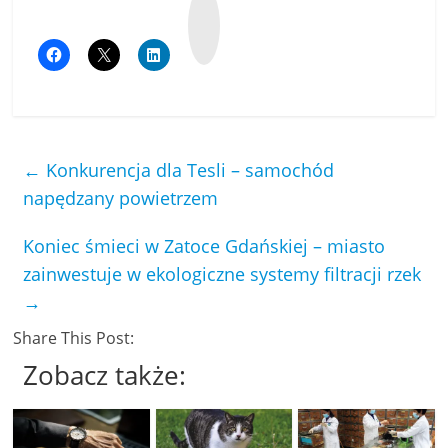
W
y
k
o
p
←
Konkurencja dla Tesli – samochód
napędzany powietrzem
Koniec śmieci w Zatoce Gdańskiej – miasto
zainwestuje w ekologiczne systemy filtracji rzek
→
Share This Post:
Zobacz także: