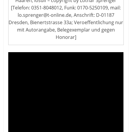
Haaren; losdif – copyright by Lothar Sprenger
[Telefon: 0351-8048012, Funk: 0170-5250109, mail:
lo.sprenger@t-online.de, Anschrift: D-01187
Dresden, Bienertstrasse 33a; Veroeffentlichung nur
mit Autorangabe, Belegexemplar und gegen
Honorar]