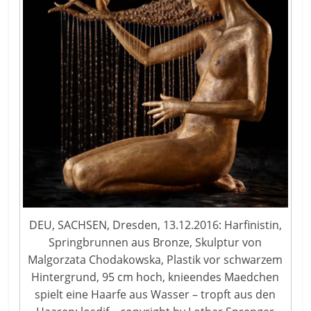
DEU, SACHSEN, Dresden, 13.12.2016: Harfinistin,
Springbrunnen aus Bronze, Skulptur von
Malgorzata Chodakowska, Plastik vor schwarzem
Hintergrund, 95 cm hoch, knieendes Maedchen
spielt eine Haarfe aus Wasser – tropft aus den