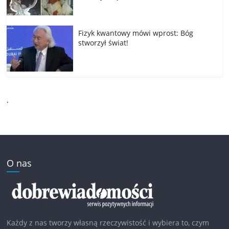
Fizyk kwantowy mówi wprost: Bóg
stworzył świat!
.
O nas
Każdy z nas tworzy własną rzeczywistość i wybiera to, czym