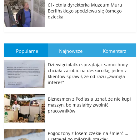
61-letnia dyrektorka Muzeum Muru
Berlińskiego spodziewa się ósmego
dziecka
Popularne
Najnowsze
Komentarz
Dziewięciolatka sprzątając samochody
chciała zarobić na deskorolkę, jeden z
klientów sprawił, że od razu „zwinęła
interes”
Biznesmen z Podlasia uznał, że nie kupi
maszyn, bo musiałby zwolnić
pracowników
Pogodzony z losem czekał na śmierć …
uratował go miłośnik ptaków