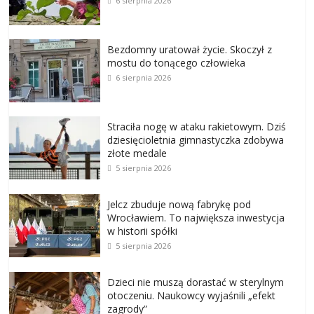
6 sierpnia 2026
Bezdomny uratował życie. Skoczył z
mostu do tonącego człowieka
6 sierpnia 2026
Straciła nogę w ataku rakietowym. Dziś
dziesięcioletnia gimnastyczka zdobywa
złote medale
5 sierpnia 2026
Jelcz zbuduje nową fabrykę pod
Wrocławiem. To największa inwestycja
w historii spółki
5 sierpnia 2026
Dzieci nie muszą dorastać w sterylnym
otoczeniu. Naukowcy wyjaśnili „efekt
zagrody”