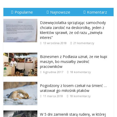
Popularne
Najnowsze
Komentarz
Dziewięciolatka sprzątając samochody
chciała zarobić na deskorolkę, jeden z
klientów sprawił, że od razu „zwinęła
interes”
13 września 2018
21 komentarzy
Biznesmen z Podlasia uznał, że nie kupi
maszyn, bo musiałby zwolnić
pracowników
6 grudnia 2017
18 komentarzy
Pogodzony z losem czekał na śmierć …
uratował go miłośnik ptaków
11 marca 2018
18 komentarzy
W 5 dni zamienili starą ruderę, w której