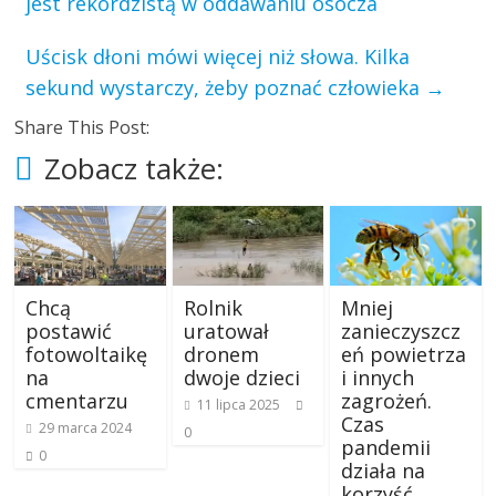
jest rekordzistą w oddawaniu osocza
Uścisk dłoni mówi więcej niż słowa. Kilka
sekund wystarczy, żeby poznać człowieka
→
Share This Post:
Zobacz także:
Chcą
Rolnik
Mniej
postawić
uratował
zanieczyszcz
fotowoltaikę
dronem
eń powietrza
na
dwoje dzieci
i innych
cmentarzu
zagrożeń.
11 lipca 2025
Czas
29 marca 2024
0
pandemii
0
działa na
korzyść