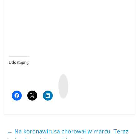
Udostępnij:
W
y
k
o
p
←
Na koronawirusa chorował w marcu. Teraz