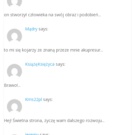
on stworzył człowieka na swój obraz i podobień...
Mądry
says:
to mi się kojarzy ze znaną przeze mnie akupresur...
KsiążęKsiężyca
says:
Brawo!...
Krris22pl
says:
Hej! Świetna strona, życzę wam dalszego rozwoju...
Jeremy
says: