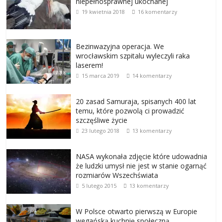
niepełnosprawnej ukochanej
19 kwietnia 2018
16 komentarzy
Bezinwazyjna operacja. We
wrocławskim szpitalu wyleczyli raka
laserem!
15 marca 2019
14 komentarzy
20 zasad Samuraja, spisanych 400 lat
temu, które pozwolą ci prowadzić
szczęśliwe życie
23 lutego 2018
13 komentarzy
NASA wykonała zdjęcie które udowadnia
że ludzki umysł nie jest w stanie ogarnąć
rozmiarów Wszechświata
5 lutego 2015
13 komentarzy
W Polsce otwarto pierwszą w Europie
wegańską kuchnię społeczną