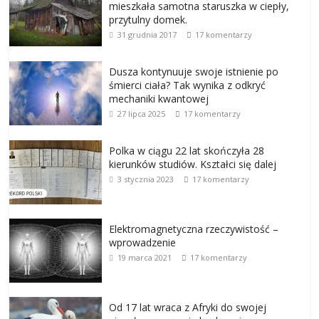
mieszkała samotna staruszka w ciepły,
przytulny domek.
31 grudnia 2017
17 komentarzy
Dusza kontynuuje swoje istnienie po
śmierci ciała? Tak wynika z odkryć
mechaniki kwantowej
27 lipca 2025
17 komentarzy
Polka w ciągu 22 lat skończyła 28
kierunków studiów. Kształci się dalej
3 stycznia 2023
17 komentarzy
Elektromagnetyczna rzeczywistość –
wprowadzenie
19 marca 2021
17 komentarzy
Od 17 lat wraca z Afryki do swojej