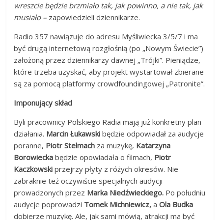
wreszcie będzie brzmiało tak, jak powinno, a nie tak, jak
musiało –
zapowiedzieli dziennikarze.
Radio 357 nawiązuje do adresu Myśliwiecka 3/5/7 i ma
być drugą internetową rozgłośnią (po „Nowym Świecie”)
założoną przez dziennikarzy dawnej „Trójki”. Pieniądze,
które trzeba uzyskać, aby projekt wystartował zbierane
są za pomocą platformy crowdfoundingowej „Patronite”.
Imponujący skład
Byli pracownicy Polskiego Radia mają już konkretny plan
działania.
Marcin Łukawski
będzie odpowiadał za audycje
poranne,
Piotr Stelmach
za muzykę,
Katarzyna
Borowiecka
będzie opowiadała o filmach,
Piotr
Kaczkowski
przejrzy płyty z różych okresów. Nie
zabraknie też oczywiście specjalnych audycji
prowadzonych przez
Marka Niedźwieckiego.
Po południu
audycje poprowadzi
Tomek Michniewicz,
a
Ola Budka
dobierze muzykę. Ale, jak sami mówią, atrakcji ma być