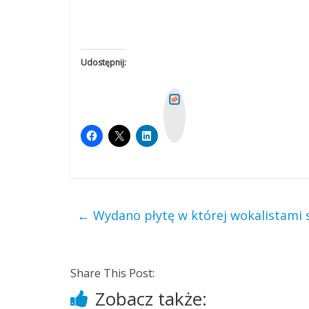
Udostępnij:
W
y
k
o
p
←
Wydano płytę w której wokalistami 
Share This Post:
Zobacz także: