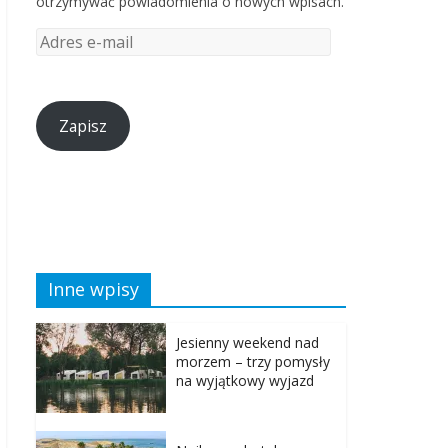
otrzymywać powiadomienia o nowych wpisach.
Zapisz
Inne wpisy
Jesienny weekend nad
morzem – trzy pomysły
na wyjątkowy wyjazd