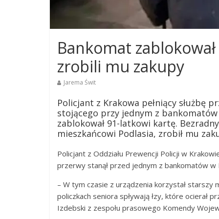
Bankomat zablokował ka
zrobili mu zakupy
Jarema Świt
Policjant z Krakowa pełniący służbę p
stojącego przy jednym z bankomatów 
zablokował 91-latkowi kartę. Bezradny
mieszkańcowi Podlasia, zrobił mu zak
Policjant z Oddziału Prewencji Policji w Krakowie
przerwy stanął przed jednym z bankomatów w B
– W tym czasie z urządzenia korzystał starszy
policzkach seniora spływają łzy, które ocierał
Izdebski z zespołu prasowego Komendy Wojewód