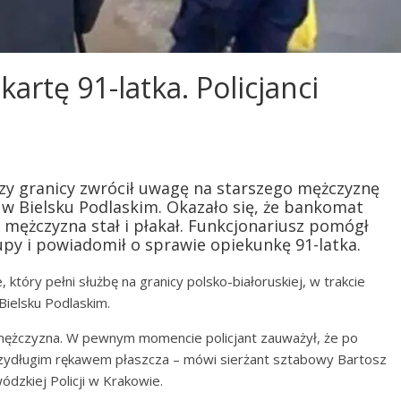
rtę 91-latka. Policjanci
rzy granicy zwrócił uwagę na starszego mężczyznę
w Bielsku Podlaskim. Okazało się, że bankomat
 mężczyzna stał i płakał. Funkcjonariusz pomógł
upy i powiadomił o sprawie opiekunkę 91-latka.
, który pełni służbę na granicy polsko-białoruskiej, w trakcie
ielsku Podlaskim.
 mężczyzna. W pewnym momencie policjant zauważył, że po
 przydługim rękawem płaszcza – mówi sierżant sztabowy Bartosz
zkiej Policji w Krakowie.