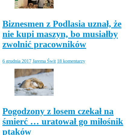
Biznesmen z Podlasia uznał, że
nie kupi maszyn, bo musiałby
zwolnić pracowników
6 grudnia 2017
Jarema Świt
18 komentarzy
Pogodzony z losem czekał na
śmierć … uratował go miłośnik
ptaków