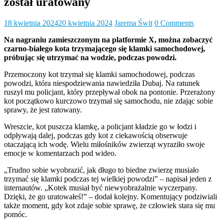
został uratowany
18 kwietnia 2024
20 kwietnia 2024
Jarema Świt
0 Comments
Na nagraniu zamieszczonym na platformie X, można zobaczyć
czarno-białego kota trzymającego się klamki samochodowej,
próbując się utrzymać na wodzie, podczas powodzi.
Przemoczony kot trzymał się klamki samochodowej, podczas
powodzi, która niespodziewania nawiedziła Dubaj. Na ratunek
ruszył mu policjant, który przepływał obok na pontonie. Przerażony
kot początkowo kurczowo trzymał się samochodu, nie zdając sobie
sprawy, że jest ratowany.
Wreszcie, kot puszcza klamkę, a policjant kładzie go w łodzi i
odpływają dalej, podczas gdy kot z ciekawością obserwuje
otaczającą ich wodę. Wielu miłośników zwierząt wyraziło swoje
emocje w komentarzach pod wideo.
„Trudno sobie wyobrazić, jak długo to biedne zwierzę musiało
trzymać się klamki podczas tej wielkiej powodzi” – napisał jeden z
internautów. „Kotek musiał być niewyobrażalnie wyczerpany.
Dzięki, że go uratowałeś!” – dodał kolejny. Komentujący podziwiali
także moment, gdy kot zdaje sobie sprawę, że człowiek stara się mu
pomóc.