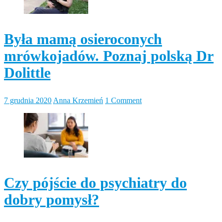
Była mamą osieroconych
mrówkojadów. Poznaj polską Dr
Dolittle
7 grudnia 2020
Anna Krzemień
1 Comment
Czy pójście do psychiatry do
dobry pomysł?