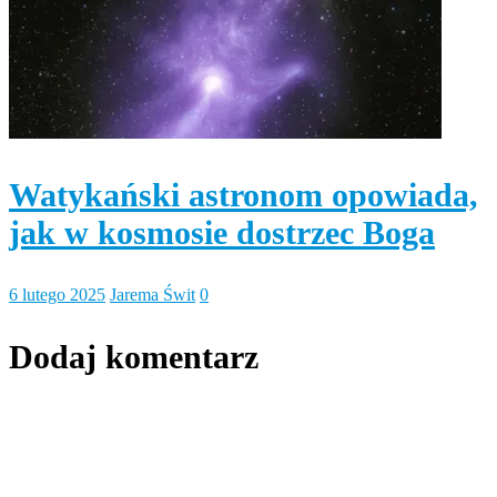
Watykański astronom opowiada,
jak w kosmosie dostrzec Boga
6 lutego 2025
Jarema Świt
0
Dodaj komentarz