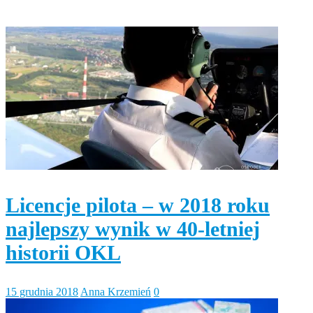
Licencje pilota – w 2018 roku
najlepszy wynik w 40-letniej
historii OKL
15 grudnia 2018
Anna Krzemień
0