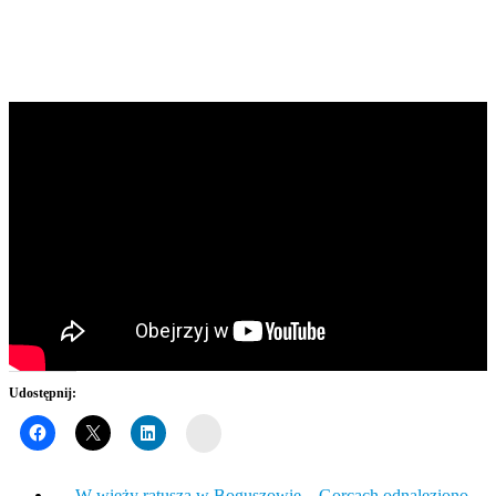
Udostępnij:
Wykop
←
W wieży ratusza w Boguszowie – Gorcach odnaleziono