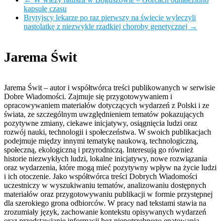
kapsułę czasu
Brytyjscy lekarze po raz pierwszy na świecie wyleczyli
nastolatkę z niezwykle rzadkiej choroby genetycznej
→
Jarema Świt
Jarema Świt – autor i współtwórca treści publikowanych w serwisie
Dobre Wiadomości. Zajmuje się przygotowywaniem i
opracowywaniem materiałów dotyczących wydarzeń z Polski i ze
świata, ze szczególnym uwzględnieniem tematów pokazujących
pozytywne zmiany, ciekawe inicjatywy, osiągnięcia ludzi oraz
rozwój nauki, technologii i społeczeństwa. W swoich publikacjach
podejmuje między innymi tematykę naukową, technologiczną,
społeczną, ekologiczną i przyrodniczą. Interesują go również
historie niezwykłych ludzi, lokalne inicjatywy, nowe rozwiązania
oraz wydarzenia, które mogą mieć pozytywny wpływ na życie ludzi
i ich otoczenie. Jako współtwórca treści Dobrych Wiadomości
uczestniczy w wyszukiwaniu tematów, analizowaniu dostępnych
materiałów oraz przygotowywaniu publikacji w formie przystępnej
dla szerokiego grona odbiorców. W pracy nad tekstami stawia na
zrozumiały język, zachowanie kontekstu opisywanych wydarzeń
oraz przedstawianie informacji bez niepotrzebnego epatowania