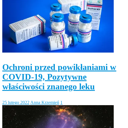
Ochroni przed powikłaniami w
COVID-19, Pozytywne
właściwości znanego leku
25 lutego 2022
Anna Krzemień
1