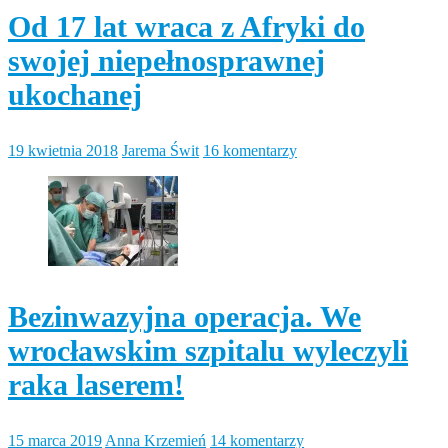
Od 17 lat wraca z Afryki do
swojej niepełnosprawnej
ukochanej
19 kwietnia 2018
Jarema Świt
16 komentarzy
Bezinwazyjna operacja. We
wrocławskim szpitalu wyleczyli
raka laserem!
15 marca 2019
Anna Krzemień
14 komentarzy