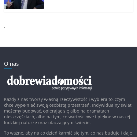
.
O nas
Każdy z nas tworzy własną rzeczywistość i wybiera to, czym
chce wypełniać swoją osobistą przestrzeń. Indywidualny świat
możemy budować, opierając się albo na dramatach i
nieszczęściach, albo na tym, co wartościowe i piękne w naszej
ludzkiej naturze oraz otaczającym świecie.
To ważne, aby na co dzień karmić się tym, co nas buduje i daje