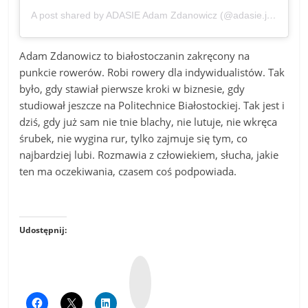
A post shared by ADASIE Adam Zdanowicz (@adasie.jpg)
Adam Zdanowicz to białostoczanin zakręcony na
punkcie rowerów. Robi rowery dla indywidualistów. Tak
było, gdy stawiał pierwsze kroki w biznesie, gdy
studiował jeszcze na Politechnice Białostockiej. Tak jest i
dziś, gdy już sam nie tnie blachy, nie lutuje, nie wkręca
śrubek, nie wygina rur, tylko zajmuje się tym, co
najbardziej lubi. Rozmawia z człowiekiem, słucha, jakie
ten ma oczekiwania, czasem coś podpowiada.
Udostępnij:
W
y
k
o
p