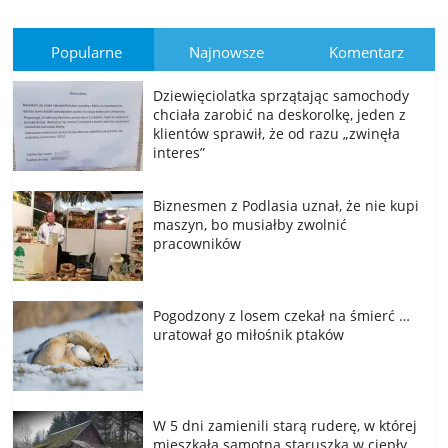
Popularne
Najnowsze
Komentarz
Dziewięciolatka sprzątając samochody
chciała zarobić na deskorolkę, jeden z
klientów sprawił, że od razu „zwinęła
interes”
Biznesmen z Podlasia uznał, że nie kupi
maszyn, bo musiałby zwolnić
pracowników
Pogodzony z losem czekał na śmierć …
uratował go miłośnik ptaków
W 5 dni zamienili starą ruderę, w której
mieszkała samotna staruszka w ciepły,