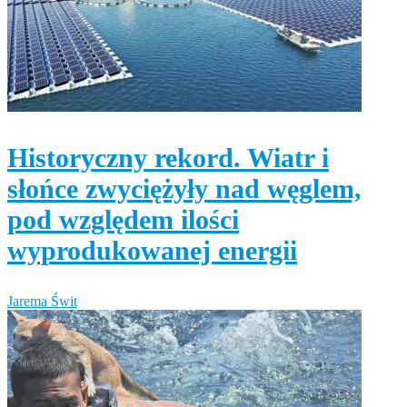
Historyczny rekord. Wiatr i
słońce zwyciężyły nad węglem,
pod względem ilości
wyprodukowanej energii
Jarema Świt