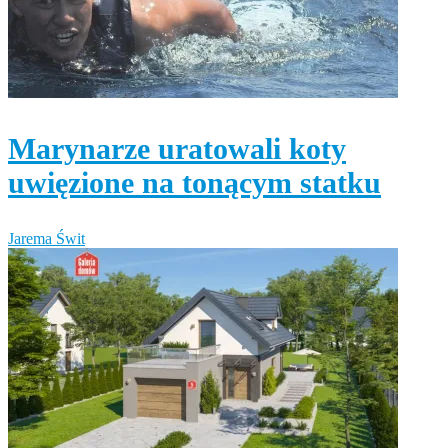
Marynarze uratowali koty
uwięzione na tonącym statku
Jarema Świt