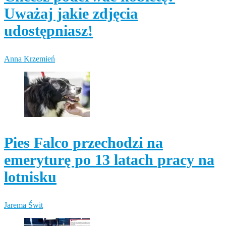
Uważaj jakie zdjęcia
udostępniasz!
Anna Krzemień
Pies Falco przechodzi na
emeryturę po 13 latach pracy na
lotnisku
Jarema Świt