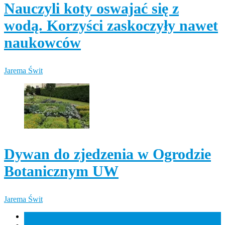
Nauczyli koty oswajać się z
wodą. Korzyści zaskoczyły nawet
naukowców
Jarema Świt
Dywan do zjedzenia w Ogrodzie
Botanicznym UW
Jarema Świt
Popularne