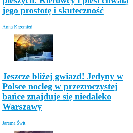
pieszych. Kierowcy i piesi chwalą
jego prostotę i skuteczność
Anna Krzemień
Jeszcze bliżej gwiazd! Jedyny w
Polsce nocleg w przezroczystej
bańce znajduje się niedaleko
Warszawy
Jarema Świt