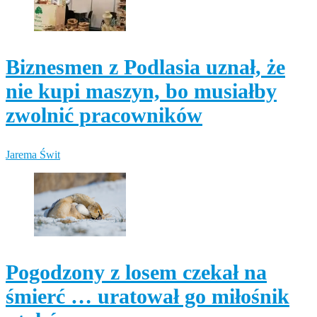
Biznesmen z Podlasia uznał, że
nie kupi maszyn, bo musiałby
zwolnić pracowników
Jarema Świt
Pogodzony z losem czekał na
śmierć … uratował go miłośnik