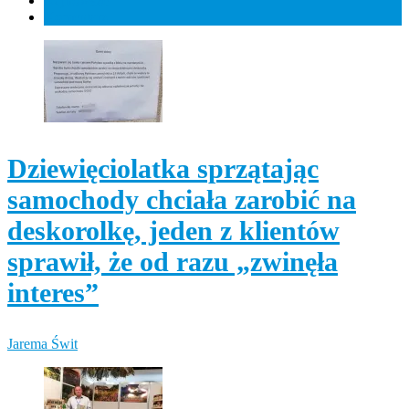
Najnowsze
Komentarz
Dziewięciolatka sprzątając
samochody chciała zarobić na
deskorolkę, jeden z klientów
sprawił, że od razu „zwinęła
interes”
Jarema Świt