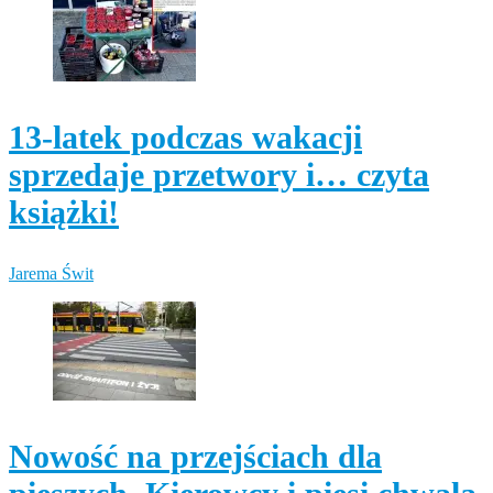
13-latek podczas wakacji
sprzedaje przetwory i… czyta
książki!
Jarema Świt
Nowość na przejściach dla