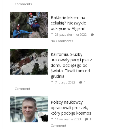
Comments
Bakterie lekiem na
celiakię? Niezwykłe
odkrycie w Algierii!
28 października 2022
No Comments
Kalifornia. Służby
uratowały parę i psa z
domu odciętego od
świata. Tkwili tam od
grudnia
7 lutego 2022
1
Comment
Polscy naukowcy
opracowali proszek,
który podbije kosmos
11 września 2023
1
Comment