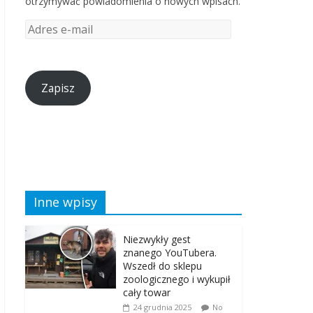
otrzymywać powiadomienia o nowych wpisach.
Zapisz
Inne wpisy
Niezwykły gest
znanego YouTubera.
Wszedł do sklepu
zoologicznego i wykupił
cały towar
24 grudnia 2025
No