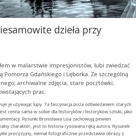
niesamowite dzieła przy
łem w malarstwie impresjonistów, lubi zwiedzać
orią Pomorza Gdańskiego i Lęborka. Ze szczególną
nego; archiwalne zdjęcia, stare pocztówki,
owstających prac.
je je używając lupy. Ta fascynacja poza odświeżaniem starych
est cenna sama w sobie dla historyków i historyków sztuki, jako
umentacji. Rysunki Bronisława Lisa zachowują pewien
alny charakter, jest to historia rysowana ręką autora. Rysunek
ykle precyzyjny, niemal fotograficznie przedstawia obrazy z