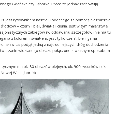
nnego Gdańska czy Lęborka. Prace te jednak zachowują
Lis jest rysownikiem nastroju oddanego za pomocą niezmiernie
rodków – czerni i bieli, światła i cienia. Jest w tym malarstwie
esjonistycznych zabiegów (w oddawaniu szczegółów) nie ma tu
gania z kolorem i światłem, jest tylko czerń, biel i gama
Bronisław Lis podjął jedną z najtrudniejszych dróg dochodzenia
odtwarzanie widzianego obrazu połączone z własnym sposobem
ystycznym ma ok. 80 obrazów olejnych, ok. 900 rysunków i ok.
 Nowej Wsi Lęborskiej.