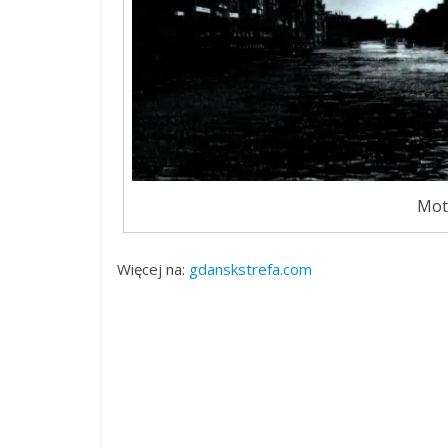
Motł
Więcej na:
gdanskstrefa.com