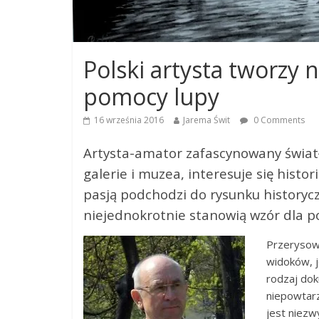
Polski artysta tworzy 
pomocy lupy
16 września 2016
Jarema Świt
0 Comments
Artysta-amator zafascynowany świat
galerie i muzea, interesuje się hist
pasją podchodzi do rysunku historycz
niejednokrotnie stanowią wzór dla p
Przerysowu
widoków, j
rodzaj dok
niepowtarz
jest niezw