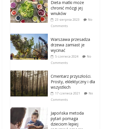
Dieta matki może
chronić mózgi jej
wnuków
23 sierpnia 2023
No
Comments
Warszawa przesadza
drzewa zamiast je
wycinać
5 czerwca 2024
No
Comments
Cmentarz przyszłości.
Prosty, eklektyczny i dla
wszystkich
17 czerwca 2021
No
Comments
Japońska metoda
pytań pomaga
dzieciom lepiej