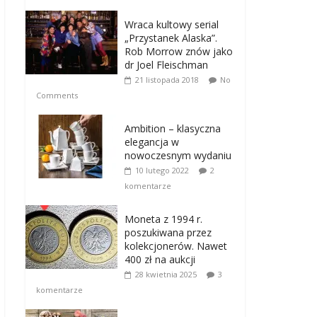
Wraca kultowy serial
„Przystanek Alaska”.
Rob Morrow znów jako
dr Joel Fleischman
21 listopada 2018
No
Comments
Ambition – klasyczna
elegancja w
nowoczesnym wydaniu
10 lutego 2022
2
komentarze
Moneta z 1994 r.
poszukiwana przez
kolekcjonerów. Nawet
400 zł na aukcji
28 kwietnia 2025
3
komentarze