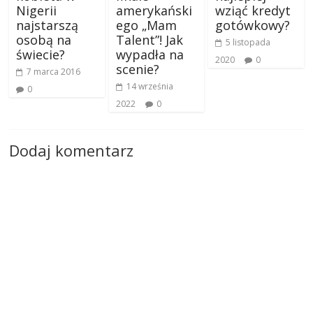
Nigerii
amerykański
wziąć kredyt
najstarszą
ego „Mam
gotówkowy?
osobą na
Talent”! Jak
5 listopada
świecie?
wypadła na
2020
0
scenie?
7 marca 2016
14 września
0
2022
0
Dodaj komentarz