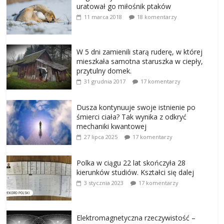
uratował go miłośnik ptaków
11 marca 2018
18 komentarzy
W 5 dni zamienili starą ruderę, w której
mieszkała samotna staruszka w ciepły,
przytulny domek.
31 grudnia 2017
17 komentarzy
Dusza kontynuuje swoje istnienie po
śmierci ciała? Tak wynika z odkryć
mechaniki kwantowej
27 lipca 2025
17 komentarzy
Polka w ciągu 22 lat skończyła 28
kierunków studiów. Kształci się dalej
3 stycznia 2023
17 komentarzy
Elektromagnetyczna rzeczywistość –