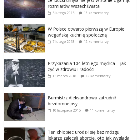
że ludzki umysł nie jest w stanie ogarnąć
rozmiarów Wszechświata
5 lutego 2015
13 komentarzy
W Polsce otwarto pierwszą w Europie
wegańską kuchnię społeczną
7 lutego 2018
12 komentarzy
Przykazania 104-letniego mędrca – jak
żyć w zdrowiu i radości
16 marca 2018
12 komentarzy
Burmistrz Aleksandrowa zatrudnił
bezdomne psy
10 listopada 2015
11 komentarzy
Ten chłopiec urodził się bez mózgu,
lekarze zalecali aborcję, oto jak wygląda