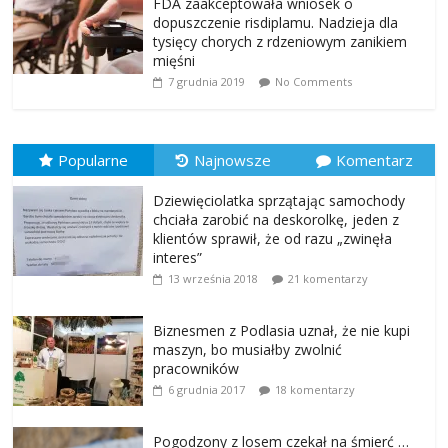
FDA zaakceptowała wniosek o
dopuszczenie risdiplamu. Nadzieja dla
tysięcy chorych z rdzeniowym zanikiem
mięśni
7 grudnia 2019
No Comments
Popularne
Najnowsze
Komentarz
Dziewięciolatka sprzątając samochody
chciała zarobić na deskorolkę, jeden z
klientów sprawił, że od razu „zwinęła
interes”
13 września 2018
21 komentarzy
Biznesmen z Podlasia uznał, że nie kupi
maszyn, bo musiałby zwolnić
pracowników
6 grudnia 2017
18 komentarzy
Pogodzony z losem czekał na śmierć …