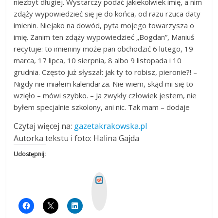
niezbyt długiej. Wystarczy podać jakiekolwiek imię, a nim
zdąży wypowiedzieć się je do końca, od razu rzuca daty
imienin. Niejako na dowód, pyta mojego towarzysza o
imię. Zanim ten zdąży wypowiedzieć „Bogdan”, Maniuś
recytuje: to imieniny może pan obchodzić 6 lutego, 19
marca, 17 lipca, 10 sierpnia, 8 albo 9 listopada i 10
grudnia. Często już słyszał: jak ty to robisz, pieronie?! –
Nigdy nie miałem kalendarza. Nie wiem, skąd mi się to
wzięło – mówi szybko. – Ja zwykły człowiek jestem, nie
byłem specjalnie szkolony, ani nic. Tak mam – dodaje
Czytaj więcej na:
gazetakrakowska.pl
Autorka tekstu i foto: Halina Gajda
Udostępnij:
W
y
k
o
p