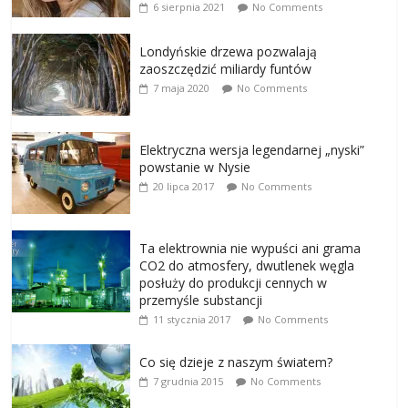
6 sierpnia 2021
No Comments
Londyńskie drzewa pozwalają
zaoszczędzić miliardy funtów
7 maja 2020
No Comments
Elektryczna wersja legendarnej „nyski”
powstanie w Nysie
20 lipca 2017
No Comments
Ta elektrownia nie wypuści ani grama
CO2 do atmosfery, dwutlenek węgla
posłuży do produkcji cennych w
przemyśle substancji
11 stycznia 2017
No Comments
Co się dzieje z naszym światem?
7 grudnia 2015
No Comments