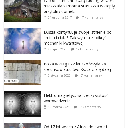
W 5 dni zamienili starą ruderę, w której
mieszkała samotna staruszka w ciepły,
przytulny domek.
31 grudnia 2017
17 komentarzy
Dusza kontynuuje swoje istnienie po
śmierci ciała? Tak wynika z odkryć
mechaniki kwantowej
27 lipca 2025
17 komentarzy
Polka w ciągu 22 lat skończyła 28
kierunków studiów. Kształci się dalej
3 stycznia 2023
17 komentarzy
Elektromagnetyczna rzeczywistość –
wprowadzenie
19 marca 2021
17 komentarzy
Od 17 lat wraca z Afryki do swojej