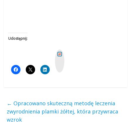
Udostępnij:
W
y
k
o
p
←
Opracowano skuteczną metodę leczenia
zwyrodnienia plamki żółtej, która przywraca
wzrok