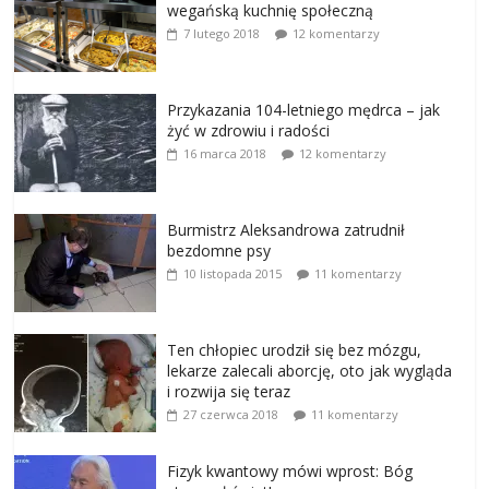
wegańską kuchnię społeczną
7 lutego 2018
12 komentarzy
Przykazania 104-letniego mędrca – jak
żyć w zdrowiu i radości
16 marca 2018
12 komentarzy
Burmistrz Aleksandrowa zatrudnił
bezdomne psy
10 listopada 2015
11 komentarzy
Ten chłopiec urodził się bez mózgu,
lekarze zalecali aborcję, oto jak wygląda
i rozwija się teraz
27 czerwca 2018
11 komentarzy
Fizyk kwantowy mówi wprost: Bóg