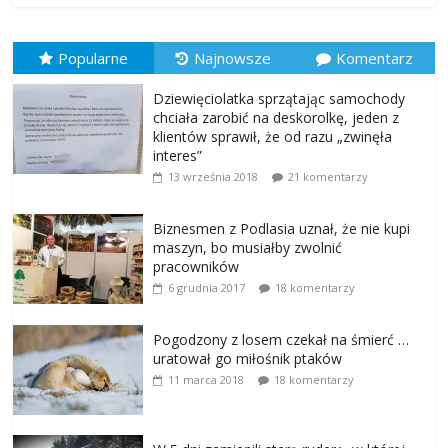
Popularne
Najnowsze
Komentarz
Dziewięciolatka sprzątając samochody
chciała zarobić na deskorolkę, jeden z
klientów sprawił, że od razu „zwinęła
interes”
13 września 2018
21 komentarzy
Biznesmen z Podlasia uznał, że nie kupi
maszyn, bo musiałby zwolnić
pracowników
6 grudnia 2017
18 komentarzy
Pogodzony z losem czekał na śmierć …
uratował go miłośnik ptaków
11 marca 2018
18 komentarzy