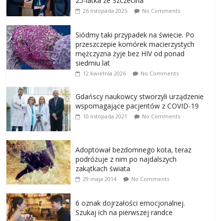
25-latka ze Szczecina
26 listopada 2025
No Comments
Siódmy taki przypadek na świecie. Po
przeszczepie komórek macierzystych
mężczyzna żyje bez HIV od ponad
siedmiu lat
12 kwietnia 2026
No Comments
Gdańscy naukowcy stworzyli urządzenie
wspomagające pacjentów z COVID-19
10 listopada 2021
No Comments
Adoptował bezdomnego kota, teraz
podróżuje z nim po najdalszych
zakątkach świata
29 maja 2014
No Comments
6 oznak dojrzałości emocjonalnej.
Szukaj ich na pierwszej randce