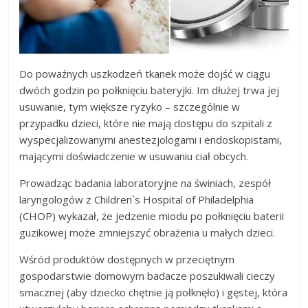
Do poważnych uszkodzeń tkanek może dojść w ciągu
dwóch godzin po połknięciu bateryjki. Im dłużej trwa jej
usuwanie, tym większe ryzyko – szczególnie w
przypadku dzieci, które nie mają dostępu do szpitali z
wyspecjalizowanymi anestezjologami i endoskopistami,
mającymi doświadczenie w usuwaniu ciał obcych.
Prowadząc badania laboratoryjne na świniach, zespół
laryngologów z Children`s Hospital of Philadelphia
(CHOP) wykazał, że jedzenie miodu po połknięciu baterii
guzikowej może zmniejszyć obrażenia u małych dzieci.
Wśród produktów dostępnych w przeciętnym
gospodarstwie domowym badacze poszukiwali cieczy
smacznej (aby dziecko chętnie ją połknęło) i gęstej, która