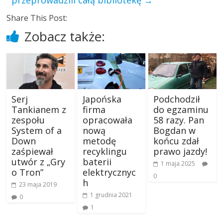
przeprowadzili całą bibliotekę
→
Share This Post:
Zobacz także:
Serj
Japońska
Podchodził
Tankianem z
firma
do egzaminu
zespołu
opracowała
58 razy. Pan
System of a
nową
Bogdan w
Down
metodę
końcu zdał
zaśpiewał
recyklingu
prawo jazdy!
utwór z „Gry
baterii
1 maja 2025
o Tron”
elektrycznyc
0
h
23 maja 2019
1 grudnia 2021
0
1