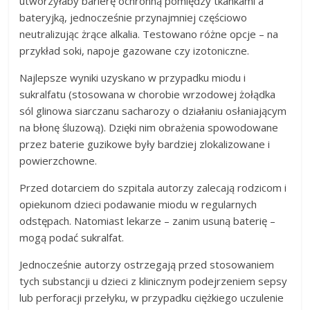
utworzyłaby barierę ochronną pomiędzy tkankami a
bateryjką, jednocześnie przynajmniej częściowo
neutralizując żrące alkalia. Testowano różne opcje – na
przykład soki, napoje gazowane czy izotoniczne.
Najlepsze wyniki uzyskano w przypadku miodu i
sukralfatu (stosowana w chorobie wrzodowej żołądka
sól glinowa siarczanu sacharozy o działaniu osłaniającym
na błonę śluzową). Dzięki nim obrażenia spowodowane
przez baterie guzikowe były bardziej zlokalizowane i
powierzchowne.
Przed dotarciem do szpitala autorzy zalecają rodzicom i
opiekunom dzieci podawanie miodu w regularnych
odstępach. Natomiast lekarze – zanim usuną baterię –
mogą podać sukralfat.
Jednocześnie autorzy ostrzegają przed stosowaniem
tych substancji u dzieci z klinicznym podejrzeniem sepsy
lub perforacji przełyku, w przypadku ciężkiego uczulenie