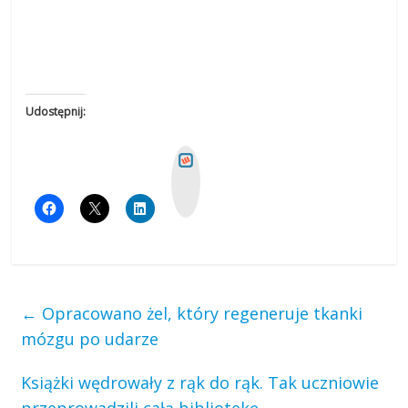
Udostępnij:
W
y
k
o
p
←
Opracowano żel, który regeneruje tkanki
mózgu po udarze
Książki wędrowały z rąk do rąk. Tak uczniowie