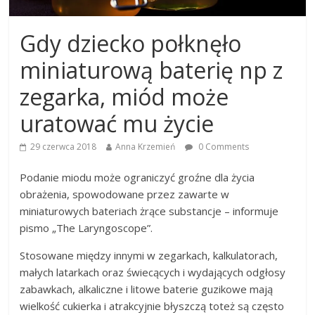
Gdy dziecko połknęło
miniaturową baterię np z
zegarka, miód może
uratować mu życie
29 czerwca 2018
Anna Krzemień
0 Comments
Podanie miodu może ograniczyć groźne dla życia
obrażenia, spowodowane przez zawarte w
miniaturowych bateriach żrące substancje – informuje
pismo „The Laryngoscope”.
Stosowane między innymi w zegarkach, kalkulatorach,
małych latarkach oraz świecących i wydających odgłosy
zabawkach, alkaliczne i litowe baterie guzikowe mają
wielkość cukierka i atrakcyjnie błyszczą toteż są często