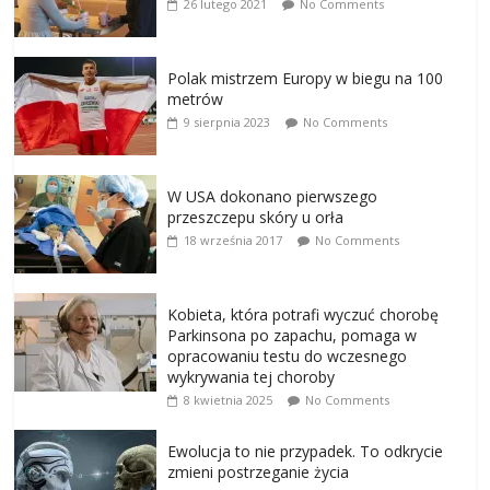
26 lutego 2021
No Comments
Polak mistrzem Europy w biegu na 100
metrów
9 sierpnia 2023
No Comments
W USA dokonano pierwszego
przeszczepu skóry u orła
18 września 2017
No Comments
Kobieta, która potrafi wyczuć chorobę
Parkinsona po zapachu, pomaga w
opracowaniu testu do wczesnego
wykrywania tej choroby
8 kwietnia 2025
No Comments
Ewolucja to nie przypadek. To odkrycie
zmieni postrzeganie życia