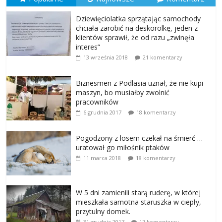
Dziewięciolatka sprzątając samochody
chciała zarobić na deskorolkę, jeden z
klientów sprawił, że od razu „zwinęła
interes”
13 września 2018
21 komentarzy
Biznesmen z Podlasia uznał, że nie kupi
maszyn, bo musiałby zwolnić
pracowników
6 grudnia 2017
18 komentarzy
Pogodzony z losem czekał na śmierć …
uratował go miłośnik ptaków
11 marca 2018
18 komentarzy
W 5 dni zamienili starą ruderę, w której
mieszkała samotna staruszka w ciepły,
przytulny domek.
31 grudnia 2017
17 komentarzy