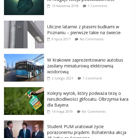
13 kwietnia 2018
1 Comment
Uliczne latarnie z ptasimi budkami w
Poznaniu – pierwsze takie na świecie
9 lipca 2017
No Comments
W Krakowie zaprezentowano autobus
zasilany miniaturową elektrownią
wodorową
2 lutego 2021
1 Comment
Kolejny wyrok, który podważa tezę o
nieszkodliwości glifosatu. Olbrzymia kara
dla Bayera
14 maja 2019
No Comments
Student PUM uratował życie
porażonemu prądem. Bohaterska akcja