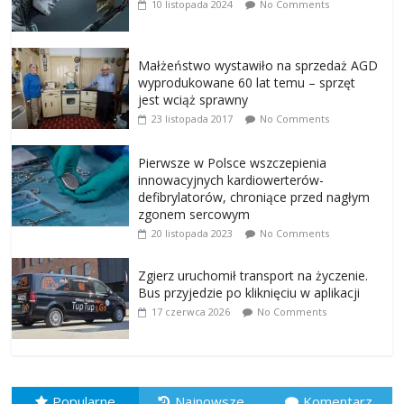
10 listopada 2024
No Comments
Małżeństwo wystawiło na sprzedaż AGD
wyprodukowane 60 lat temu – sprzęt
jest wciąż sprawny
23 listopada 2017
No Comments
Pierwsze w Polsce wszczepienia
innowacyjnych kardiowerterów-
defibrylatorów, chroniące przed nagłym
zgonem sercowym
20 listopada 2023
No Comments
Zgierz uruchomił transport na życzenie.
Bus przyjedzie po kliknięciu w aplikacji
17 czerwca 2026
No Comments
Popularne
Najnowsze
Komentarz