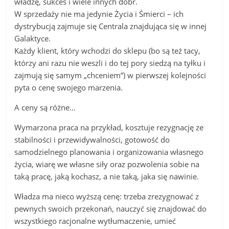
władzę, sukces i wiele innych dóbr.
W sprzedaży nie ma jedynie Życia i Śmierci – ich
dystrybucją zajmuje się Centrala znajdująca się w innej
Galaktyce.
Każdy klient, który wchodzi do sklepu (bo są też tacy,
którzy ani razu nie weszli i do tej pory siedzą na tyłku i
zajmują się samym „chceniem”) w pierwszej kolejności
pyta o cenę swojego marzenia.
A ceny są różne…
Wymarzona praca na przykład, kosztuje rezygnację ze
stabilności i przewidywalności, gotowość do
samodzielnego planowania i organizowania własnego
życia, wiarę we własne siły oraz pozwolenia sobie na
taką pracę, jaką kochasz, a nie taką, jaka się nawinie.
Władza ma nieco wyższą cenę: trzeba zrezygnować z
pewnych swoich przekonań, nauczyć się znajdować do
wszystkiego racjonalne wytłumaczenie, umieć