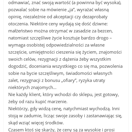
odmawiać, znać swoją wartość (a powinna być wysoka),
pozwalać sobie na mówienie „ja”, wyrażać własną
opinię, niezależnie od akceptacji czy dezaprobaty
otoczenia. Niektóre ceny wydają się dość dziwne:
małżeństwo można otrzymać w zasadzie za bezcen,
natomiast szczęśliwe życie kosztuje bardzo drogo –
wymaga osobistej odpowiedzialności za własne
szczęście, umiejętności cieszenia się życiem, znajomości
swoich celów, rezygnacji z dążenia żeby wszystkim
dogodzić, doceniania wszystkiego co się ma, pozwolenia
sobie na bycie szczęśliwym, świadomości własnych
zalet, rezygnacji z bonusu „ofiary”, ryzyka utraty
niektórych znajomych…
Nie każdy klient, który wchodzi do sklepu, jest gotowy,
żeby od razu kupić marzenie.
Niektórzy, gdy widzą cenę, natychmiast wychodzą. Inni
stoją w zadumie, licząc swoje zasoby i zastanawiając się,
skąd wziąć więcej środków.
Czasem ktoś się skarży, że ceny są za wysokie i prosi