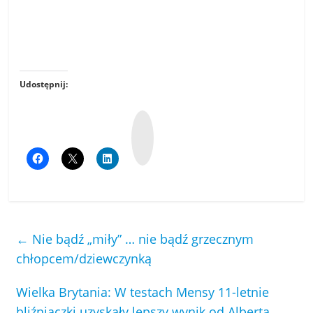
Udostępnij:
W
y
k
o
p
←
Nie bądź „miły” … nie bądź grzecznym
chłopcem/dziewczynką
Wielka Brytania: W testach Mensy 11-letnie
bliźniaczki uzyskały lepszy wynik od Alberta