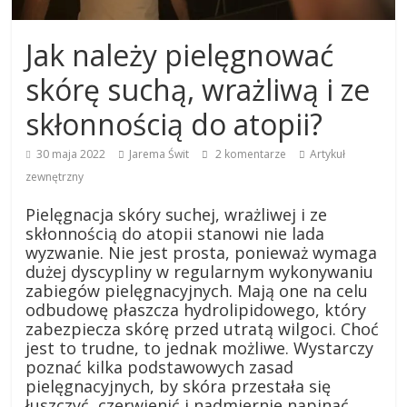
Jak należy pielęgnować
skórę suchą, wrażliwą i ze
skłonnością do atopii?
30 maja 2022
Jarema Świt
2 komentarze
Artykuł
zewnętrzny
Pielęgnacja skóry suchej, wrażliwej i ze
skłonnością do atopii stanowi nie lada
wyzwanie. Nie jest prosta, ponieważ wymaga
dużej dyscypliny w regularnym wykonywaniu
zabiegów pielęgnacyjnych. Mają one na celu
odbudowę płaszcza hydrolipidowego, który
zabezpiecza skórę przed utratą wilgoci. Choć
jest to trudne, to jednak możliwe. Wystarczy
poznać kilka podstawowych zasad
pielęgnacyjnych, by skóra przestała się
łuszczyć, czerwienić i nadmiernie napinać.