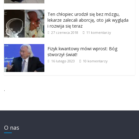
Ten chłopiec urodził się bez mózgu,
lekarze zalecali aborcję, oto jak wygląda
i rozwija się teraz
27 czerwca 2018
11 komentarzy
Fizyk kwantowy mówi wprost: Bóg
stworzył świat!
16 lutego 2023
10 komentarzy
.
O nas