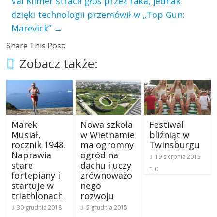
Val Kilmer stracił głos przez raka, jednak
dzięki technologii przemówił w „Top Gun:
Marevick”
→
Share This Post:
Zobacz także:
Marek
Nowa szkoła
Festiwal
Musiał,
w Wietnamie
bliźniąt w
rocznik 1948.
ma ogromny
Twinsburgu
Naprawia
ogród na
19 sierpnia 2015
stare
dachu i uczy
0
fortepiany i
zrównoważo
startuje w
nego
triathlonach
rozwoju
30 grudnia 2018
5 grudnia 2015