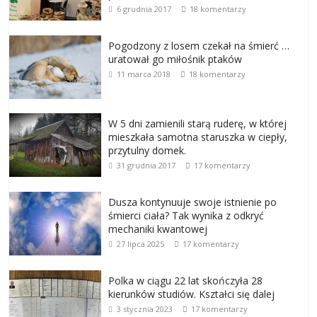
6 grudnia 2017
18 komentarzy
Pogodzony z losem czekał na śmierć …
uratował go miłośnik ptaków
11 marca 2018
18 komentarzy
W 5 dni zamienili starą ruderę, w której
mieszkała samotna staruszka w ciepły,
przytulny domek.
31 grudnia 2017
17 komentarzy
Dusza kontynuuje swoje istnienie po
śmierci ciała? Tak wynika z odkryć
mechaniki kwantowej
27 lipca 2025
17 komentarzy
Polka w ciągu 22 lat skończyła 28
kierunków studiów. Kształci się dalej
3 stycznia 2023
17 komentarzy