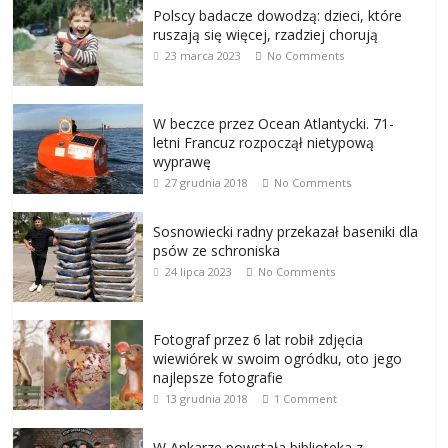
Polscy badacze dowodzą: dzieci, które
ruszają się więcej, rzadziej chorują
23 marca 2023
No Comments
W beczce przez Ocean Atlantycki. 71-
letni Francuz rozpoczął nietypową
wyprawę
27 grudnia 2018
No Comments
Sosnowiecki radny przekazał baseniki dla
psów ze schroniska
24 lipca 2023
No Comments
Fotograf przez 6 lat robił zdjęcia
wiewiórek w swoim ogródku, oto jego
najlepsze fotografie
13 grudnia 2018
1 Comment
W Ankarze powstała biblioteka z