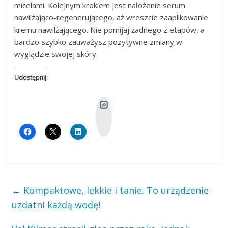
micelami. Kolejnym krokiem jest nałożenie serum
nawilżająco-regenerującego, aż wreszcie zaaplikowanie
kremu nawilżającego. Nie pomijaj żadnego z etapów, a
bardzo szybko zauważysz pozytywne zmiany w
wyglądzie swojej skóry.
Udostępnij:
W
y
k
o
p
←
Kompaktowe, lekkie i tanie. To urządzenie
uzdatni każdą wodę!