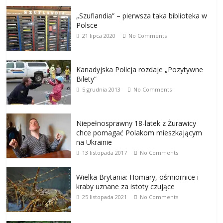
„Szuflandia” – pierwsza taka biblioteka w
Polsce
21 lipca 2020
No Comments
Kanadyjska Policja rozdaje „Pozytywne
Bilety”
5 grudnia 2013
No Comments
Niepełnosprawny 18-latek z Żurawicy
chce pomagać Polakom mieszkającym
na Ukrainie
13 listopada 2017
No Comments
Wielka Brytania: Homary, ośmiornice i
kraby uznane za istoty czujące
25 listopada 2021
No Comments