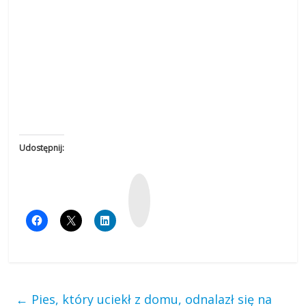
Udostępnij:
W
y
k
o
p
←
Pies, który uciekł z domu, odnalazł się na