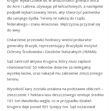
Kruger wykarczował las w amazońskich gminach Boca
do Acre i Labrea, używając pił łańcuchowych, a następnie
podpalił wykarczowany teren, aby stworzyć pastwiska
dla swojego bydła. Tereny te należą do rządu
federalnego i stanu Amazonas. Mężczyzna przyznał się
do winy.
Oskarżenie przeciwko hodowcy wniósł prokurator
generalny Brazylii, reprezentujący Brazylijski Instytut
Ochrony Środowiska i Zasobów Naturalnych (IBAMA).
Sąd zamroził aktywa Krugera, który musi zapłacić
równowartość 50 milionów dolarów za nielegalną
wycinkę lasów, oraz nakazał mu zalesienie zniszczonego
terenu.
Wysokość kary została ustalona na podstawie obliczeń –
zniszczenie 1 hektara lasu deszczowego emituje średnio
161 ton dwutlenku węgla, co w przypadku działań
Krugera daje ponad 901 tysięcy ton. Sąd oszacował