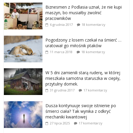
Biznesmen z Podlasia uznał, że nie kupi
maszyn, bo musiałby zwolnić
pracowników
6 grudnia 2017
18 komentarzy
Pogodzony z losem czekał na śmierć …
uratował go miłośnik ptaków
11 marca 2018
18 komentarzy
W 5 dni zamienili starą ruderę, w której
mieszkała samotna staruszka w ciepły,
przytulny domek.
31 grudnia 2017
17 komentarzy
Dusza kontynuuje swoje istnienie po
śmierci ciała? Tak wynika z odkryć
mechaniki kwantowej
27 lipca 2025
17 komentarzy