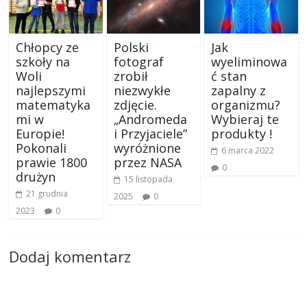
Chłopcy ze
Polski
Jak
szkoły na
fotograf
wyeliminowa
Woli
zrobił
ć stan
najlepszymi
niezwykłe
zapalny z
matematyka
zdjęcie.
organizmu?
mi w
„Andromeda
Wybieraj te
Europie!
i Przyjaciele”
produkty !
Pokonali
wyróżnione
6 marca 2022
prawie 1800
przez NASA
0
drużyn
15 listopada
21 grudnia
2025
0
2023
0
Dodaj komentarz