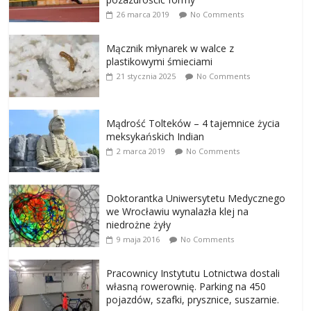
26 marca 2019
No Comments
Mącznik młynarek w walce z
plastikowymi śmieciami
21 stycznia 2025
No Comments
Mądrość Tolteków – 4 tajemnice życia
meksykańskich Indian
2 marca 2019
No Comments
Doktorantka Uniwersytetu Medycznego
we Wrocławiu wynalazła klej na
niedrożne żyły
9 maja 2016
No Comments
Pracownicy Instytutu Lotnictwa dostali
własną rowerownię. Parking na 450
pojazdów, szafki, prysznice, suszarnie.