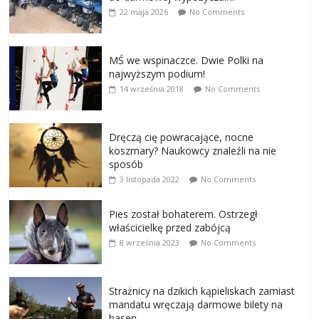
22 maja 2026
No Comments
MŚ we wspinaczce. Dwie Polki na
najwyższym podium!
14 września 2018
No Comments
Dręczą cię powracające, nocne
koszmary? Naukowcy znaleźli na nie
sposób
3 listopada 2022
No Comments
Pies został bohaterem. Ostrzegł
właścicielkę przed zabójcą
8 września 2023
No Comments
Strażnicy na dzikich kąpieliskach zamiast
mandatu wręczają darmowe bilety na
basen