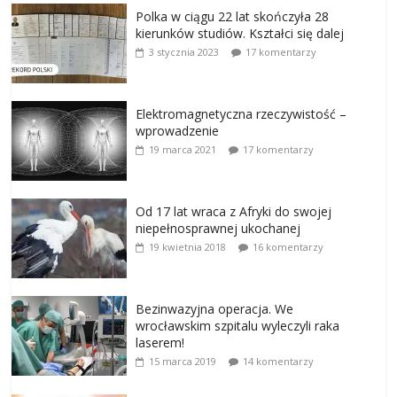
Polka w ciągu 22 lat skończyła 28
kierunków studiów. Kształci się dalej
3 stycznia 2023
17 komentarzy
Elektromagnetyczna rzeczywistość –
wprowadzenie
19 marca 2021
17 komentarzy
Od 17 lat wraca z Afryki do swojej
niepełnosprawnej ukochanej
19 kwietnia 2018
16 komentarzy
Bezinwazyjna operacja. We
wrocławskim szpitalu wyleczyli raka
laserem!
15 marca 2019
14 komentarzy