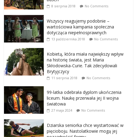
8 sierpnia 2018
No Comments
Wszyscy reagujemy podobnie –
wartościowa kampania społeczna
dotycząca niepełnosprawnych
13 października 2018
No Comments
Kobietą, która miała największy wpływ
na historię świata, jest Maria
Skłodowska-Curie. Tak zdecydowali
Brytyjczycy
11 sierpnia 2018
No Comments
99-latka odebrała dyplom ukończenia
liceum. Naukę przerwała jej II wojna
światowa
27 maja 2024
No Comments
Dziarska seniorka chce wystartować w
pięcioboju. Nastolatkowie mogą jej
pozazdrościć formy