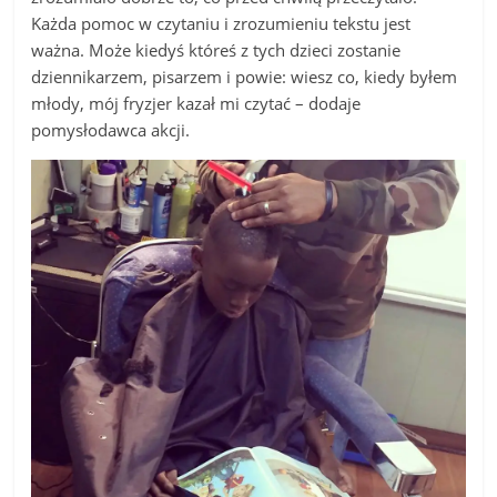
Każda pomoc w czytaniu i zrozumieniu tekstu jest
ważna. Może kiedyś któreś z tych dzieci zostanie
dziennikarzem, pisarzem i powie: wiesz co, kiedy byłem
młody, mój fryzjer kazał mi czytać – dodaje
pomysłodawca akcji.