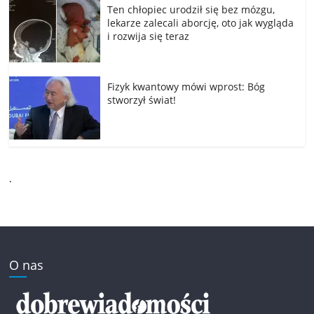
Ten chłopiec urodził się bez mózgu,
lekarze zalecali aborcję, oto jak wygląda
i rozwija się teraz
Fizyk kwantowy mówi wprost: Bóg
stworzył świat!
.
O nas