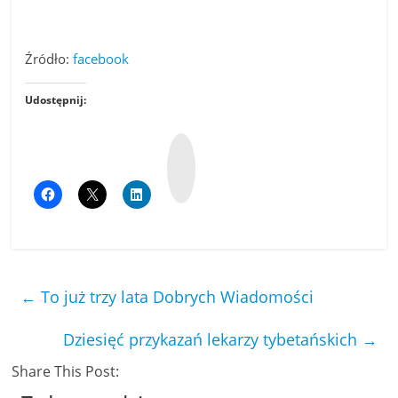
Źródło:
facebook
Udostępnij:
W
y
k
o
p
←
To już trzy lata Dobrych Wiadomości
Dziesięć przykazań lekarzy tybetańskich
→
Share This Post: