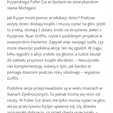
fryzjerskiego Fuller Cut w Ypsilanti (w amerykańskim
stanie Michigan).
Jak fryzjer może pomóc w edukacji dzieci? Podczas
wizyty dzieci dostają książki i muszą czytać na głos. Jeżeli
to zrobią, dostają 2 dolary zniżki na strzyżenie. Jeden z
fryzjerów, Ryan Griffin, czytał o podobnym projekcie w
nowojorskim Harlemie. Zapytał więc swojego szefa, czy
może stworzyć podobną akcję, ten się zgodził. W ciągu
kilku tygodni o akcji zrobiło się głośno, a ludzie zaczęli
do zakładu przynosić książki dla dzieci. – Nauczyciele
nas komplementują, mówią o tym, jak bardzo to
pomaga dzieciom podczas roku szkolnego – wyjaśnia
Griffin.
Podobne akcje przeprowadzane są w wielu miastach w
Stanach Zjednoczonych. Ta jednak trochę się różni od
reszty. W Fuller Cut dzieci nie tylko muszą czytać na głos,
ale po przeczytaniu fryzjer upewnia się, czy dziecko
zrozumiało dobrze to, co przed chwilą przeczytało. –