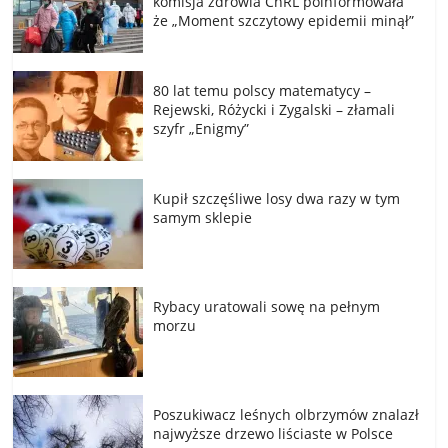
komisja zdrowia ChRL poinformowała
że „Moment szczytowy epidemii minął”
80 lat temu polscy matematycy –
Rejewski, Różycki i Zygalski – złamali
szyfr „Enigmy”
Kupił szczęśliwe losy dwa razy w tym
samym sklepie
Rybacy uratowali sowę na pełnym
morzu
Poszukiwacz leśnych olbrzymów znalazł
najwyższe drzewo liściaste w Polsce