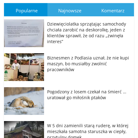
Popularne
Najnowsze
Komentarz
Dziewięciolatka sprzątając samochody
chciała zarobić na deskorolkę, jeden z
klientów sprawił, że od razu „zwinęła
interes”
Biznesmen z Podlasia uznał, że nie kupi
maszyn, bo musiałby zwolnić
pracowników
Pogodzony z losem czekał na śmierć …
uratował go miłośnik ptaków
W 5 dni zamienili starą ruderę, w której
mieszkała samotna staruszka w ciepły,
przytulny domek.