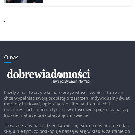
.
O nas
Każdy z nas tworzy własną rzeczywistość i wybiera to, czym
chce wypełniać swoją osobistą przestrzeń. Indywidualny świat
możemy budować, opierając się albo na dramatach i
nieszczęściach, albo na tym, co wartościowe i piękne w naszej
ludzkiej naturze oraz otaczającym świecie.
To ważne, aby na co dzień karmić się tym, co nas buduje i daje
siłę, a nie tym, co podkopuje naszą wiarę w siebie, zaufanie do