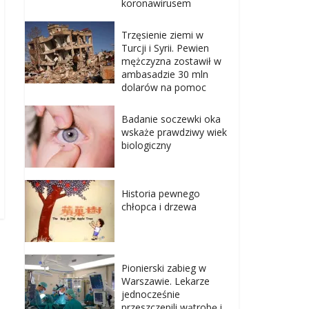
koronawirusem
Trzęsienie ziemi w
Turcji i Syrii. Pewien
mężczyzna zostawił w
ambasadzie 30 mln
dolarów na pomoc
Badanie soczewki oka
wskaże prawdziwy wiek
biologiczny
Historia pewnego
chłopca i drzewa
Pionierski zabieg w
Warszawie. Lekarze
jednocześnie
przeszczepili wątrobę i