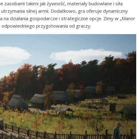
zasobami takimi jak żywność, materiały budowlane i siła
 utrzymania silnej armii. Dodatkowo, gra oferuje dynamiczny
 na działania gospodarcze i strategiczne opcje. Zimy w „Manor
ą odpowiedniego przygotowania od graczy.