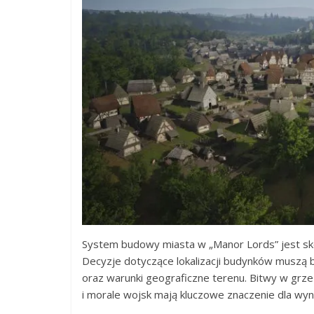
System budowy miasta w „Manor Lords” jest s
Decyzje dotyczące lokalizacji budynków musz
oraz warunki geograficzne terenu. Bitwy w grze
i morale wojsk mają kluczowe znaczenie dla wyni