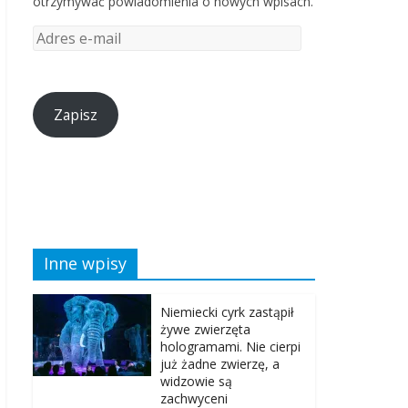
otrzymywać powiadomienia o nowych wpisach.
Zapisz
Inne wpisy
Niemiecki cyrk zastąpił
żywe zwierzęta
hologramami. Nie cierpi
już żadne zwierzę, a
widzowie są
zachwyceni