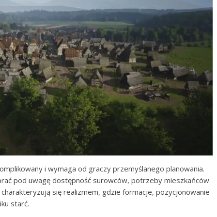
komplikowany i wymaga od graczy przemyślanego planowania.
ą brać pod uwagę dostępność surowców, potrzeby mieszkańców
 charakteryzują się realizmem, gdzie formacje, pozycjonowanie
ku starć.