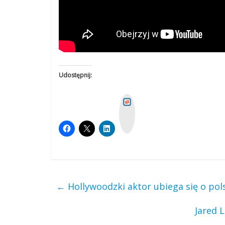
Udostępnij:
W
y
k
o
p
←
Hollywoodzki aktor ubiega się o po
Jared 