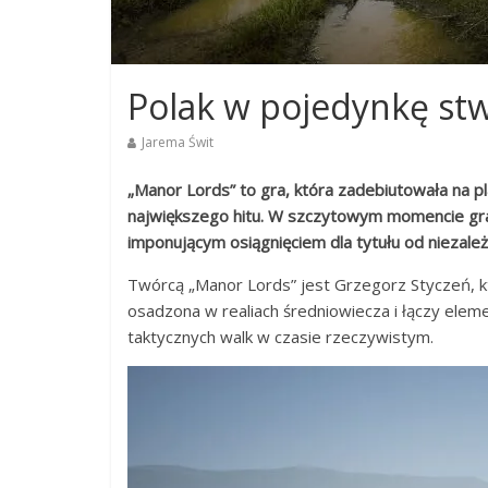
Polak w pojedynkę stw
Jarema Świt
„Manor Lords” to gra, która zadebiutowała na p
największego hitu. W szczytowym momencie gra p
imponującym osiągnięciem dla tytułu od niezal
Twórcą „Manor Lords” jest Grzegorz Styczeń, k
osadzona w realiach średniowiecza i łączy ele
taktycznych walk w czasie rzeczywistym.