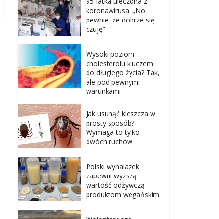
95-latka uleczona z
koronawirusa. „No
pewnie, że dobrze się
czuję”
Wysoki poziom
cholesterolu kluczem
do długiego życia? Tak,
ale pod pewnymi
warunkami
Jak usunąć kleszcza w
prosty sposób?
Wymaga to tylko
dwóch ruchów
Polski wynalazek
zapewni wyższą
wartość odżywczą
produktom wegańskim