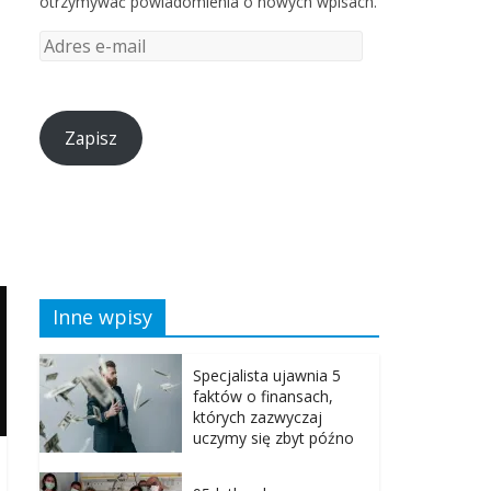
otrzymywać powiadomienia o nowych wpisach.
Zapisz
Inne wpisy
Specjalista ujawnia 5
faktów o finansach,
których zazwyczaj
uczymy się zbyt późno