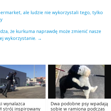
market, ale ludzie nie wykorzystali tego, tylko
py
dza, że kurkuma naprawdę może zmienić nasze
jej wykorzystanie.
→
ki wynalazca
Dwa podobne psy wpadają
ł strój inspirowany
sobie w ramiona podczas