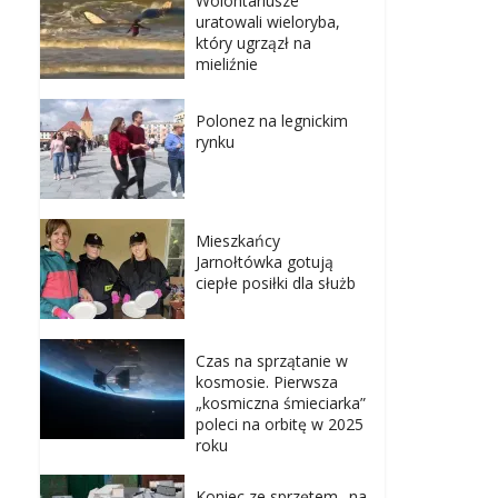
Wolontariusze
uratowali wieloryba,
który ugrzązł na
mieliźnie
Polonez na legnickim
rynku
Mieszkańcy
Jarnołtówka gotują
ciepłe posiłki dla służb
Czas na sprzątanie w
kosmosie. Pierwsza
„kosmiczna śmieciarka”
poleci na orbitę w 2025
roku
Koniec ze sprzętem „na