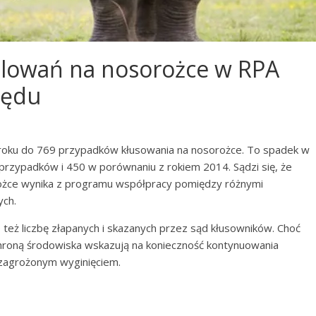
polowań na nosorożce w RPA
zędu
 roku do 769 przypadków kłusowania na nosorożce. To spadek w
rzypadków i 450 w porównaniu z rokiem 2014. Sądzi się, że
rożce wynika z programu współpracy pomiędzy różnymi
ych.
też liczbę złapanych i skazanych przez sąd kłusowników. Choć
chroną środowiska wskazują na konieczność kontynuowania
 zagrożonym wyginięciem.