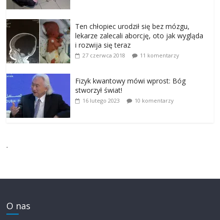
Ten chłopiec urodził się bez mózgu,
lekarze zalecali aborcję, oto jak wygląda
i rozwija się teraz
27 czerwca 2018
11 komentarzy
Fizyk kwantowy mówi wprost: Bóg
stworzył świat!
16 lutego 2023
10 komentarzy
.
O nas