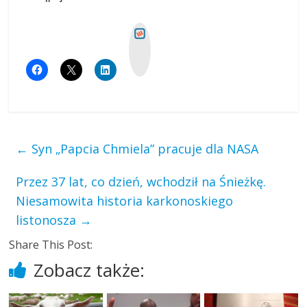
W
y
k
o
p
←
Syn „Papcia Chmiela” pracuje dla NASA
Przez 37 lat, co dzień, wchodził na Śnieżkę.
Niesamowita historia karkonoskiego
listonosza
→
Share This Post:
Zobacz także: