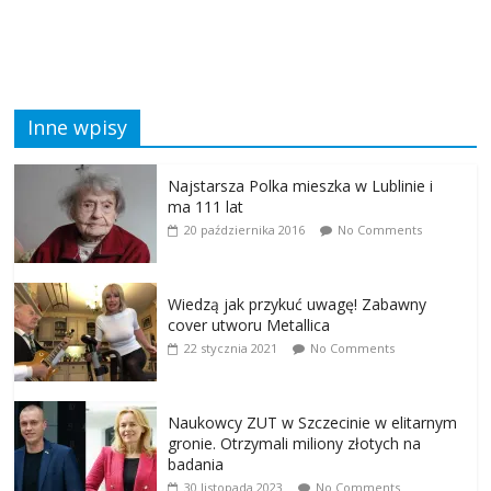
Inne wpisy
Najstarsza Polka mieszka w Lublinie i
ma 111 lat
20 października 2016
No Comments
Wiedzą jak przykuć uwagę! Zabawny
cover utworu Metallica
22 stycznia 2021
No Comments
Naukowcy ZUT w Szczecinie w elitarnym
gronie. Otrzymali miliony złotych na
badania
30 listopada 2023
No Comments