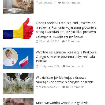
21 lipca 2014
No Comments
Obcięli podatki i stał się cud. Jeszcze do
niedawna Rumunia kojarzona głównie z
biedą i zacofaniem, dzięki kilku prostym
zabiegom rozwija się jak burza.
29 grudnia 2016
1 Comment
Wybitne osiągnięcie licealisty z Krakowa.
O jego sukcesie powinna usłyszeć cała
Polska!
18 stycznia 2024
No Comments
Widzieliście jak kiełkujące drzewa
tańczą? Zobaczcie niezwykłe nagranie
9 listopada 2022
No Comments
Mała wiewiórka wypadła z gniazda.