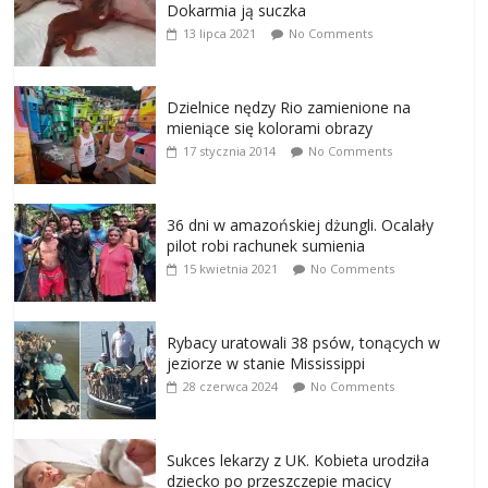
Dokarmia ją suczka
13 lipca 2021
No Comments
Dzielnice nędzy Rio zamienione na
mieniące się kolorami obrazy
17 stycznia 2014
No Comments
36 dni w amazońskiej dżungli. Ocalały
pilot robi rachunek sumienia
15 kwietnia 2021
No Comments
Rybacy uratowali 38 psów, tonących w
jeziorze w stanie Mississippi
28 czerwca 2024
No Comments
Sukces lekarzy z UK. Kobieta urodziła
dziecko po przeszczepie macicy