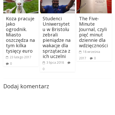
Koza pracuje
Studenci
The Five-
jako
Uniwersytet
Minute
ogrodnik.
u w Bristolu
Journal, czyli
Miasto
zebrali
pięć minut
oszczędza na
pieniądze na
dziennie dla
tym kilka
wakacje dla
wdzięczności
tysięcy euro
sprzątacza z
18 września
ich uczelni
23 lutego 2017
2017
0
3 lipca 2018
0
0
Dodaj komentarz