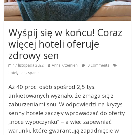
Wyśpij się w końcu! Coraz
więcej hoteli oferuje
zdrowy sen
17 listopada 2022
Anna Krzemień
0 Comments
,
,
hotel
sen
spanie
Aż 40 proc. osób spośród 2,5 tys.
ankietowanych wyznało, że zmaga się z
zaburzeniami snu. W odpowiedzi na kryzys
senny hotele zaczęły wprowadzać do oferty
„noce wypoczynku” – a więc zapewniać
warunki, które gwarantują zapadnięcie w