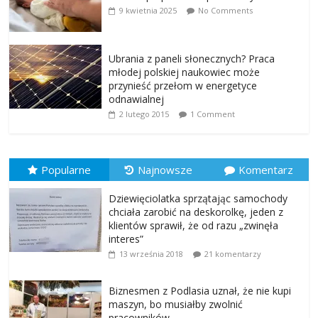
9 kwietnia 2025
No Comments
Ubrania z paneli słonecznych? Praca
młodej polskiej naukowiec może
przynieść przełom w energetyce
odnawialnej
2 lutego 2015
1 Comment
Popularne
Najnowsze
Komentarz
Dziewięciolatka sprzątając samochody
chciała zarobić na deskorolkę, jeden z
klientów sprawił, że od razu „zwinęła
interes”
13 września 2018
21 komentarzy
Biznesmen z Podlasia uznał, że nie kupi
maszyn, bo musiałby zwolnić
pracowników