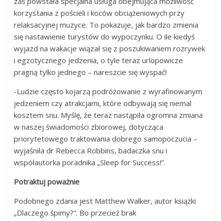
zaś powstała specjalna usługa obejmująca możliwość
korzystania z pościeli i koców obciążeniowych przy
relaksacyjnej muzyce. To pokazuje, jak bardzo zmienia
się nastawienie turystów do wypoczynku. O ile kiedyś
wyjazd na wakacje wiązał się z poszukiwaniem rozrywek
i egzotycznego jedzenia, o tyle teraz urlopowicze
pragną tylko jednego – nareszcie się wyspać!
-Ludzie często kojarzą podróżowanie z wyrafinowanym
jedzeniem czy atrakcjami, które odbywają się niemal
kosztem snu. Myślę, że teraz nastąpiła ogromna zmiana
w naszej świadomości zbiorowej, dotycząca
priorytetowego traktowania dobrego samopoczucia –
wyjaśniła dr Rebecca Robbins, badaczka snu i
współautorka poradnika „Sleep for Success!”.
Potraktuj poważnie
Podobnego zdania jest Matthew Walker, autor książki
„Dlaczego śpimy?”. Bo przecież brak