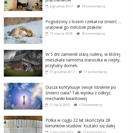
6 grudnia 2017
18 komentarzy
Pogodzony z losem czekał na śmierć …
uratował go miłośnik ptaków
11 marca 2018
18 komentarzy
W 5 dni zamienili starą ruderę, w której
mieszkała samotna staruszka w ciepły,
przytulny domek.
31 grudnia 2017
17 komentarzy
Dusza kontynuuje swoje istnienie po
śmierci ciała? Tak wynika z odkryć
mechaniki kwantowej
27 lipca 2025
17 komentarzy
Polka w ciągu 22 lat skończyła 28
kierunków studiów. Kształci się dalej
3 stycznia 2023
17 komentarzy