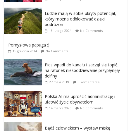
Ludzie mają w sobie ukryty potencjał,
który można odblokować dzięki
podróżom
18 lutego 2024
No Comments
Pomysłowa papuga :)
15 grudnia 2014
No Comments
Pies wpadł do kanału i zaczął się topić…
na ratunek niespodziewanie przypłynęły
delfiny
27 maja 2019
3 komentarze
Polska AI ma uprościć administrację i
ułatwić życie obywatelom
14 marca 2025
No Comments
Bądź człowiekiem – wystaw miskę