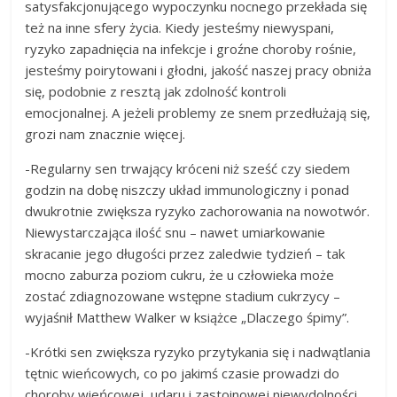
satysfakcjonującego wypoczynku nocnego przekłada się
też na inne sfery życia. Kiedy jesteśmy niewyspani,
ryzyko zapadnięcia na infekcje i groźne choroby rośnie,
jesteśmy poirytowani i głodni, jakość naszej pracy obniża
się, podobnie z resztą jak zdolność kontroli
emocjonalnej. A jeżeli problemy ze snem przedłużają się,
grozi nam znacznie więcej.
-Regularny sen trwający króceni niż sześć czy siedem
godzin na dobę niszczy układ immunologiczny i ponad
dwukrotnie zwiększa ryzyko zachorowania na nowotwór.
Niewystarczająca ilość snu – nawet umiarkowanie
skracanie jego długości przez zaledwie tydzień – tak
mocno zaburza poziom cukru, że u człowieka może
zostać zdiagnozowane wstępne stadium cukrzycy –
wyjaśnił Matthew Walker w książce „Dlaczego śpimy”.
-Krótki sen zwiększa ryzyko przytykania się i nadwątlania
tętnic wieńcowych, co po jakimś czasie prowadzi do
choroby wieńcowej, udaru i zastoinowej niewydolności