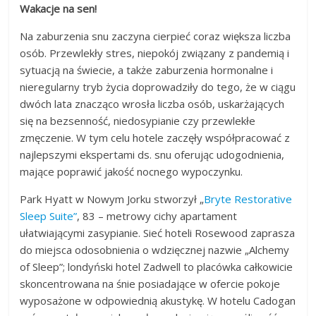
Wakacje na sen!
Na zaburzenia snu zaczyna cierpieć coraz większa liczba
osób. Przewlekły stres, niepokój związany z pandemią i
sytuacją na świecie, a także zaburzenia hormonalne i
nieregularny tryb życia doprowadziły do tego, że w ciągu
dwóch lata znacząco wrosła liczba osób, uskarżających
się na bezsenność, niedosypianie czy przewlekłe
zmęczenie. W tym celu hotele zaczęły współpracować z
najlepszymi ekspertami ds. snu oferując udogodnienia,
mające poprawić jakość nocnego wypoczynku.
Park Hyatt w Nowym Jorku stworzył „
Bryte Restorative
Sleep Suite”
, 83 – metrowy cichy apartament
ułatwiającymi zasypianie. Sieć hoteli Rosewood zaprasza
do miejsca odosobnienia o wdzięcznej nazwie „Alchemy
of Sleep”; londyński hotel Zadwell to placówka całkowicie
skoncentrowana na śnie posiadające w ofercie pokoje
wyposażone w odpowiednią akustykę. W hotelu Cadogan