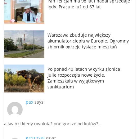
Pan Felicjan ma 98 lat i nadal sprzedaje
lody. Pracuje już od 67 lat
Warszawa zbuduje największy
akumulator ciepła w Europie. Ogromny
zbiornik ogrzeje tysiące mieszkań
Po ponad 40 latach w cyrku słonica
Julie rozpoczęła nowe życie.
Zamieszkała w wyjątkowym
sanktuarium
pax
says:
a świńki kiedy uwolnią? one gorsze od kotów?...
Krris22pl
says: