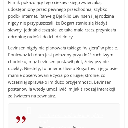
Filmik pokazujący tego ciekawskiego zwierzaka,
udostępniony przez pewnego przechodnia, szybko
podbił internet. Ranveig Bjørklid Levinsen i jej rodzina
nigdy nie przypuszczali, że Bogart stanie się kiedyś
sławny, jednak cieszą się, że taka mała rzecz przyniosła
odrobinę radości do ich dzielnicy.
Levinsen nigdy nie planowała takiego “wizjera” w płocie.
Ponieważ ich dom jest położony przy dość ruchliwym
chodniku, mąż Levinsen postawił płot, żeby psy nie
uciekły. Niestety, to uniemożliwiło Bogartowi i jego psiej
mamie obserwowanie życia po drugiej stronie, co
wcześniej sprawiało im dużo przyjemności. Levinsen
postanowiła wtedy umożliwić im jakiś rodzaj interakcji
ze światem na zewnątrz.
He’s the one and only king of the
road