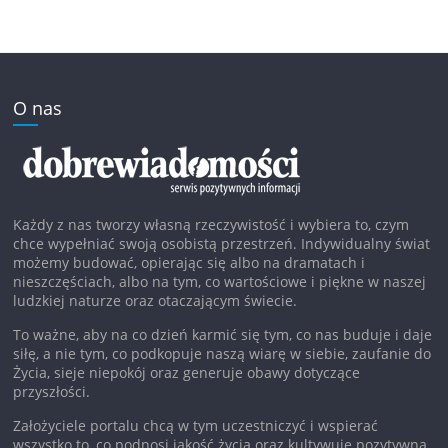
O nas
Każdy z nas tworzy własną rzeczywistość i wybiera to, czym
chce wypełniać swoją osobistą przestrzeń. Indywidualny świat
możemy budować, opierając się albo na dramatach i
nieszczęściach, albo na tym, co wartościowe i piękne w naszej
ludzkiej naturze oraz otaczającym świecie.
To ważne, aby na co dzień karmić się tym, co nas buduje i daje
siłę, a nie tym, co podkopuje naszą wiarę w siebie, zaufanie do
Życia, sieje niepokój oraz generuje obawy dotyczące
przyszłości.
Założyciele portalu chcą w tym uczestniczyć i wspierać
wszystko to, co podnosi jakość życia oraz kultywuje pozytywną