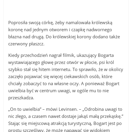
Poprosiła swoją córkę, żeby namalowała królewską
koronę nad jednym otworem i czapkę nadwornego
błazna nad drugą. Do królewskiej korony dodano także
czerwony płaszcz.
Kiedy przechodzień nagrał filmik, ukazujący Bogarta
wystawiającego głowę przez otwór w płocie, psi król
szybko stał się hitem internetu. To sprawiło, że w okolicy
zaczęło pojawiać się więcej ciekawskich osób, które
chciały zobaczyć to na własne oczy. A ponieważ Bogart
uwielbia być w centrum uwagi, w ogóle mu to nie
przeszkadza.
„On to uwielbia” – mówi Levinsen. – „Odrobina uwagi to
nic złego, a czasem nawet dostaje jakąś małą przekąskę.”
Stając się miejscową atrakcją turystyczną, Bogart jest po
prostu szczęśliwy, że może napawać się widokiem