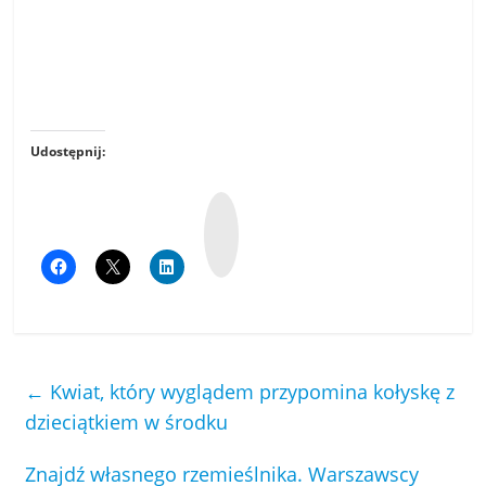
Udostępnij:
W
y
k
o
p
←
Kwiat, który wyglądem przypomina kołyskę z
dzieciątkiem w środku
Znajdź własnego rzemieślnika. Warszawscy