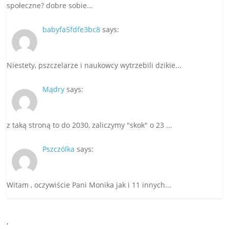
społeczne? dobre sobie...
babyfa5fdfe3bc8
says:
Niestety, pszczelarze i naukowcy wytrzebili dzikie...
Mądry
says:
z taką stroną to do 2030, zaliczymy "skok" o 23 ...
Pszczólka
says:
Witam , oczywiście Pani Monika jak i 11 innych...
.