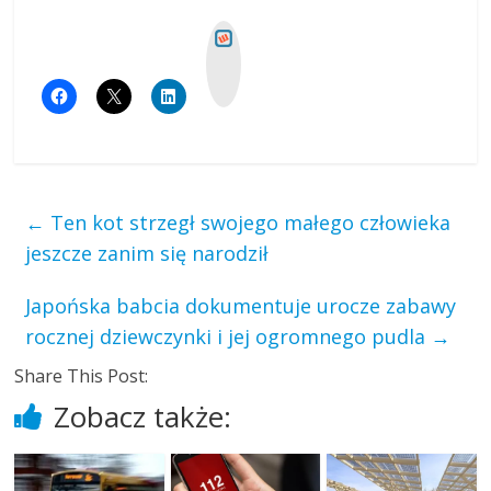
W
y
k
o
p
←
Ten kot strzegł swojego małego człowieka
jeszcze zanim się narodził
Japońska babcia dokumentuje urocze zabawy
rocznej dziewczynki i jej ogromnego pudla
→
Share This Post:
Zobacz także: