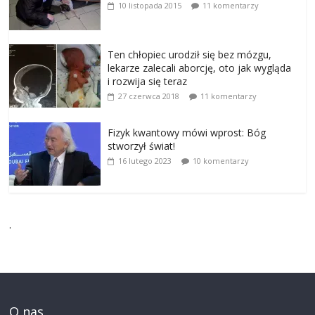
10 listopada 2015
11 komentarzy
Ten chłopiec urodził się bez mózgu,
lekarze zalecali aborcję, oto jak wygląda
i rozwija się teraz
27 czerwca 2018
11 komentarzy
Fizyk kwantowy mówi wprost: Bóg
stworzył świat!
16 lutego 2023
10 komentarzy
.
O nas