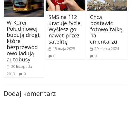
SMS na 112
Chcą
W Korei
uratuje życie.
postawić
Południowej
Wyślesz go
fotowoltaikę
budują drogi,
nawet przez
na
które
satelitę
cmentarzu
bezprzewod
15 maja 2025
29 marca 2024
owo ładują
0
0
autobusy
30 listopada
2013
0
Dodaj komentarz