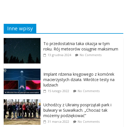
Inne wpisy
To przedostatnia taka okazja w tym
roku. Rój meteorów osiągnie maksimum
13 grudnia 2024
No Comments
Implant rdzenia kręgowego z komórek
macierzystych działa. Wkrótce testy na
ludziach
15 lutego 2022
No Comments
Uchodźcy z Ukrainy posprzątali park i
bulwary w Suwałkach. „Chociaż tak
możemy podziękować”
31 marca 2022
No Comments