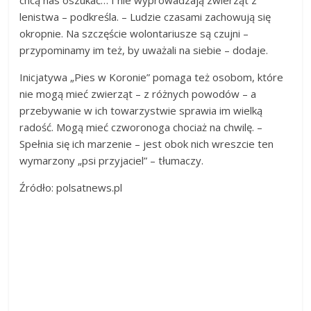
chcą nas oszukać… I nie wyprowadzają zwierząt z
lenistwa – podkreśla. – Ludzie czasami zachowują się
okropnie. Na szczęście wolontariusze są czujni –
przypominamy im też, by uważali na siebie – dodaje.
Inicjatywa „Pies w Koronie” pomaga też osobom, które
nie mogą mieć zwierząt – z różnych powodów – a
przebywanie w ich towarzystwie sprawia im wielką
radość. Mogą mieć czworonoga chociaż na chwilę. –
Spełnia się ich marzenie – jest obok nich wreszcie ten
wymarzony „psi przyjaciel” – tłumaczy.
Źródło: polsatnews.pl