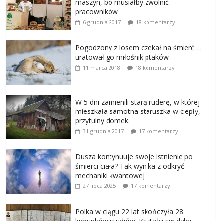
maszyn, bo musiałby zwolnić
pracowników
6 grudnia 2017
18 komentarzy
Pogodzony z losem czekał na śmierć …
uratował go miłośnik ptaków
11 marca 2018
18 komentarzy
W 5 dni zamienili starą ruderę, w której
mieszkała samotna staruszka w ciepły,
przytulny domek.
31 grudnia 2017
17 komentarzy
Dusza kontynuuje swoje istnienie po
śmierci ciała? Tak wynika z odkryć
mechaniki kwantowej
27 lipca 2025
17 komentarzy
Polka w ciągu 22 lat skończyła 28
kierunków studiów. Kształci się dalej