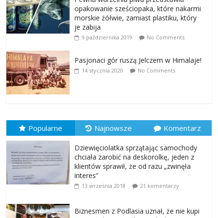
opakowanie sześciopaka, które nakarmi
morskie żółwie, zamiast plastiku, który
je zabija
9 października 2019
No Comments
Pasjonaci gór ruszą Jelczem w Himalaje!
14 stycznia 2020
No Comments
Popularne
Najnowsze
Komentarz
Dziewięciolatka sprzątając samochody
chciała zarobić na deskorolkę, jeden z
klientów sprawił, że od razu „zwinęła
interes”
13 września 2018
21 komentarzy
Biznesmen z Podlasia uznał, że nie kupi