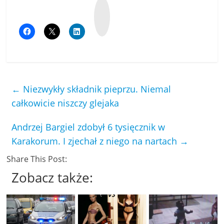
W
y
k
o
p
←
Niezwykły składnik pieprzu. Niemal
całkowicie niszczy glejaka
Andrzej Bargiel zdobył 6 tysięcznik w
Karakorum. I zjechał z niego na nartach
→
Share This Post:
Zobacz także: