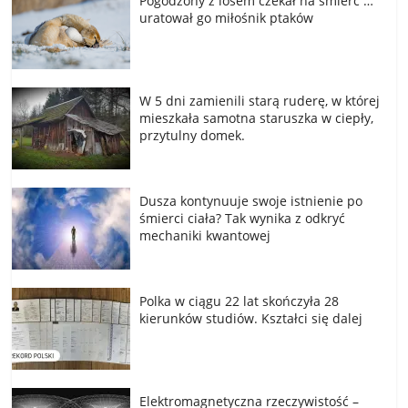
Pogodzony z losem czekał na śmierć …
uratował go miłośnik ptaków
W 5 dni zamienili starą ruderę, w której
mieszkała samotna staruszka w ciepły,
przytulny domek.
Dusza kontynuuje swoje istnienie po
śmierci ciała? Tak wynika z odkryć
mechaniki kwantowej
Polka w ciągu 22 lat skończyła 28
kierunków studiów. Kształci się dalej
Elektromagnetyczna rzeczywistość –