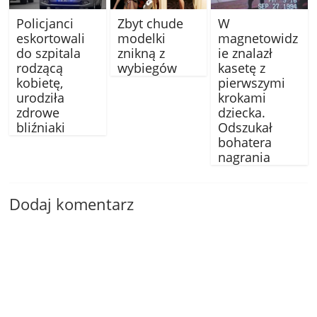
Policjanci
Zbyt chude
W
eskortowali
modelki
magnetowidz
do szpitala
znikną z
ie znalazł
rodzącą
wybiegów
kasetę z
kobietę,
pierwszymi
urodziła
krokami
zdrowe
dziecka.
bliźniaki
Odszukał
bohatera
nagrania
Dodaj komentarz