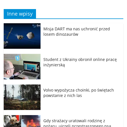
Inne wpisy
Misja DART ma nas uchronić przed
losem dinozaurów
Student z Ukrainy obronił online pracę
inżynierską
Volvo wypożycza choinki, po świętach
powstanie z nich las
Gdy strażacy uratowali rodzinę z
pożaru, ujrzeli przestraszonego psa,