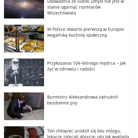
udowadnia że ludzki umysł nie jest w
stanie ogarnąć rozmiarów
Wszechświata
W Polsce otwarto pierwszą w Europie
wegańską kuchnię społeczną
Przykazania 104-letniego mędrca – jak
żyć w zdrowiu i radości
Burmistrz Aleksandrowa zatrudnił
bezdomne psy
Ten chłopiec urodził się bez mózgu,
lekarze zalecali aborcję, oto jak wygląda