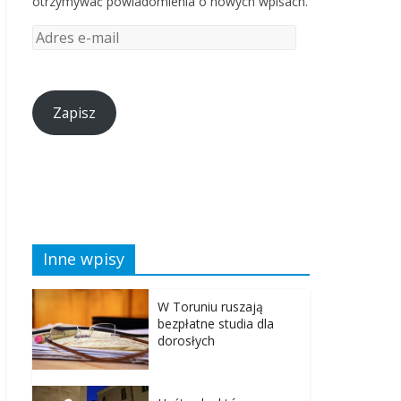
otrzymywać powiadomienia o nowych wpisach.
Zapisz
Inne wpisy
W Toruniu ruszają
bezpłatne studia dla
dorosłych