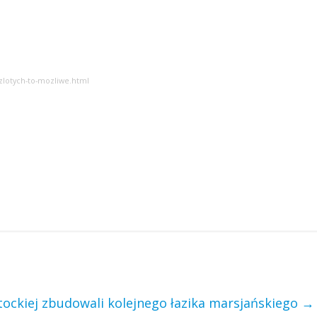
-zlotych-to-mozliwe.html
stockiej zbudowali kolejnego łazika marsjańskiego
→