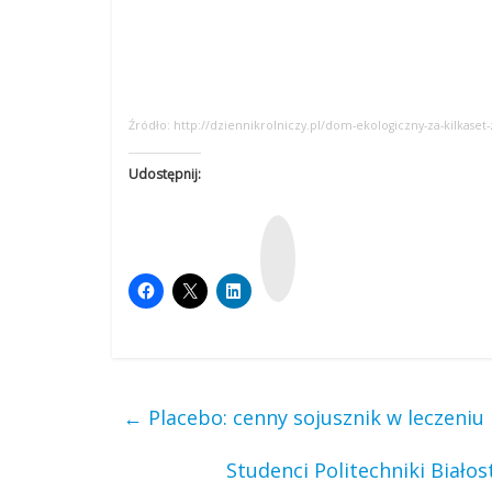
Źródło: http://dziennikrolniczy.pl/dom-ekologiczny-za-kilkaset
Udostępnij:
W
y
k
o
p
←
Placebo: cenny sojusznik w leczeniu
Studenci Politechniki Biało