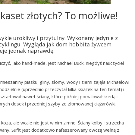
kaset złotych? To możliwe!
wykle urokliwy i przytulny. Wykonany jedynie z
ecyklingu. Wygląda jak dom hobbita żywcem
ieje jednak naprawdę.
czyć, jako hand-made, jest Michael Buck, niegdyś nauczyciel
eszaniny piasku, gliny, słomy, wody i ziemi zajęła Michaelowi
dzielnie (uprzednio przeczytał kilka książek na ten temat) i
ształtował nawet ściany, które później pomalował kredą i
arych desek i przedniej szyby ze złomowanej ciężarówki,
za, ale wcale nie jest w nim zimno. Ściany kolby i strzecha
owany. Sufit jest dodatkowo nafaszerowany owczą wełną z