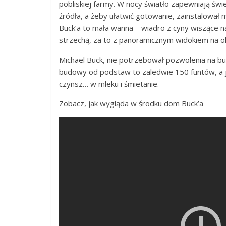
pobliskiej farmy. W nocy światło zapewniają świ
źródła, a żeby ułatwić gotowanie, zainstalowa
Buck’a to mała wanna – wiadro z cyny wiszące 
strzechą, za to z panoramicznym widokiem na ok
Michael Buck, nie potrzebował pozwolenia na b
budowy od podstaw to zaledwie 150 funtów, a j
czynsz… w mleku i śmietanie.
Zobacz, jak wygląda w środku dom Buck’a