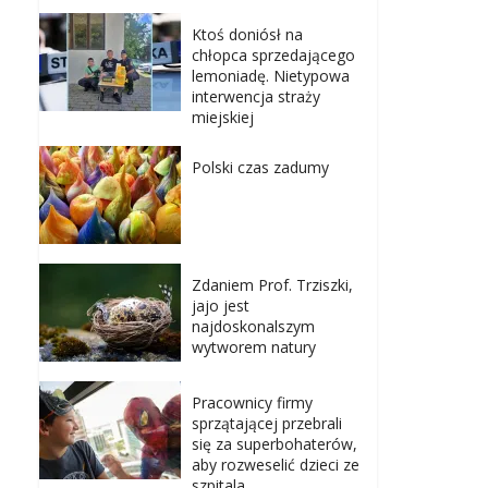
Ktoś doniósł na
chłopca sprzedającego
lemoniadę. Nietypowa
interwencja straży
miejskiej
Polski czas zadumy
Zdaniem Prof. Trziszki,
jajo jest
najdoskonalszym
wytworem natury
Pracownicy firmy
sprzątającej przebrali
się za superbohaterów,
aby rozweselić dzieci ze
szpitala