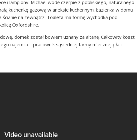
ece i lampiony. Michael wodę czerpie z pobliskiego, naturalnego
ł małą kuchenkę gazową w aneksie kuchennym. Łazienka w domu
na ścianie na zewnątrz. Toaleta ma formę wychodka pod
olicę Oxfordshire.
udowę, domek został bowiem uznany za altanę. Całkowity koszt
ego najemca – pracownik sąsiedniej farmy mlecznej płaci