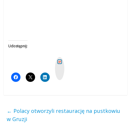
Udostępnij:
W
y
k
o
p
←
Polacy otworzyli restaurację na pustkowiu
w Gruzji