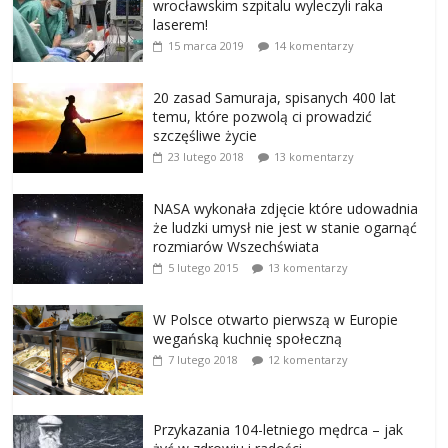
wrocławskim szpitalu wyleczyli raka
laserem!
15 marca 2019
14 komentarzy
20 zasad Samuraja, spisanych 400 lat
temu, które pozwolą ci prowadzić
szczęśliwe życie
23 lutego 2018
13 komentarzy
NASA wykonała zdjęcie które udowadnia
że ludzki umysł nie jest w stanie ogarnąć
rozmiarów Wszechświata
5 lutego 2015
13 komentarzy
W Polsce otwarto pierwszą w Europie
wegańską kuchnię społeczną
7 lutego 2018
12 komentarzy
Przykazania 104-letniego mędrca – jak