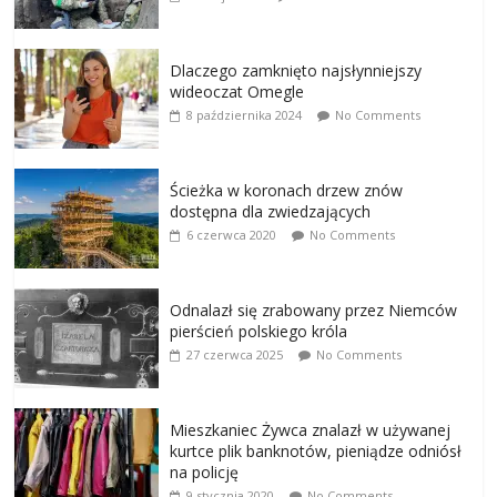
Dlaczego zamknięto najsłynniejszy
wideoczat Omegle
8 października 2024
No Comments
Ścieżka w koronach drzew znów
dostępna dla zwiedzających
6 czerwca 2020
No Comments
Odnalazł się zrabowany przez Niemców
pierścień polskiego króla
27 czerwca 2025
No Comments
Mieszkaniec Żywca znalazł w używanej
kurtce plik banknotów, pieniądze odniósł
na policję
9 stycznia 2020
No Comments