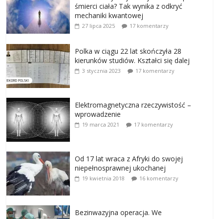
śmierci ciała? Tak wynika z odkryć
mechaniki kwantowej
27 lipca 2025
17 komentarzy
Polka w ciągu 22 lat skończyła 28
kierunków studiów. Kształci się dalej
3 stycznia 2023
17 komentarzy
Elektromagnetyczna rzeczywistość –
wprowadzenie
19 marca 2021
17 komentarzy
Od 17 lat wraca z Afryki do swojej
niepełnosprawnej ukochanej
19 kwietnia 2018
16 komentarzy
Bezinwazyjna operacja. We