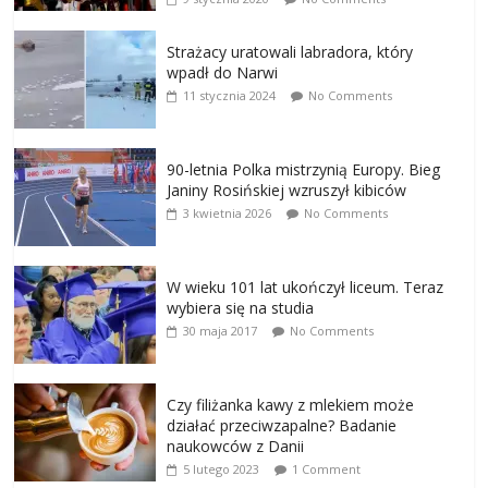
Strażacy uratowali labradora, który
wpadł do Narwi
11 stycznia 2024
No Comments
90-letnia Polka mistrzynią Europy. Bieg
Janiny Rosińskiej wzruszył kibiców
3 kwietnia 2026
No Comments
W wieku 101 lat ukończył liceum. Teraz
wybiera się na studia
30 maja 2017
No Comments
Czy filiżanka kawy z mlekiem może
działać przeciwzapalne? Badanie
naukowców z Danii
5 lutego 2023
1 Comment