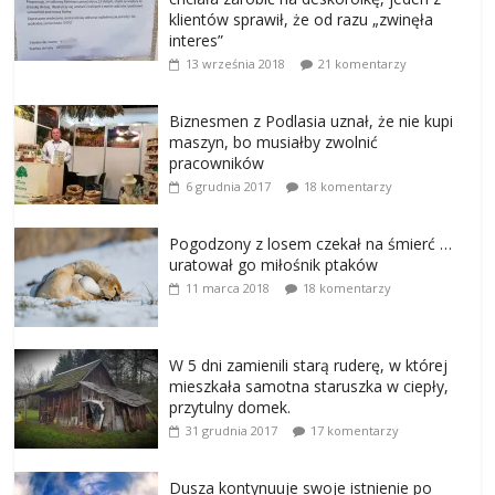
klientów sprawił, że od razu „zwinęła
interes”
13 września 2018
21 komentarzy
Biznesmen z Podlasia uznał, że nie kupi
maszyn, bo musiałby zwolnić
pracowników
6 grudnia 2017
18 komentarzy
Pogodzony z losem czekał na śmierć …
uratował go miłośnik ptaków
11 marca 2018
18 komentarzy
W 5 dni zamienili starą ruderę, w której
mieszkała samotna staruszka w ciepły,
przytulny domek.
31 grudnia 2017
17 komentarzy
Dusza kontynuuje swoje istnienie po