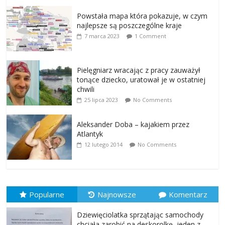
Powstała mapa która pokazuje, w czym
najlepsze są poszczególne kraje
7 marca 2023
1 Comment
Pielęgniarz wracając z pracy zauważył
tonące dziecko, uratował je w ostatniej
chwili
25 lipca 2023
No Comments
Aleksander Doba – kajakiem przez
Atlantyk
12 lutego 2014
No Comments
Popularne
Najnowsze
Komentarz
Dziewięciolatka sprzątając samochody
chciała zarobić na deskorolkę, jeden z