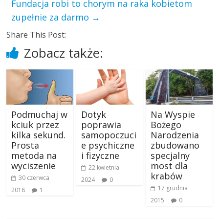
Fundacja robi to chorym na raka kobietom
zupełnie za darmo
→
Share This Post:
Zobacz także:
Podmuchaj w
Dotyk
Na Wyspie
kciuk przez
poprawia
Bożego
kilka sekund.
samopoczuci
Narodzenia
Prosta
e psychiczne
zbudowano
metoda na
i fizyczne
specjalny
wyciszenie
most dla
22 kwietnia
krabów
30 czerwca
2024
0
17 grudnia
2018
1
2015
0