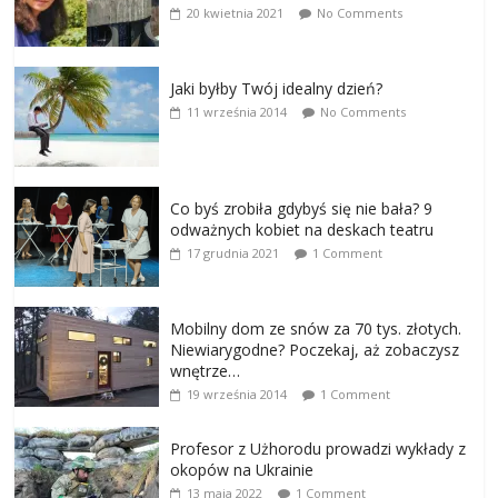
20 kwietnia 2021
No Comments
Jaki byłby Twój idealny dzień?
11 września 2014
No Comments
Co byś zrobiła gdybyś się nie bała? 9
odważnych kobiet na deskach teatru
17 grudnia 2021
1 Comment
Mobilny dom ze snów za 70 tys. złotych.
Niewiarygodne? Poczekaj, aż zobaczysz
wnętrze…
19 września 2014
1 Comment
Profesor z Użhorodu prowadzi wykłady z
okopów na Ukrainie
13 maja 2022
1 Comment