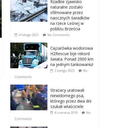
Rzadkie zjawisko
naturalne zostało
sfilmowane przez
naocznych świadków
na rzece Leśnej w
pobliżu Brześcia
4 lutego 2021
No Comments
Ciężarówka wodorowa
H2Rescue bije rekord
świata. Ponad 2900 km
na jednym tankowaniu!
5 lutego 2025
No
Comments
Strażacy uratowali
niewidomego psa,
którego przez dwa dni
szukali właściciele
4 czerwca 2019
No
Comments