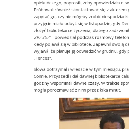
opiekuńczego, poprosili, żeby opowiedziała o s
Próbowali również skontaktować się z aktorem 
zapytać go, czy nie mógłby zrobić niespodzianki p
przyjęcie miało odbyć się w listopadzie, gdy D
złożyć bibliotekarce życzenia, dlatego zadzwonił
29? 30?”
– powiedział podczas rozmowy telefonic
kiedy pojawił się w bibliotece. Zapewnił swoją da
wyjawił, że planuje ją odwiedzić w grudniu, gdy
„Fences”.
Słowa dotrzymał i wreszcie w tym miesiącu, praw
Connie. Przyszedł i dał dawnej bibliotekarce cał
godziny wspominali dawne czasy. W trakcie spot
mogła porozmawiać z nimi przez kilka minut.