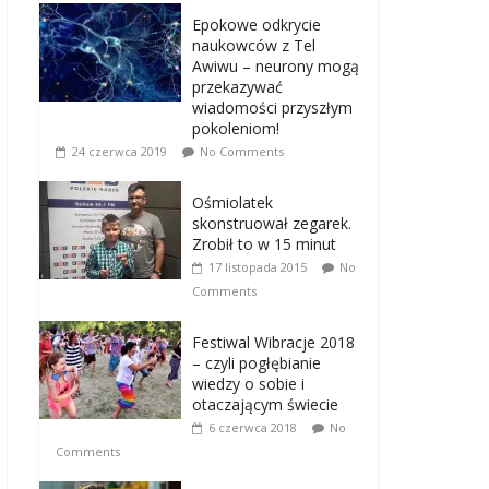
Epokowe odkrycie
naukowców z Tel
Awiwu – neurony mogą
przekazywać
wiadomości przyszłym
pokoleniom!
24 czerwca 2019
No Comments
Ośmiolatek
skonstruował zegarek.
Zrobił to w 15 minut
17 listopada 2015
No
Comments
Festiwal Wibracje 2018
– czyli pogłębianie
wiedzy o sobie i
otaczającym świecie
6 czerwca 2018
No
Comments