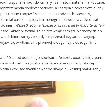
woich wspomnieniach do kamery i zamieścili materiał na Youtube.
poprzez media społecznościowe, a następnie telefonicznie, aby
ani Connie i pojawić się na jej 99. urodzinach. Niestety,
enzel miał bardzo napięty harmonogram zawodowy, ale chciał
 do niej.
„Wszystkiego najlepszego, Connie. Ile ty masz teraz lat?
znej. Aktor przyznał, że on też wciąż pamięta pierwszy dzień,
wną bibliotekarkę, że nigdy nie przestał czytać. Co więcej,
 pojawi się w Atlancie na promocji swego najnowszego filmu
ie 50 lat od ostatniego spotkania, Denzel zobaczył się z panią
usa w policzek. Trzymali się za ręce i przez ponad półtorej
kania aktor zadzwonił nawet do swojej 90-letniej matki, żeby