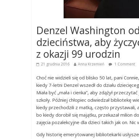
Denzel Washington odw
dzieciństwa, aby życzy
z okazji 99 urodzin
21 grudnia 2016
Anna Krzemień
1 Comment
Choć nie widzieli się od blisko 50 lat, pani Con
kiedy 7-letni Denzel wszedł do działu dziecięceg
Miała być „mała i cienka”, aby zdążył przeczyt
szkoły. Później chłopiec odwiedzał bibliotekę wiel
kiedy przechodzili z matką, często przystawali, 
bo kiedy dorobił się majątku, przekazał milion 
zajęcia pozalekcyjne dla dzieci takich jak on. N
Gdy historię emerytowanej bibliotekarki usłyszel