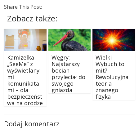
Share This Post:
Zobacz także:
Kamizelka
Węgry:
Wielki
„SeeMe” z
Najstarszy
Wybuch to
wyświetlany
bocian
mit?
mi
przyleciał do
Rewolucyjna
komunikata
swojego
teoria
mi – dla
gniazda
znanego
bezpieczeńst
fizyka
wa na drodze
Dodaj komentarz