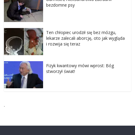
bezdomne psy
Ten chłopiec urodził się bez mózgu,
lekarze zalecali aborcję, oto jak wygląda
i rozwija się teraz
Fizyk kwantowy mówi wprost: Bóg
stworzył świat!
.