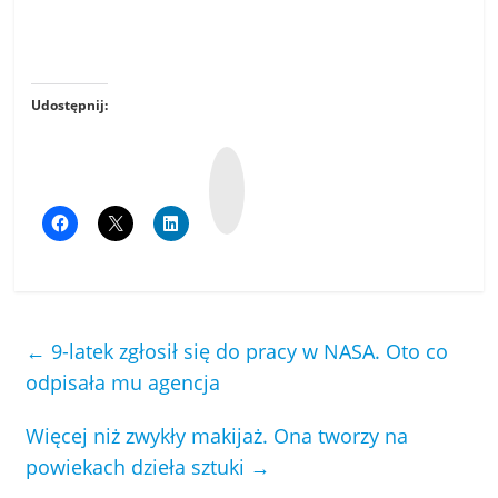
Udostępnij:
W
y
k
o
p
←
9-latek zgłosił się do pracy w NASA. Oto co
odpisała mu agencja
Więcej niż zwykły makijaż. Ona tworzy na
powiekach dzieła sztuki
→