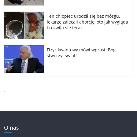
Ten chłopiec urodził się bez mózgu,
lekarze zalecali aborcję, oto jak wygląda
i rozwija się teraz
Fizyk kwantowy mówi wprost: Bóg
stworzył świat!
.
O nas