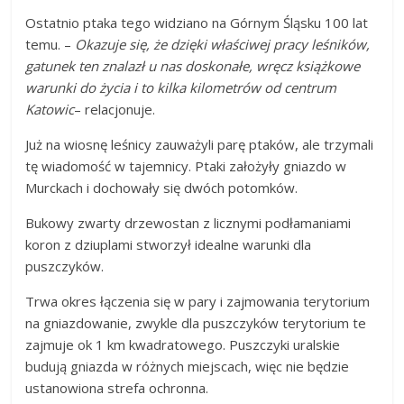
Ostatnio ptaka tego widziano na Górnym Śląsku 100 lat
temu. –
Okazuje się, że dzięki właściwej pracy leśników,
gatunek ten znalazł u nas doskonałe, wręcz książkowe
warunki do życia i to kilka kilometrów od centrum
Katowic
– relacjonuje.
Już na wiosnę leśnicy zauważyli parę ptaków, ale trzymali
tę wiadomość w tajemnicy. Ptaki założyły gniazdo w
Murckach i dochowały się dwóch potomków.
Bukowy zwarty drzewostan z licznymi podłamaniami
koron z dziuplami stworzył idealne warunki dla
puszczyków.
Trwa okres łączenia się w pary i zajmowania terytorium
na gniazdowanie, zwykle dla puszczyków terytorium te
zajmuje ok 1 km kwadratowego. Puszczyki uralskie
budują gniazda w różnych miejscach, więc nie będzie
ustanowiona strefa ochronna.