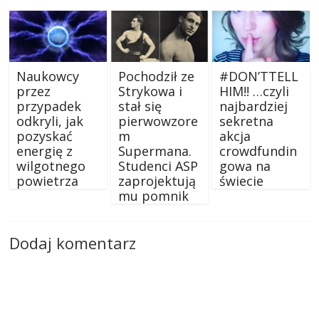
Naukowcy
Pochodził ze
#DON’TTELL
przez
Strykowa i
HIM!! …czyli
przypadek
stał się
najbardziej
odkryli, jak
pierwowzore
sekretna
pozyskać
m
akcja
energię z
Supermana.
crowdfundin
wilgotnego
Studenci ASP
gowa na
powietrza
zaprojektują
świecie
mu pomnik
Dodaj komentarz