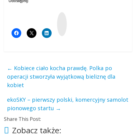
Udostępnij:
W
y
k
o
p
←
Kobiece ciało kocha prawdę. Polka po
operacji stworzyła wyjątkową bieliznę dla
kobiet
ekoSKY – pierwszy polski, komercyjny samolot
pionowego startu
→
Share This Post:
Zobacz także: