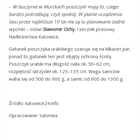
–
W buczynie w Murckach puszczyki mają to, czego
bardzo potrzebują, czyli spokój. W planie urządzenia
lasu przez najbliższe 10 lat nie są tu planowane żadne
wycinki
– mówi
Sławomir Cichy
, rzecznik prasowy
Nadleśnictwa Katowice.
Gatunek puszczyka uralskiego szacuje się na kilkaset par,
ponad to gatunek ten jest objęty ochroną ścisłą.
Puszczyk uralski ma długość ciała ok. 50–62 cm,
rozpiętość skrzydeł ok. 125–135 cm. Waga samców
waha się od 500 do 900 g, a samic od 600 do 1300 g.
Źródło: katowice24.info
Opracowanie: Salomea