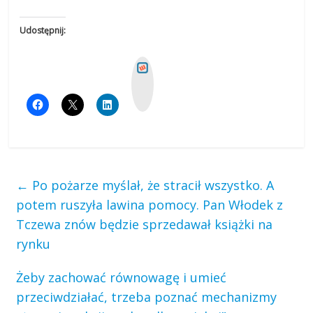
Udostępnij:
W
y
k
o
p
←
Po pożarze myślał, że stracił wszystko. A
potem ruszyła lawina pomocy. Pan Włodek z
Tczewa znów będzie sprzedawał książki na
rynku
Żeby zachować równowagę i umieć
przeciwdziałać, trzeba poznać mechanizmy