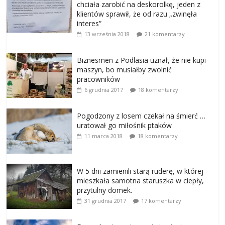
chciała zarobić na deskorolkę, jeden z
klientów sprawił, że od razu „zwinęła
interes”
13 września 2018
21 komentarzy
Biznesmen z Podlasia uznał, że nie kupi
maszyn, bo musiałby zwolnić
pracowników
6 grudnia 2017
18 komentarzy
Pogodzony z losem czekał na śmierć …
uratował go miłośnik ptaków
11 marca 2018
18 komentarzy
W 5 dni zamienili starą ruderę, w której
mieszkała samotna staruszka w ciepły,
przytulny domek.
31 grudnia 2017
17 komentarzy