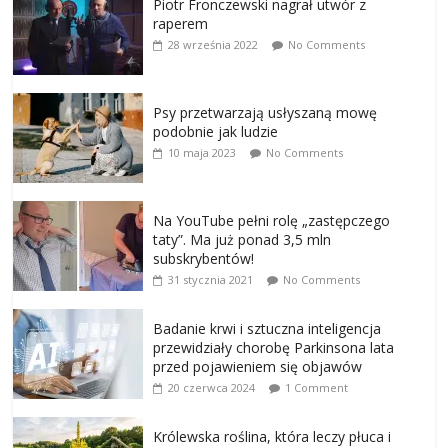
Piotr Fronczewski nagrał utwór z
raperem
28 września 2022
No Comments
Psy przetwarzają usłyszaną mowę
podobnie jak ludzie
10 maja 2023
No Comments
Na YouTube pełni rolę „zastępczego
taty”. Ma już ponad 3,5 mln
subskrybentów!
31 stycznia 2021
No Comments
Badanie krwi i sztuczna inteligencja
przewidziały chorobę Parkinsona lata
przed pojawieniem się objawów
20 czerwca 2024
1 Comment
Królewska roślina, która leczy płuca i