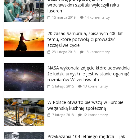
wrocławskim szpitalu wyleczyli raka
laserem!
15 marca 2019
14 komentarzy
20 zasad Samuraja, spisanych 400 lat
temu, które pozwolą ci prowadzić
szczęśliwe życie
23 lutego 2018
13 komentarzy
NASA wykonała zdjęcie które udowadnia
że ludzki umysł nie jest w stanie ogarnąć
rozmiarów Wszechświata
5 lutego 2015
13 komentarzy
W Polsce otwarto pierwszą w Europie
wegańską kuchnię społeczną
7 lutego 2018
12 komentarzy
Przykazania 104-letniego mędrca – jak