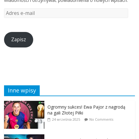
Wiadomości i otrzymywać powiadomienia o nowych wpisach.
Zapisz
Inne wpisy
Ogromny sukces! Ewa Pajor z nagrodą
na gali Złotej Piłki
24 września 2025
No Comments