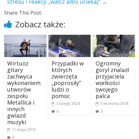
stresu i reakcji „walcz albo uciekaj”
→
Share This Post:
Zobacz także:
Wirtuoz
Przypadki w
Ogromny
gitary
których
goryl znalazł
zachwyca
zwierzęta
przyjaciela
wykonaniem
„poprosiły”
wielkości
utworów
ludzi o
swojego
zespołu
pomoc
palca
Metallica i
3 lutego 2024
5 września 2018
innych
0
0
gwiazd
muzyki
11 maja 2019
0