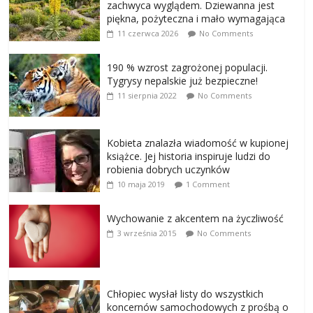
zachwyca wyglądem. Dziewanna jest
piękna, pożyteczna i mało wymagająca
11 czerwca 2026
No Comments
190 % wzrost zagrożonej populacji.
Tygrysy nepalskie już bezpieczne!
11 sierpnia 2022
No Comments
Kobieta znalazła wiadomość w kupionej
książce. Jej historia inspiruje ludzi do
robienia dobrych uczynków
10 maja 2019
1 Comment
Wychowanie z akcentem na życzliwość
3 września 2015
No Comments
Chłopiec wysłał listy do wszystkich
koncernów samochodowych z prośbą o