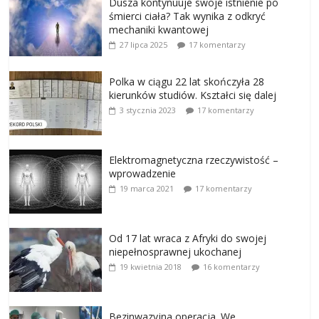
Dusza kontynuuje swoje istnienie po
śmierci ciała? Tak wynika z odkryć
mechaniki kwantowej
27 lipca 2025
17 komentarzy
Polka w ciągu 22 lat skończyła 28
kierunków studiów. Kształci się dalej
3 stycznia 2023
17 komentarzy
Elektromagnetyczna rzeczywistość –
wprowadzenie
19 marca 2021
17 komentarzy
Od 17 lat wraca z Afryki do swojej
niepełnosprawnej ukochanej
19 kwietnia 2018
16 komentarzy
Bezinwazyjna operacja. We