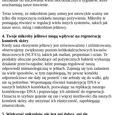
niezbędne do inicjowania wielu biochemicznych sygnałów, które
uruchamiają nasze trawienie.
Teraz wiemy, że mikrobiom jamy ustnej jest niezwykle ważny nie
tylko dla rozpoczęcia rozkładu naszego pożywienia. Mikroby te
pomagają również w regulacji wielu innych systemów, takich jak
nasze serce, mózg i mikrobiom jelitowy.
4. Twoje mikroby jelitowe mogą wpływać na regenerację
komórek skóry
Kiedy nasz ekosystem jelitowy jest zrównoważony i zróżnicowany,
obserwujemy zwiększony poziom krótkołańcuchowych kwasów
tłuszczowych (SCFA’s), takich jak maślan, propionian i octan. Te
produkty uboczne pochodzące od pożytecznych bakterii wykazują
działanie przeciwzapalne, które pomaga regulować naszą
odpowiedź immunologiczną w jelitach. Zajmują się tym zadaniem
na wiele sposobów, w tym zapobiegają, by pewne komórki
odpornościowe nie dały się ponieść i nie zebrały się do walki, gdy
nie są potrzebne. Wspomagają również transkrypcję DNA w
naszych ludzkich komórkach, pozwalając na replikację naszego
komórkowego DNA i poprawiając ich zdolność do regeneracji.
Oznacza to szybsze gojenie się ran i więcej możliwości dla naszych
komórek skóry, aby utrzymać ich elastyczność, zapobiegając
zmarszczkom.
5. Większość mikrobów nie jest ani dobra, ani zła