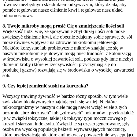
również niezbędnym składnikiem odżywczym, który działa, aby
pomóc regulować nasze ciśnienie krwi i regulować nasz układ
odpornościowy.
8. Twoje mikroby mogą prosić Cię o zmniejszenie ilości soli
Większość ludzi wie, że spożywanie zbyt dużej ilości soli może
zwiększyć ciśnienie krwi, ale obecnie zdajemy sobie sprawę, że sól
może również wpływać na zdrowie mikrobiomu jelitowego.
Niektóre korzystne lub probiotyczne mikroby znajdujące się w
naszym mikrobiomie jelitowym mogą mieć trudności z kolonizacją
w środowisku o wysokiej zawartości soli, podczas gdy inne niezbyt
dobre mikroby (które w rzeczywistości przyczyniają się do
produkcji gazów) rozwijają się w środowisku o wysokiej zawartości
soli.
9. Czy lepiej zamienić sushi na kurczaka?
Wszyscy trawimy żywność w bardzo różny sposób, w tym wiele
związków bioaktywnych znajdujących się w niej. Niektóre
mikroorganizmy w naszym ciele mogą nawet wziąć wiele z tych
pozornie „bezpiecznych” lub „zdrowych” pokarmów i przekształcić
je w związki toksyczne, takie jak toksyny typu mocznicowego p-
krezol i siarczan indoksylu. Związki te są często generowane, gdy
osoba ma wysoką populację bakterii wytwarzających mocznicę,
które przekształcają niektóre aminokwasy powszechnie występujące