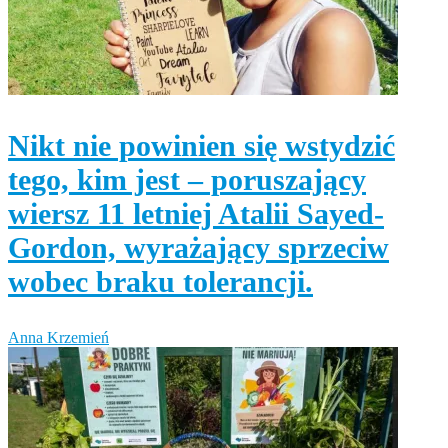
Nikt nie powinien się wstydzić
tego, kim jest – poruszający
wiersz 11 letniej Atalii Sayed-
Gordon, wyrażający sprzeciw
wobec braku tolerancji.
Anna Krzemień