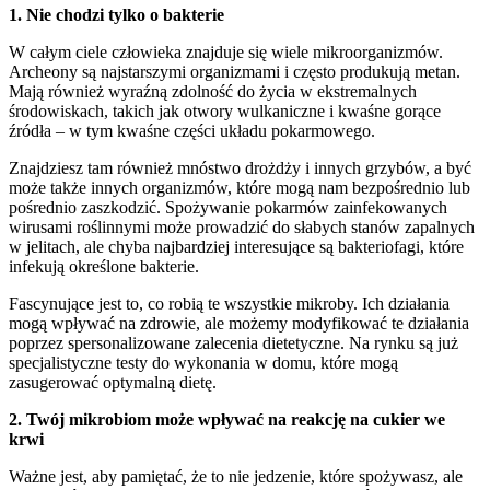
1. Nie chodzi tylko o bakterie
W całym ciele człowieka znajduje się wiele mikroorganizmów.
Archeony są najstarszymi organizmami i często produkują metan.
Mają również wyraźną zdolność do życia w ekstremalnych
środowiskach, takich jak otwory wulkaniczne i kwaśne gorące
źródła – w tym kwaśne części układu pokarmowego.
Znajdziesz tam również mnóstwo drożdży i innych grzybów, a być
może także innych organizmów, które mogą nam bezpośrednio lub
pośrednio zaszkodzić. Spożywanie pokarmów zainfekowanych
wirusami roślinnymi może prowadzić do słabych stanów zapalnych
w jelitach, ale chyba najbardziej interesujące są bakteriofagi, które
infekują określone bakterie.
Fascynujące jest to, co robią te wszystkie mikroby. Ich działania
mogą wpływać na zdrowie, ale możemy modyfikować te działania
poprzez spersonalizowane zalecenia dietetyczne. Na rynku są już
specjalistyczne testy do wykonania w domu, które mogą
zasugerować optymalną dietę.
2. Twój mikrobiom może wpływać na reakcję na cukier we
krwi
Ważne jest, aby pamiętać, że to nie jedzenie, które spożywasz, ale