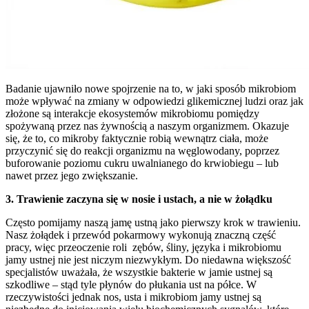
Badanie ujawniło nowe spojrzenie na to, w jaki sposób mikrobiom
może wpływać na zmiany w odpowiedzi glikemicznej ludzi oraz jak
złożone są interakcje ekosystemów mikrobiomu pomiędzy
spożywaną przez nas żywnością a naszym organizmem. Okazuje
się, że to, co mikroby faktycznie robią wewnątrz ciała, może
przyczynić się do reakcji organizmu na węglowodany, poprzez
buforowanie poziomu cukru uwalnianego do krwiobiegu – lub
nawet przez jego zwiększanie.
3. Trawienie zaczyna się w nosie i ustach, a nie w żołądku
Często pomijamy naszą jamę ustną jako pierwszy krok w trawieniu.
Nasz żołądek i przewód pokarmowy wykonują znaczną część
pracy, więc przeoczenie roli zębów, śliny, języka i mikrobiomu
jamy ustnej nie jest niczym niezwykłym. Do niedawna większość
specjalistów uważała, że wszystkie bakterie w jamie ustnej są
szkodliwe – stąd tyle płynów do płukania ust na półce. W
rzeczywistości jednak nos, usta i mikrobiom jamy ustnej są