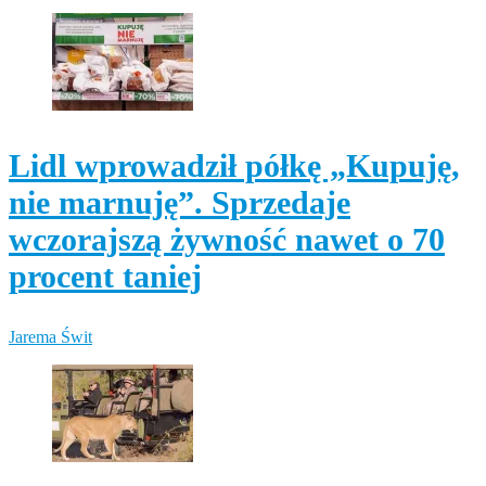
Lidl wprowadził półkę „Kupuję,
nie marnuję”. Sprzedaje
wczorajszą żywność nawet o 70
procent taniej
Jarema Świt