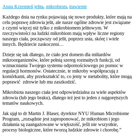
Anna Krzemień
jelita
,
mikrobiom
,
trawienie
Każdego dnia na rynku pojawiają się nowe produkty, które mają na
celu poprawę zdrowia jelit, ale nasze ogólne zdrowie jest związane
z czymś więcej niż tylko z mikrobiomem jelitowym. W
rzeczywistości na ludzki mikrobiom mają wpływ liczne regiony
naszego ciała, począwszy od jelit, poprzez usta, skórę i wiele
innych. Będziecie zaskoczeni…
Dzieje się tak dlatego, że ciało jest domem dla miliardów
mikroorganizmów, które pełnią szereg rozmaitych funkcji, od
wzmacniania Twojego systemu odpornościowego po pomoc w
regulacji hormonów. Ostatecznie, te mikroby współpracują z
komórkami, aby przekształcić to, co jemy w metabolity, które mogą
poprawić zdrowie lub mu zaszkodzić.
Mikrobiota naszego ciała jest odpowiedzialna za wiele aspektów
zdrowia (lub jego braku), dlatego też jest to jeden z najgorętszych
tematów naukowych.
Jak ujął to dr Martin J. Blaser, dyrektor NYU Human Microbiome
Program, „rozsądnie jest zaproponować, że mikrobiom i jego
działania są zaangażowane w większość, jeśli nie wszystkie,
procesy biologiczne, które tworzą ludzkie zdrowie i chorobę.”