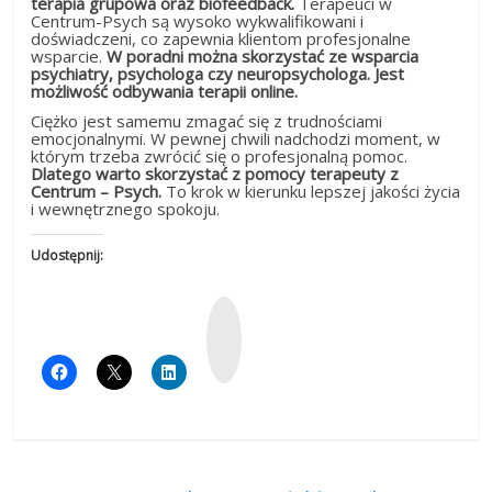
terapia grupowa oraz biofeedback.
Terapeuci w
Centrum-Psych są wysoko wykwalifikowani i
doświadczeni, co zapewnia klientom profesjonalne
wsparcie.
W poradni można skorzystać ze wsparcia
psychiatry, psychologa czy neuropsychologa. Jest
możliwość odbywania terapii online.
Ciężko jest samemu zmagać się z trudnościami
emocjonalnymi. W pewnej chwili nadchodzi moment, w
którym trzeba zwrócić się o profesjonalną pomoc.
Dlatego warto skorzystać z pomocy terapeuty z
Centrum – Psych.
To krok w kierunku lepszej jakości życia
i wewnętrznego spokoju.
Udostępnij:
W
y
k
o
p