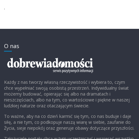
.
O nas
Każdy z nas tworzy własną rzeczywistość i wybiera to, czym
chce wypełniać swoją osobistą przestrzeń. Indywidualny świat
możemy budować, opierając się albo na dramatach i
nieszczęściach, albo na tym, co wartościowe i piękne w naszej
ludzkiej naturze oraz otaczającym świecie.
To ważne, aby na co dzień karmić się tym, co nas buduje i daje
siłę, a nie tym, co podkopuje naszą wiarę w siebie, zaufanie do
Życia, sieje niepokój oraz generuje obawy dotyczące przyszłości.
Założyciele portalu chcą w tym uczestniczyć i wspierać wszystko