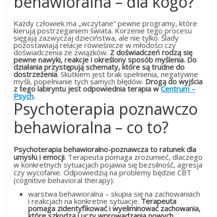
behawioralna – dla kogo?
Każdy człowiek ma „wczytane” pewne programy, które
kierują postrzeganiem świata. Korzenie tego procesu
sięgają zazwyczaj dzieciństwa, ale nie tylko. Ślady
pozostawiają relacje rówieśnicze w młodości czy
doświadczenia ze związków.
Z doświadczeń rodzą się
pewne nawyki, reakcje i określony sposób myślenia. Do
działania przystępują schematy, które są trudne do
dostrzeżenia
. Skutkiem jest brak spełnienia, negatywne
myśli, popełnianie tych samych błędów.
Drogą do wyjścia
z tego labiryntu jest odpowiednia terapia w
Centrum –
Psych
.
Psychoterapia poznawczo
behawioralna – co to?
Psychoterapia behawioralno-poznawcza to ratunek dla
umysłu i emocji
. Terapeuta pomaga zrozumieć, dlaczego
w konkretnych sytuacjach pojawia się bezsilność, agresja
czy wycofanie. Odpowiedzią na problemy będzie CBT
(cognitive behavioral therapy):
warstwa behawioralna – skupia się na zachowaniach
i reakcjach na konkretne sytuacje.
Terapeuta
pomaga zidentyfikować i wyeliminować zachowania,
które szkodzą i uczy wprowadzania nowych,