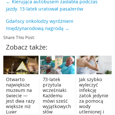
←
Kierująca autobusem zasłabła podczas
jazdy. 13-latek uratował pasażerów
Gdańscy onkolodzy wyróżnieni
międzynarodową nagrodą
→
Share This Post:
Zobacz także:
Otwarto
73-latek
Jak szybko
największe
przytula
wyleczyć
muzeum na
wcześniaki.
infekcję
świecie —
Każdemu
zatok jedynie
jest dwa razy
mówi sześć
za pomocą
większe niż
wyjątkowych
wody
Luwr
słów
utlenionej i