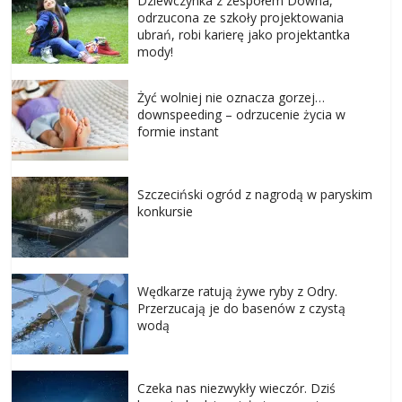
Dziewczynka z zespołem Downa,
odrzucona ze szkoły projektowania
ubrań, robi karierę jako projektantka
mody!
Żyć wolniej nie oznacza gorzej…
downspeeding – odrzucenie życia w
formie instant
Szczeciński ogród z nagrodą w paryskim
konkursie
Wędkarze ratują żywe ryby z Odry.
Przerzucają je do basenów z czystą
wodą
Czeka nas niezwykły wieczór. Dziś